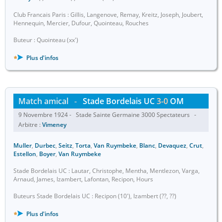
Club Francais Paris : Gillis, Langenove, Remay, Kreitz, Joseph, Joubert,
Hennequin, Mercier, Dufour, Quointeau, Rouches
Buteur : Quointeau (xx')
Plus d'infos
Match amical
-
Stade Bordelais UC
3-0
OM
9 Novembre 1924 - Stade Sainte Germaine 3000 Spectateurs -
Arbitre :
Vimeney
Muller
,
Durbec
,
Seitz
,
Torta
,
Van Ruymbeke
,
Blanc
,
Devaquez
,
Crut
,
Estellon
,
Boyer
,
Van Ruymbeke
Stade Bordelais UC : Lautar, Christophe, Mentha, Mentlezon, Varga,
Arnaud, James, Izambert, Lafontan, Recipon, Hours
Buteurs Stade Bordelais UC : Recipon (10'), Izambert (??, ??)
Plus d'infos