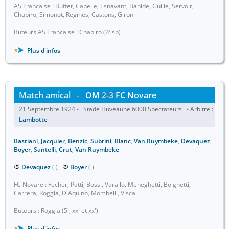
AS Francaise : Buffet, Capelle, Esnavant, Banide, Guille, Servoir,
Chapiro, Simonot, Regines, Castons, Giron
Buteurs AS Francaise : Chapiro (?? sp)
Plus d'infos
Match amical
-
OM
2-3
FC Novare
21 Septembre 1924 - Stade Huveaune 6000 Spectateurs - Arbitre :
Lambotte
Bastiani
,
Jacquier
,
Benzic
,
Subrini
,
Blanc
,
Van Ruymbeke
,
Devaquez
,
Boyer
,
Santelli
,
Crut
,
Van Ruymbeke
Devaquez
(')
Boyer
(')
FC Novare : Fecher, Patti, Bossi, Varallo, Meneghetti, Boighetti,
Carrera, Roggia, D'Aquino, Mombelli, Visca
Buteurs : Roggia (5', xx' et xx')
Plus d'infos