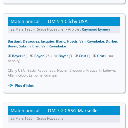
Match amical
-
OM
5-1
Clichy USA
22 Mars 1925 - Stade Huveaune - Arbitre :
Raymond Eymery
Bastiani
,
Devaquez
,
Jacquier
,
Blanc
,
Hutois
,
Van Ruymbeke
,
Durbec
,
Boyer
,
Subrini
,
Crut
,
Van Ruymbeke
Boyer
(6')
Boyer
(25')
Boyer
(')
Crut
(')
Crut
(' sur
penalty)
Clichy USA : Bade, Rappeneau, Huvier, Chooppio, Krauvarik, Lefevre,
Allain, Gloor, Lemoine, Granger
Plus d'infos
Match amical
-
OM
7-2
CASG Marseille
29 Mars 1925 - Stade Huveaune