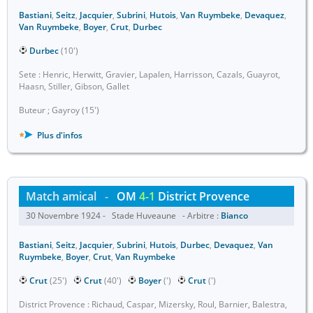
Bastiani
,
Seitz
,
Jacquier
,
Subrini
,
Hutois
,
Van Ruymbeke
,
Devaquez
,
Van Ruymbeke
,
Boyer
,
Crut
,
Durbec
Durbec
(10')
Sete : Henric, Herwitt, Gravier, Lapalen, Harrisson, Cazals, Guayrot,
Haasn, Stiller, Gibson, Gallet
Buteur ; Gayroy (15')
Plus d'infos
Match amical
-
OM
4-1
District Provence
30 Novembre 1924 - Stade Huveaune - Arbitre :
Bianco
Bastiani
,
Seitz
,
Jacquier
,
Subrini
,
Hutois
,
Durbec
,
Devaquez
,
Van
Ruymbeke
,
Boyer
,
Crut
,
Van Ruymbeke
Crut
(25')
Crut
(40')
Boyer
(')
Crut
(')
District Provence : Richaud, Caspar, Mizersky, Roul, Barnier, Balestra,