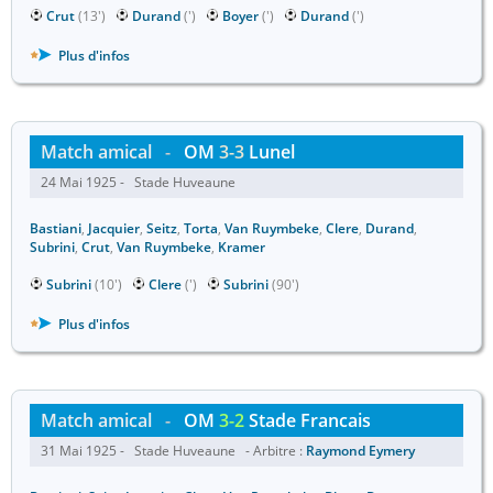
Crut
(13')
Durand
(')
Boyer
(')
Durand
(')
Plus d'infos
Match amical
-
OM
3-3
Lunel
24 Mai 1925 - Stade Huveaune
Bastiani
,
Jacquier
,
Seitz
,
Torta
,
Van Ruymbeke
,
Clere
,
Durand
,
Subrini
,
Crut
,
Van Ruymbeke
,
Kramer
Subrini
(10')
Clere
(')
Subrini
(90')
Plus d'infos
Match amical
-
OM
3-2
Stade Francais
31 Mai 1925 - Stade Huveaune - Arbitre :
Raymond Eymery