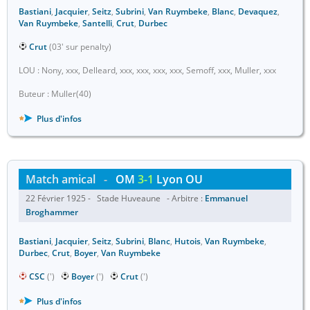
Bastiani
,
Jacquier
,
Seitz
,
Subrini
,
Van Ruymbeke
,
Blanc
,
Devaquez
,
Van Ruymbeke
,
Santelli
,
Crut
,
Durbec
Crut
(03' sur penalty)
LOU : Nony, xxx, Delleard, xxx, xxx, xxx, xxx, Semoff, xxx, Muller, xxx
Buteur : Muller(40)
Plus d'infos
Match amical
-
OM
3-1
Lyon OU
22 Février 1925 - Stade Huveaune - Arbitre :
Emmanuel
Broghammer
Bastiani
,
Jacquier
,
Seitz
,
Subrini
,
Blanc
,
Hutois
,
Van Ruymbeke
,
Durbec
,
Crut
,
Boyer
,
Van Ruymbeke
CSC
(')
Boyer
(')
Crut
(')
Plus d'infos