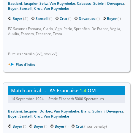
Bastiani
,
Jacquier
,
Seitz
,
Van Ruymbeke
,
Cabassu
,
Subrini
,
Devaquez
,
Boyer
,
Santelli
,
Crut
,
Van Ruymbeke
Boyer
(5')
Santelli
(')
Crut
(')
Devaquez
(')
Boyer
(')
FC Savone : Fontana, Ciarlo, Vigo, Perlo, Spreafico, De Franco, Veglia,
Auxilia, Esposto, Tessitore, Testa
Buteurs : Auxilia (xx'), xxx (xx')
Plus d'infos
Match amical
-
AS Francaise
1-4
OM
14 Septembre 1924 - Stade Elisabeth 5000 Spectateurs
Bastiani
,
Jacquier
,
Durbec
,
Van Ruymbeke
,
Blanc
,
Subrini
,
Devaquez
,
Boyer
,
Santelli
,
Crut
,
Van Ruymbeke
Boyer
(')
Boyer
(')
Boyer
(')
Crut
(' sur penalty)