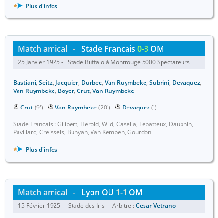
Plus d'infos
Match amical
-
Stade Francais
0-3
OM
25 Janvier 1925 - Stade Buffalo à Montrouge 5000 Spectateurs
Bastiani
,
Seitz
,
Jacquier
,
Durbec
,
Van Ruymbeke
,
Subrini
,
Devaquez
,
Van Ruymbeke
,
Boyer
,
Crut
,
Van Ruymbeke
Crut
(9')
Van Ruymbeke
(20')
Devaquez
(')
Stade Francais : Gilibert, Herold, Wild, Casella, Lebatteux, Dauphin,
Pavillard, Creissels, Bunyan, Van Kempen, Gourdon
Plus d'infos
Match amical
-
Lyon OU
1-1
OM
15 Février 1925 - Stade des Iris - Arbitre :
Cesar Vetrano