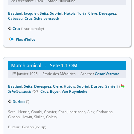
28 Décembre 1924 - Stade Huveaune
Bastiani
,
Jacquier
,
Seitz
,
Subrini
,
Hutois
,
Torta
,
Clere
,
Devaquez
,
Cabassu
,
Crut
,
Scheibenstock
Crut
(' sur penalty)
Plus d'infos
Match amical
-
Sete
1-1
OM
er
1
Janvier 1925 - Stade des Métairies - Arbitre :
Cesar Vetrano
Bastiani
,
Seitz
,
Devaquez
,
Clere
,
Hutois
,
Subrini
,
Durbec
,
Santelli
(
Scheibenstock
45')
,
Crut
,
Boyer
,
Van Ruymbeke
Durbec
(')
Sete : Henric, Gouthi, Gravier, Cazal, harrisoon, Alex, Catharina,
Gibson, Hewitt, Skiller, Galery
Buteur : Gibson (xx' sp)