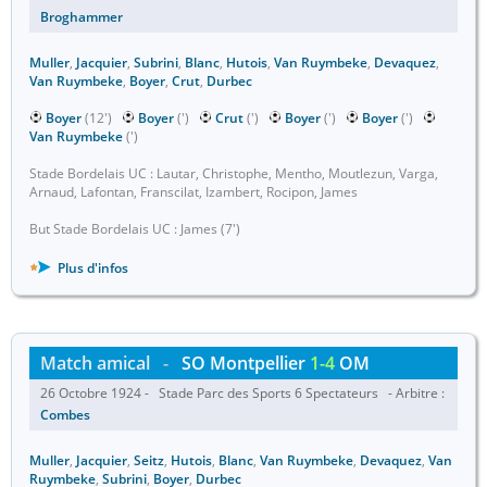
Broghammer
Muller
,
Jacquier
,
Subrini
,
Blanc
,
Hutois
,
Van Ruymbeke
,
Devaquez
,
Van Ruymbeke
,
Boyer
,
Crut
,
Durbec
Boyer
(12')
Boyer
(')
Crut
(')
Boyer
(')
Boyer
(')
Van Ruymbeke
(')
Stade Bordelais UC : Lautar, Christophe, Mentho, Moutlezun, Varga,
Arnaud, Lafontan, Franscilat, Izambert, Rocipon, James
But Stade Bordelais UC : James (7')
Plus d'infos
Match amical
-
SO Montpellier
1-4
OM
26 Octobre 1924 - Stade Parc des Sports 6 Spectateurs - Arbitre :
Combes
Muller
,
Jacquier
,
Seitz
,
Hutois
,
Blanc
,
Van Ruymbeke
,
Devaquez
,
Van
Ruymbeke
,
Subrini
,
Boyer
,
Durbec