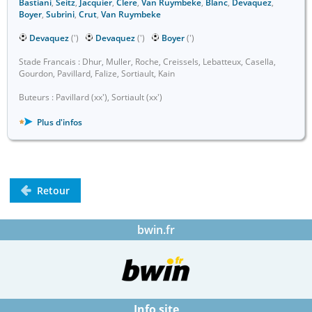
Bastiani
,
Seitz
,
Jacquier
,
Clere
,
Van Ruymbeke
,
Blanc
,
Devaquez
,
Boyer
,
Subrini
,
Crut
,
Van Ruymbeke
Devaquez
(')
Devaquez
(')
Boyer
(')
Stade Francais : Dhur, Muller, Roche, Creissels, Lebatteux, Casella,
Gourdon, Pavillard, Falize, Sortiault, Kain
Buteurs : Pavillard (xx'), Sortiault (xx')
Plus d'infos
Retour
bwin.fr
Info site