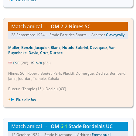
Match amical
-
OM
2-2
Nimes SC
28 Septembre 1924 - Stade Parc des Sports - Arbitre :
Claveyrolly
Muller
,
Benzic
,
Jacquier
,
Blanc
,
Hutois
,
Subrini
,
Devaquez
,
Van
Ruymbeke
,
David
,
Crut
,
Durbec
CSC
(20')
N/A
(85')
Nimes SC ! Robert, Boutet, Park, Placidi, Domergue, Dedieu, Bompard,
Janin, Jourdan, Temple, Zahala
Buteur : Temple (15'), Dedieu (43')
Plus d'infos
Match amical
-
OM
6-1
Stade Bordelais UC
12 Octobre 1924 - Stade Huveaune - Arbitre :
Emmanuel