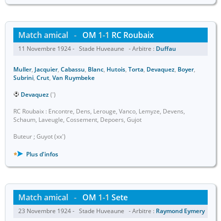
Match amical
-
OM
1-1
RC Roubaix
11 Novembre 1924 - Stade Huveaune - Arbitre :
Duffau
Muller
,
Jacquier
,
Cabassu
,
Blanc
,
Hutois
,
Torta
,
Devaquez
,
Boyer
,
Subrini
,
Crut
,
Van Ruymbeke
Devaquez
(')
RC Roubaix : Encontre, Dens, Lerouge, Vanco, Lemyze, Devens,
Schaum, Laveugle, Cossement, Depoers, Gujot
Buteur ; Guyot (xx')
Plus d'infos
Match amical
-
OM
1-1
Sete
23 Novembre 1924 - Stade Huveaune - Arbitre :
Raymond Eymery