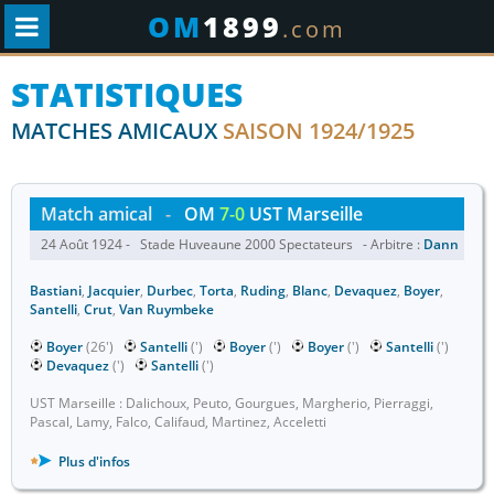
OM
1899
.com
STATISTIQUES
MATCHES AMICAUX
SAISON 1924/1925
Match amical
-
OM
7-0
UST Marseille
24 Août 1924 - Stade Huveaune 2000 Spectateurs - Arbitre :
Dann
Bastiani
,
Jacquier
,
Durbec
,
Torta
,
Ruding
,
Blanc
,
Devaquez
,
Boyer
,
Santelli
,
Crut
,
Van Ruymbeke
Boyer
(26')
Santelli
(')
Boyer
(')
Boyer
(')
Santelli
(')
Devaquez
(')
Santelli
(')
UST Marseille : Dalichoux, Peuto, Gourgues, Margherio, Pierraggi,
Pascal, Lamy, Falco, Califaud, Martinez, Acceletti
Plus d'infos