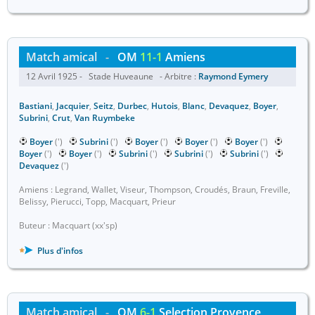
Match amical
-
OM
11-1
Amiens
12 Avril 1925 - Stade Huveaune - Arbitre :
Raymond Eymery
Bastiani
,
Jacquier
,
Seitz
,
Durbec
,
Hutois
,
Blanc
,
Devaquez
,
Boyer
,
Subrini
,
Crut
,
Van Ruymbeke
Boyer
(')
Subrini
(')
Boyer
(')
Boyer
(')
Boyer
(')
Boyer
(')
Boyer
(')
Subrini
(')
Subrini
(')
Subrini
(')
Devaquez
(')
Amiens : Legrand, Wallet, Viseur, Thompson, Croudés, Braun, Freville,
Belissy, Pierucci, Topp, Macquart, Prieur
Buteur : Macquart (xx'sp)
Plus d'infos
Match amical
-
OM
6-1
Selection Provence