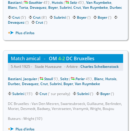
Bastiani
(
Gauthier
45')
,
Hutois
(
Seitz
45')
,
Van Ruymbeke
,
Blanc
,
Torta
,
Devaquez
,
Boyer
,
Subrini
,
Crut
,
Van Ruymbeke
,
Durbec
Crut
(5')
Crut
(8')
Subrini
(')
Boyer
(')
Boyer
(')
Devaquez
(')
Crut
(')
Plus d'infos
Match amical
-
OM
4-2
DC Bruxelles
5 Avril 1925 - Stade Huveaune - Arbitre :
Charles Scheibenstock
Bastiani
,
Jacquier
(
Stauli
5')
,
Seitz
(
Perier
45')
,
Blanc
,
Hutois
,
Durbec
,
Devaquez
,
Crut
,
Subrini
,
Boyer
,
Van Ruymbeke
Subrini
(15')
Crut
(' sur penalty)
Subrini
(')
Boyer
(')
DC Bruxelles : Van Den Mesren, Swarteubroeck, Guillaume, Berlinden,
Moriet, Desmedt, Badwey, Verstraeten, Vramymk, Wright, Boujou
Buteurs : Wright (10')
Plus d'infos