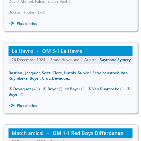
David, Ahmed, Falco, Toulon, Vaxhe
Buteur : Toulon : (xx')
Plus d'infos
Le Havre
-
OM
5-1
Le Havre
26 Décembre 1924 - Stade Huveaune - Arbitre :
Raymond Eymery
Bastiani
,
Jacquier
,
Seitz
,
Clere
,
Hutois
,
Subrini
,
Scheibenstock
,
Van
Ruymbeke
,
Boyer
,
Crut
,
Devaquez
Devaquez
(43')
Boyer
(')
Boyer
(')
Van Ruymbeke
(')
Boyer
(')
Plus d'infos
Match amical
-
OM
1-1
Red Boys Differdange