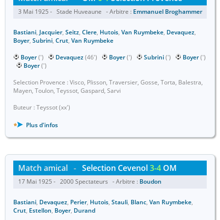
3 Mai 1925 - Stade Huveaune - Arbitre :
Emmanuel Broghammer
Bastiani
,
Jacquier
,
Seitz
,
Clere
,
Hutois
,
Van Ruymbeke
,
Devaquez
,
Boyer
,
Subrini
,
Crut
,
Van Ruymbeke
Boyer
(')
Devaquez
(46')
Boyer
(')
Subrini
(')
Boyer
(')
Boyer
(')
Selection Provence : Visco, Plisson, Traversier, Gosse, Torta, Balestra,
Mayen, Toulon, Teyssot, Gaspard, Sarvi
Buteur : Teyssot (xx')
Plus d'infos
Match amical
-
Selection Cevenol
3-4
OM
17 Mai 1925 - 2000 Spectateurs - Arbitre :
Boudon
Bastiani
,
Devaquez
,
Perier
,
Hutois
,
Stauli
,
Blanc
,
Van Ruymbeke
,
Crut
,
Estellon
,
Boyer
,
Durand