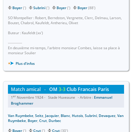
Boyer
(')
Subrini
(')
Boyer
(')
Boyer
(88')
SO Montpellier : Robert, Berndston, Vergnette, Clerc, Delmau, Larson,
Boutet, Chabrol, Kaufeldt, Antherieu, Olivet
Buteur : Kaufeldt (xx')
------------
En deuxième mi-temps, l'arbitre monsieur Combes, laisse sa place à
monsieur Soulier
Plus d'infos
Match amical
-
OM
3-3
Club Francais Paris
er
1
Novembre 1924 - Stade Huveaune - Arbitre :
Emmanuel
Broghammer
Van Ruymbeke
,
Seitz
,
Jacquier
,
Blanc
,
Hutois
,
Subrini
,
Devaquez
,
Van
Ruymbeke
,
Boyer
,
Crut
,
Durbec
Boyer
(')
Crut
(')
Crut
(30')