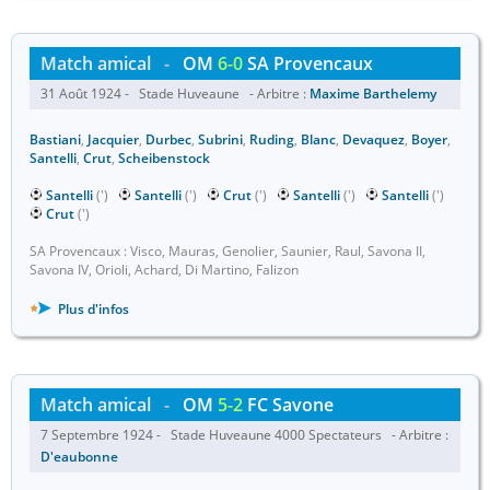
Match amical
-
OM
6-0
SA Provencaux
31 Août 1924 - Stade Huveaune - Arbitre :
Maxime Barthelemy
Bastiani
,
Jacquier
,
Durbec
,
Subrini
,
Ruding
,
Blanc
,
Devaquez
,
Boyer
,
Santelli
,
Crut
,
Scheibenstock
Santelli
(')
Santelli
(')
Crut
(')
Santelli
(')
Santelli
(')
Crut
(')
SA Provencaux : Visco, Mauras, Genolier, Saunier, Raul, Savona II,
Savona IV, Orioli, Achard, Di Martino, Falizon
Plus d'infos
Match amical
-
OM
5-2
FC Savone
7 Septembre 1924 - Stade Huveaune 4000 Spectateurs - Arbitre :
D'eaubonne