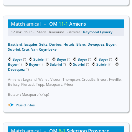
Match amical
-
OM
11-1
Amiens
12 Avril 1925 - Stade Huveaune - Arbitre :
Raymond Eymery
Bastiani
,
Jacquier
,
Seitz
,
Durbec
,
Hutois
,
Blanc
,
Devaquez
,
Boyer
,
Subrini
,
Crut
,
Van Ruymbeke
Boyer
(')
Subrini
(')
Boyer
(')
Boyer
(')
Boyer
(')
Boyer
(')
Boyer
(')
Subrini
(')
Subrini
(')
Subrini
(')
Devaquez
(')
Amiens : Legrand, Wallet, Viseur, Thompson, Croudés, Braun, Freville,
Belissy, Pierucci, Topp, Macquart, Prieur
Buteur : Macquart (xx'sp)
Plus d'infos
Match amical
-
OM
6-1
Selection Provence