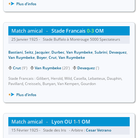
Plus d'infos
Match amical
-
Stade Francais
0-3
OM
25 Janvier 1925 - Stade Buffalo à Montrouge 5000 Spectateurs
Bastiani
,
Seitz
,
Jacquier
,
Durbec
,
Van Ruymbeke
,
Subrini
,
Devaquez
,
Van Ruymbeke
,
Boyer
,
Crut
,
Van Ruymbeke
Crut
(9')
Van Ruymbeke
(20')
Devaquez
(')
Stade Francais : Gilibert, Herold, Wild, Casella, Lebatteux, Dauphin,
Pavillard, Creissels, Bunyan, Van Kempen, Gourdon
Plus d'infos
Match amical
-
Lyon OU
1-1
OM
15 Février 1925 - Stade des Iris - Arbitre :
Cesar Vetrano