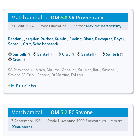
Match amical
-
OM
6-0
SA Provencaux
31 Août 1924 - Stade Huveaune - Arbitre :
Maxime Barthelemy
Bastiani
,
Jacquier
,
Durbec
,
Subrini
,
Ruding
,
Blanc
,
Devaquez
,
Boyer
,
Santelli
,
Crut
,
Scheibenstock
Santelli
(')
Santelli
(')
Crut
(')
Santelli
(')
Santelli
(')
Crut
(')
SA Provencaux : Visco, Mauras, Genolier, Saunier, Raul, Savona II,
Savona IV, Orioli, Achard, Di Martino, Falizon
Plus d'infos
Match amical
-
OM
5-2
FC Savone
7 Septembre 1924 - Stade Huveaune 4000 Spectateurs - Arbitre :
D'eaubonne