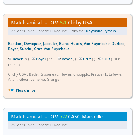
Match amical
-
OM
5-1
Clichy USA
22 Mars 1925 - Stade Huveaune - Arbitre :
Raymond Eymery
Bastiani
,
Devaquez
,
Jacquier
,
Blanc
,
Hutois
,
Van Ruymbeke
,
Durbec
,
Boyer
,
Subrini
,
Crut
,
Van Ruymbeke
Boyer
(6')
Boyer
(25')
Boyer
(')
Crut
(')
Crut
(' sur
penalty)
Clichy USA : Bade, Rappeneau, Huvier, Chooppio, Krauvarik, Lefevre,
Allain, Gloor, Lemoine, Granger
Plus d'infos
Match amical
-
OM
7-2
CASG Marseille
29 Mars 1925 - Stade Huveaune