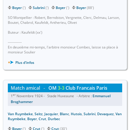
Boyer
(')
Subrini
(')
Boyer
(')
Boyer
(88')
SO Montpellier : Robert, Berndston, Vergnette, Clerc, Delmau, Larson,
Boutet, Chabrol, Kaufeldt, Antherieu, Olivet
Buteur : Kaufeldt (xx')
------------
En deuxième mi-temps, l'arbitre monsieur Combes, laisse sa place à
monsieur Soulier
Plus d'infos
Match amical
-
OM
3-3
Club Francais Paris
er
1
Novembre 1924 - Stade Huveaune - Arbitre :
Emmanuel
Broghammer
Van Ruymbeke
,
Seitz
,
Jacquier
,
Blanc
,
Hutois
,
Subrini
,
Devaquez
,
Van
Ruymbeke
,
Boyer
,
Crut
,
Durbec
Boyer
(')
Crut
(')
Crut
(30')