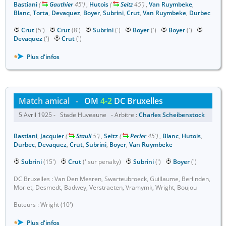
Bastiani
(
Gauthier
45')
,
Hutois
(
Seitz
45')
,
Van Ruymbeke
,
Blanc
,
Torta
,
Devaquez
,
Boyer
,
Subrini
,
Crut
,
Van Ruymbeke
,
Durbec
Crut
(5')
Crut
(8')
Subrini
(')
Boyer
(')
Boyer
(')
Devaquez
(')
Crut
(')
Plus d'infos
Match amical
-
OM
4-2
DC Bruxelles
5 Avril 1925 - Stade Huveaune - Arbitre :
Charles Scheibenstock
Bastiani
,
Jacquier
(
Stauli
5')
,
Seitz
(
Perier
45')
,
Blanc
,
Hutois
,
Durbec
,
Devaquez
,
Crut
,
Subrini
,
Boyer
,
Van Ruymbeke
Subrini
(15')
Crut
(' sur penalty)
Subrini
(')
Boyer
(')
DC Bruxelles : Van Den Mesren, Swarteubroeck, Guillaume, Berlinden,
Moriet, Desmedt, Badwey, Verstraeten, Vramymk, Wright, Boujou
Buteurs : Wright (10')
Plus d'infos