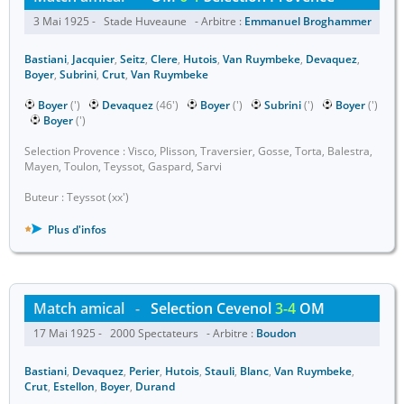
3 Mai 1925 - Stade Huveaune - Arbitre :
Emmanuel Broghammer
Bastiani
,
Jacquier
,
Seitz
,
Clere
,
Hutois
,
Van Ruymbeke
,
Devaquez
,
Boyer
,
Subrini
,
Crut
,
Van Ruymbeke
Boyer
(')
Devaquez
(46')
Boyer
(')
Subrini
(')
Boyer
(')
Boyer
(')
Selection Provence : Visco, Plisson, Traversier, Gosse, Torta, Balestra,
Mayen, Toulon, Teyssot, Gaspard, Sarvi
Buteur : Teyssot (xx')
Plus d'infos
Match amical
-
Selection Cevenol
3-4
OM
17 Mai 1925 - 2000 Spectateurs - Arbitre :
Boudon
Bastiani
,
Devaquez
,
Perier
,
Hutois
,
Stauli
,
Blanc
,
Van Ruymbeke
,
Crut
,
Estellon
,
Boyer
,
Durand