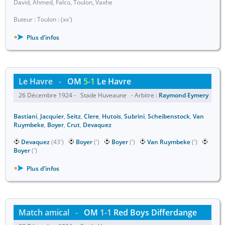
David, Ahmed, Falco, Toulon, Vaxhe
Buteur : Toulon : (xx')
Plus d'infos
Le Havre
-
OM
5-1
Le Havre
26 Décembre 1924 - Stade Huveaune - Arbitre :
Raymond Eymery
Bastiani
,
Jacquier
,
Seitz
,
Clere
,
Hutois
,
Subrini
,
Scheibenstock
,
Van
Ruymbeke
,
Boyer
,
Crut
,
Devaquez
Devaquez
(43')
Boyer
(')
Boyer
(')
Van Ruymbeke
(')
Boyer
(')
Plus d'infos
Match amical
-
OM
1-1
Red Boys Differdange