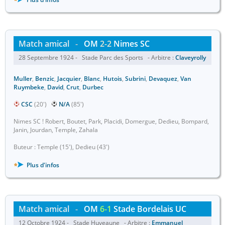
Match amical
-
OM
2-2
Nimes SC
28 Septembre 1924 - Stade Parc des Sports - Arbitre :
Claveyrolly
Muller
,
Benzic
,
Jacquier
,
Blanc
,
Hutois
,
Subrini
,
Devaquez
,
Van
Ruymbeke
,
David
,
Crut
,
Durbec
CSC
(20')
N/A
(85')
Nimes SC ! Robert, Boutet, Park, Placidi, Domergue, Dedieu, Bompard,
Janin, Jourdan, Temple, Zahala
Buteur : Temple (15'), Dedieu (43')
Plus d'infos
Match amical
-
OM
6-1
Stade Bordelais UC
12 Octobre 1924 - Stade Huveaune - Arbitre :
Emmanuel