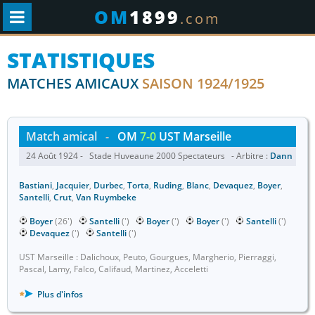
OM
1899
.com
STATISTIQUES
MATCHES AMICAUX
SAISON 1924/1925
Match amical
-
OM
7-0
UST Marseille
24 Août 1924 - Stade Huveaune 2000 Spectateurs - Arbitre :
Dann
Bastiani
,
Jacquier
,
Durbec
,
Torta
,
Ruding
,
Blanc
,
Devaquez
,
Boyer
,
Santelli
,
Crut
,
Van Ruymbeke
Boyer
(26')
Santelli
(')
Boyer
(')
Boyer
(')
Santelli
(')
Devaquez
(')
Santelli
(')
UST Marseille : Dalichoux, Peuto, Gourgues, Margherio, Pierraggi,
Pascal, Lamy, Falco, Califaud, Martinez, Acceletti
Plus d'infos