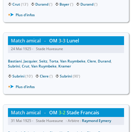
Crut
(13')
Durand
(')
Boyer
(')
Durand
(')
Plus d'infos
Match amical
-
OM
3-3
Lunel
24 Mai 1925 - Stade Huveaune
Bastiani
,
Jacquier
,
Seitz
,
Torta
,
Van Ruymbeke
,
Clere
,
Durand
,
Subrini
,
Crut
,
Van Ruymbeke
,
Kramer
Subrini
(10')
Clere
(')
Subrini
(90')
Plus d'infos
Match amical
-
OM
3-2
Stade Francais
31 Mai 1925 - Stade Huveaune - Arbitre :
Raymond Eymery