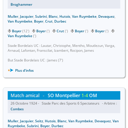
Broghammer
Muller
,
Jacquier
,
Subrini
,
Blanc
,
Hutois
,
Van Ruymbeke
,
Devaquez
,
Van Ruymbeke
,
Boyer
,
Crut
,
Durbec
Boyer
(12')
Boyer
(')
Crut
(')
Boyer
(')
Boyer
(')
Van Ruymbeke
(')
Stade Bordelais UC : Lautar, Christophe, Mentho, Moutlezun, Varga,
Arnaud, Lafontan, Franscilat, Izambert, Rocipon, James
But Stade Bordelais UC : James (7')
Plus d'infos
Match amical
-
SO Montpellier
1-4
OM
26 Octobre 1924 - Stade Parc des Sports 6 Spectateurs - Arbitre :
Combes
Muller
,
Jacquier
,
Seitz
,
Hutois
,
Blanc
,
Van Ruymbeke
,
Devaquez
,
Van
Ruymbeke
,
Subrini
,
Boyer
,
Durbec