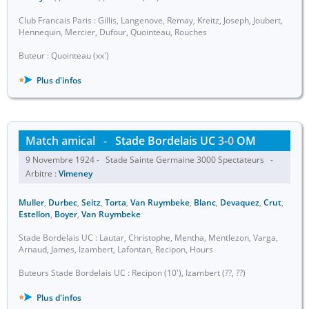
Club Francais Paris : Gillis, Langenove, Remay, Kreitz, Joseph, Joubert,
Hennequin, Mercier, Dufour, Quointeau, Rouches
Buteur : Quointeau (xx')
Plus d'infos
Match amical
-
Stade Bordelais UC
3-0
OM
9 Novembre 1924 - Stade Sainte Germaine 3000 Spectateurs -
Arbitre :
Vimeney
Muller
,
Durbec
,
Seitz
,
Torta
,
Van Ruymbeke
,
Blanc
,
Devaquez
,
Crut
,
Estellon
,
Boyer
,
Van Ruymbeke
Stade Bordelais UC : Lautar, Christophe, Mentha, Mentlezon, Varga,
Arnaud, James, Izambert, Lafontan, Recipon, Hours
Buteurs Stade Bordelais UC : Recipon (10'), Izambert (??, ??)
Plus d'infos