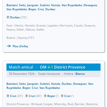
Bastiani
,
Seitz
,
Jacquier
,
Subrini
,
Hutois
,
Van Ruymbeke
,
Devaquez
,
Van Ruymbeke
,
Boyer
,
Crut
,
Durbec
Durbec
(10')
Sete : Henric, Herwitt, Gravier, Lapalen, Harrisson, Cazals, Guayrot,
Haasn, Stiller, Gibson, Gallet
Buteur ; Gayroy (15')
Plus d'infos
Match amical
-
OM
4-1
District Provence
30 Novembre 1924 - Stade Huveaune - Arbitre :
Bianco
Bastiani
,
Seitz
,
Jacquier
,
Subrini
,
Hutois
,
Durbec
,
Devaquez
,
Van
Ruymbeke
,
Boyer
,
Crut
,
Van Ruymbeke
Crut
(25')
Crut
(40')
Boyer
(')
Crut
(')
District Provence : Richaud, Caspar, Mizersky, Roul, Barnier, Balestra,