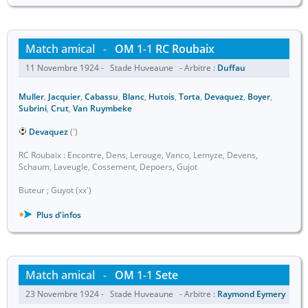
Match amical
-
OM
1-1
RC Roubaix
11 Novembre 1924 - Stade Huveaune - Arbitre :
Duffau
Muller
,
Jacquier
,
Cabassu
,
Blanc
,
Hutois
,
Torta
,
Devaquez
,
Boyer
,
Subrini
,
Crut
,
Van Ruymbeke
Devaquez
(')
RC Roubaix : Encontre, Dens, Lerouge, Vanco, Lemyze, Devens,
Schaum, Laveugle, Cossement, Depoers, Gujot
Buteur ; Guyot (xx')
Plus d'infos
Match amical
-
OM
1-1
Sete
23 Novembre 1924 - Stade Huveaune - Arbitre :
Raymond Eymery