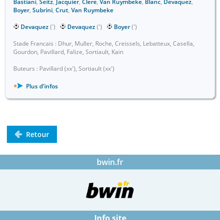
Bastiani
,
Seitz
,
Jacquier
,
Clere
,
Van Ruymbeke
,
Blanc
,
Devaquez
,
Boyer
,
Subrini
,
Crut
,
Van Ruymbeke
Devaquez
(')
Devaquez
(')
Boyer
(')
Stade Francais : Dhur, Muller, Roche, Creissels, Lebatteux, Casella,
Gourdon, Pavillard, Falize, Sortiault, Kain
Buteurs : Pavillard (xx'), Sortiault (xx')
Plus d'infos
Retour
bwin.fr
Info site