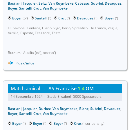
Bastiani
,
Jacquier
,
Seitz
,
Van Ruymbeke
,
Cabassu
,
Subrini
,
Devaquez
,
Boyer
,
Santelli
,
Crut
,
Van Ruymbeke
Boyer
(5')
Santelli
(')
Crut
(')
Devaquez
(')
Boyer
(')
FC Savone : Fontana, Ciarlo, Vigo, Perlo, Spreafico, De Franco, Veglia,
Auxilia, Esposto, Tessitore, Testa
Buteurs : Auxilia (xx'), xxx (xx')
Plus d'infos
Match amical
-
AS Francaise
1-4
OM
14 Septembre 1924 - Stade Elisabeth 5000 Spectateurs
Bastiani
,
Jacquier
,
Durbec
,
Van Ruymbeke
,
Blanc
,
Subrini
,
Devaquez
,
Boyer
,
Santelli
,
Crut
,
Van Ruymbeke
Boyer
(')
Boyer
(')
Boyer
(')
Crut
(' sur penalty)