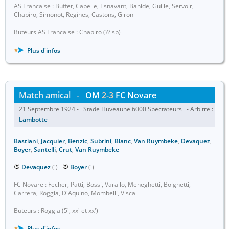
AS Francaise : Buffet, Capelle, Esnavant, Banide, Guille, Servoir,
Chapiro, Simonot, Regines, Castons, Giron
Buteurs AS Francaise : Chapiro (?? sp)
Plus d'infos
Match amical
-
OM
2-3
FC Novare
21 Septembre 1924 - Stade Huveaune 6000 Spectateurs - Arbitre :
Lambotte
Bastiani
,
Jacquier
,
Benzic
,
Subrini
,
Blanc
,
Van Ruymbeke
,
Devaquez
,
Boyer
,
Santelli
,
Crut
,
Van Ruymbeke
Devaquez
(')
Boyer
(')
FC Novare : Fecher, Patti, Bossi, Varallo, Meneghetti, Boighetti,
Carrera, Roggia, D'Aquino, Mombelli, Visca
Buteurs : Roggia (5', xx' et xx')
Plus d'infos