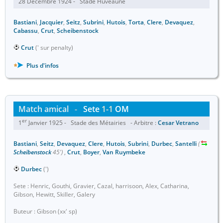
28 Décembre 1924 - Stade Huveaune
Bastiani
,
Jacquier
,
Seitz
,
Subrini
,
Hutois
,
Torta
,
Clere
,
Devaquez
,
Cabassu
,
Crut
,
Scheibenstock
Crut
(' sur penalty)
Plus d'infos
Match amical
-
Sete
1-1
OM
er
1
Janvier 1925 - Stade des Métairies - Arbitre :
Cesar Vetrano
Bastiani
,
Seitz
,
Devaquez
,
Clere
,
Hutois
,
Subrini
,
Durbec
,
Santelli
(
Scheibenstock
45')
,
Crut
,
Boyer
,
Van Ruymbeke
Durbec
(')
Sete : Henric, Gouthi, Gravier, Cazal, harrisoon, Alex, Catharina,
Gibson, Hewitt, Skiller, Galery
Buteur : Gibson (xx' sp)