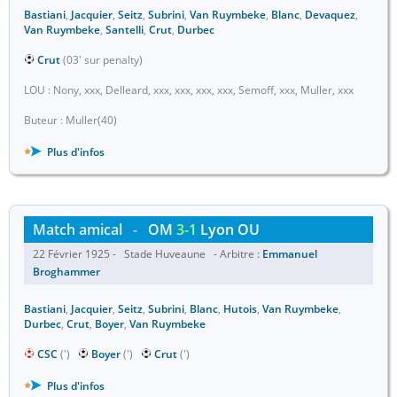
Bastiani
,
Jacquier
,
Seitz
,
Subrini
,
Van Ruymbeke
,
Blanc
,
Devaquez
,
Van Ruymbeke
,
Santelli
,
Crut
,
Durbec
Crut
(03' sur penalty)
LOU : Nony, xxx, Delleard, xxx, xxx, xxx, xxx, Semoff, xxx, Muller, xxx
Buteur : Muller(40)
Plus d'infos
Match amical
-
OM
3-1
Lyon OU
22 Février 1925 - Stade Huveaune - Arbitre :
Emmanuel
Broghammer
Bastiani
,
Jacquier
,
Seitz
,
Subrini
,
Blanc
,
Hutois
,
Van Ruymbeke
,
Durbec
,
Crut
,
Boyer
,
Van Ruymbeke
CSC
(')
Boyer
(')
Crut
(')
Plus d'infos