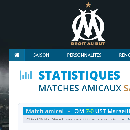
SAISON
PERSONNALITÉS
REN
STATISTIQUES
MATCHES AMICAUX
S
Match amical
-
OM
7-0
UST Marseil
24 Août 1924 - Stade Huveaune 2000 Spectateurs - Arbitre :
D