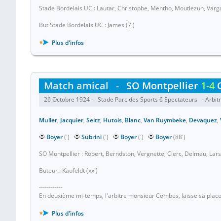
Stade Bordelais UC : Lautar, Christophe, Mentho, Moutlezun, Varga
But Stade Bordelais UC : James (7')
Plus d'infos
Match amical
-
SO Montpellier
1-4
26 Octobre 1924 - Stade Parc des Sports 6 Spectateurs - Arbitr
Muller
,
Jacquier
,
Seitz
,
Hutois
,
Blanc
,
Van Ruymbeke
,
Devaquez
,
Boyer
(')
Subrini
(')
Boyer
(')
Boyer
(88')
SO Montpellier : Robert, Berndston, Vergnette, Clerc, Delmau, Larso
Buteur : Kaufeldt (xx')
------------
En deuxième mi-temps, l'arbitre monsieur Combes, laisse sa place
Plus d'infos