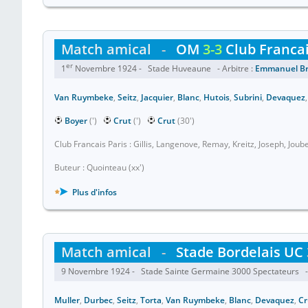
Match amical
-
OM
3-3
Club Francai
er
1
Novembre 1924 - Stade Huveaune - Arbitre :
Emmanuel B
Van Ruymbeke
,
Seitz
,
Jacquier
,
Blanc
,
Hutois
,
Subrini
,
Devaquez
Boyer
(')
Crut
(')
Crut
(30')
Club Francais Paris : Gillis, Langenove, Remay, Kreitz, Joseph, Jo
Buteur : Quointeau (xx')
Plus d'infos
Match amical
-
Stade Bordelais UC
9 Novembre 1924 - Stade Sainte Germaine 3000 Spectateurs - 
Muller
,
Durbec
,
Seitz
,
Torta
,
Van Ruymbeke
,
Blanc
,
Devaquez
,
Cr