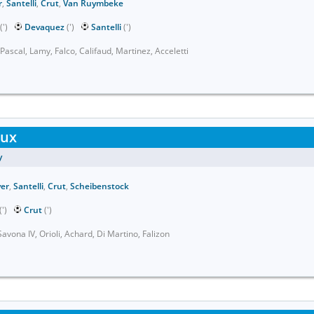
r
,
Santelli
,
Crut
,
Van Ruymbeke
(')
Devaquez
(')
Santelli
(')
ascal, Lamy, Falco, Califaud, Martinez, Acceletti
aux
y
er
,
Santelli
,
Crut
,
Scheibenstock
(')
Crut
(')
avona IV, Orioli, Achard, Di Martino, Falizon