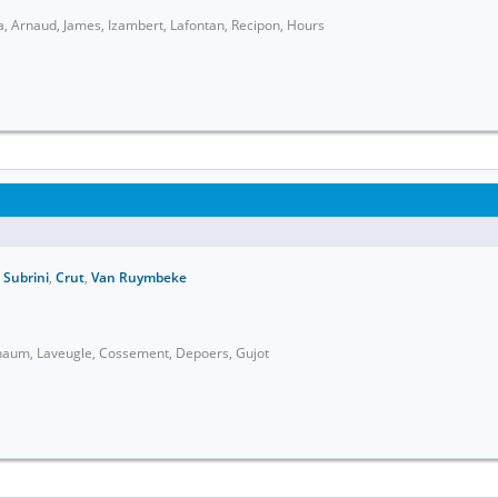
a, Arnaud, James, Izambert, Lafontan, Recipon, Hours
,
Subrini
,
Crut
,
Van Ruymbeke
chaum, Laveugle, Cossement, Depoers, Gujot