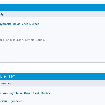
lly
uymbeke
,
David
,
Crut
,
Durbec
rd, Janin, Jourdan, Temple, Zahala
lais UC
ghammer
z
,
Van Ruymbeke
,
Boyer
,
Crut
,
Durbec
Van Ruymbeke
(')