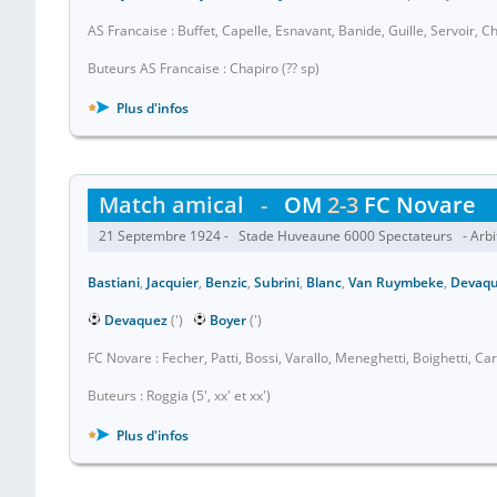
AS Francaise : Buffet, Capelle, Esnavant, Banide, Guille, Servoir, 
Buteurs AS Francaise : Chapiro (?? sp)
Plus d'infos
Match amical
-
OM
2-3
FC Novare
21 Septembre 1924 - Stade Huveaune 6000 Spectateurs - Arbit
Bastiani
,
Jacquier
,
Benzic
,
Subrini
,
Blanc
,
Van Ruymbeke
,
Devaq
Devaquez
(')
Boyer
(')
FC Novare : Fecher, Patti, Bossi, Varallo, Meneghetti, Boighetti, C
Buteurs : Roggia (5', xx' et xx')
Plus d'infos