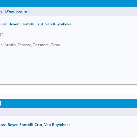
e :
D'eaubonne
quez
,
Boyer
,
Santelli
,
Crut
,
Van Ruymbeke
(')
a, Auxilia, Esposto, Tessitore, Testa
M
uez
,
Boyer
,
Santelli
,
Crut
,
Van Ruymbeke