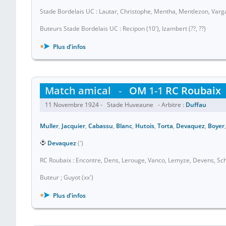
Stade Bordelais UC : Lautar, Christophe, Mentha, Mentlezon, Varg
Buteurs Stade Bordelais UC : Recipon (10'), Izambert (??, ??)
Plus d'infos
Match amical
-
OM
1-1
RC Roubaix
11 Novembre 1924 - Stade Huveaune - Arbitre :
Duffau
Muller
,
Jacquier
,
Cabassu
,
Blanc
,
Hutois
,
Torta
,
Devaquez
,
Boyer
Devaquez
(')
RC Roubaix : Encontre, Dens, Lerouge, Vanco, Lemyze, Devens, S
Buteur ; Guyot (xx')
Plus d'infos