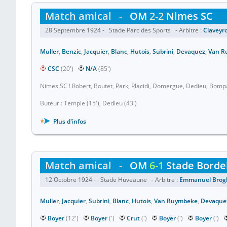
Match amical
-
OM
2-2
Nimes SC
28 Septembre 1924 - Stade Parc des Sports - Arbitre :
Claveyro
Muller
,
Benzic
,
Jacquier
,
Blanc
,
Hutois
,
Subrini
,
Devaquez
,
Van R
CSC
(20')
N/A
(85')
Nimes SC ! Robert, Boutet, Park, Placidi, Domergue, Dedieu, Bompa
Buteur : Temple (15'), Dedieu (43')
Plus d'infos
Match amical
-
OM
6-1
Stade Borde
12 Octobre 1924 - Stade Huveaune - Arbitre :
Emmanuel Bro
Muller
,
Jacquier
,
Subrini
,
Blanc
,
Hutois
,
Van Ruymbeke
,
Devaque
Boyer
(12')
Boyer
(')
Crut
(')
Boyer
(')
Boyer
(')