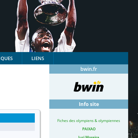
IQUES
LIENS
bwin.fr
Info site
Fiches des olympiens & olympiennes
PAIXAO
Iuri Moreira