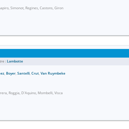
Chapiro, Simonot, Regines, Castons, Giron
re :
Lambotte
uez
,
Boyer
,
Santelli
,
Crut
,
Van Ruymbeke
arrera, Roggia, D'Aquino, Mombelli, Visca