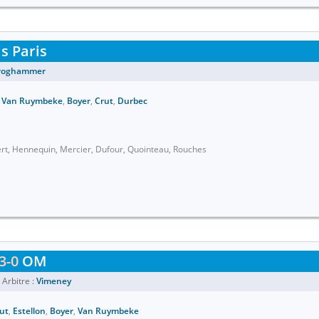
s Paris
roghammer
,
Van Ruymbeke
,
Boyer
,
Crut
,
Durbec
ubert, Hennequin, Mercier, Dufour, Quointeau, Rouches
3-0
OM
Arbitre :
Vimeney
ut
,
Estellon
,
Boyer
,
Van Ruymbeke