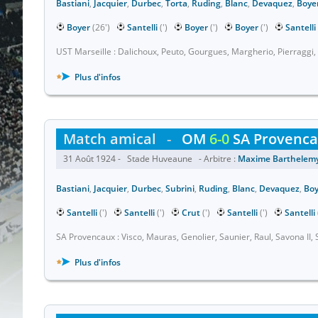
Bastiani
,
Jacquier
,
Durbec
,
Torta
,
Ruding
,
Blanc
,
Devaquez
,
Boye
Boyer
(26')
Santelli
(')
Boyer
(')
Boyer
(')
Santelli
UST Marseille : Dalichoux, Peuto, Gourgues, Margherio, Pierraggi, P
Plus d'infos
Match amical
-
OM
6-0
SA Provenc
31 Août 1924 - Stade Huveaune - Arbitre :
Maxime Barthelem
Bastiani
,
Jacquier
,
Durbec
,
Subrini
,
Ruding
,
Blanc
,
Devaquez
,
Boy
Santelli
(')
Santelli
(')
Crut
(')
Santelli
(')
Santelli
SA Provencaux : Visco, Mauras, Genolier, Saunier, Raul, Savona II, S
Plus d'infos