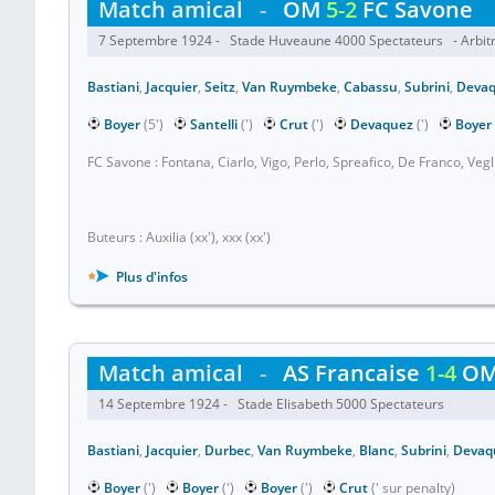
Match amical
-
OM
5-2
FC Savone
7 Septembre 1924 - Stade Huveaune 4000 Spectateurs - Arbitr
Bastiani
,
Jacquier
,
Seitz
,
Van Ruymbeke
,
Cabassu
,
Subrini
,
Deva
Boyer
(5')
Santelli
(')
Crut
(')
Devaquez
(')
Boyer
FC Savone : Fontana, Ciarlo, Vigo, Perlo, Spreafico, De Franco, Vegli
Buteurs : Auxilia (xx'), xxx (xx')
Plus d'infos
Match amical
-
AS Francaise
1-4
O
14 Septembre 1924 - Stade Elisabeth 5000 Spectateurs
Bastiani
,
Jacquier
,
Durbec
,
Van Ruymbeke
,
Blanc
,
Subrini
,
Devaq
Boyer
(')
Boyer
(')
Boyer
(')
Crut
(' sur penalty)