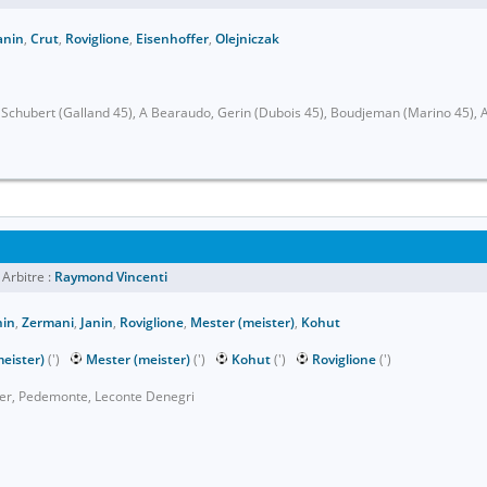
anin
,
Crut
,
Roviglione
,
Eisenhoffer
,
Olejniczak
, Schubert (Galland 45), A Bearaudo, Gerin (Dubois 45), Boudjeman (Marino 45), A
Arbitre :
Raymond Vincenti
hin
,
Zermani
,
Janin
,
Roviglione
,
Mester (meister)
,
Kohut
eister)
(')
Mester (meister)
(')
Kohut
(')
Roviglione
(')
uller, Pedemonte, Leconte Denegri