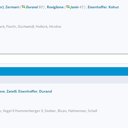
er)
,
Zermani
(
Durand
80')
,
Roviglione
(
Janin
45')
,
Eisenhoffer
,
Kohut
ack, Fiochr, Gschweidl, Holleck, Hirolinz
one
,
Zatelli
,
Eisenhoffer
,
Durand
, Vogel II Hummerberger II, Stoiber, Bican, Hahneman, Schall