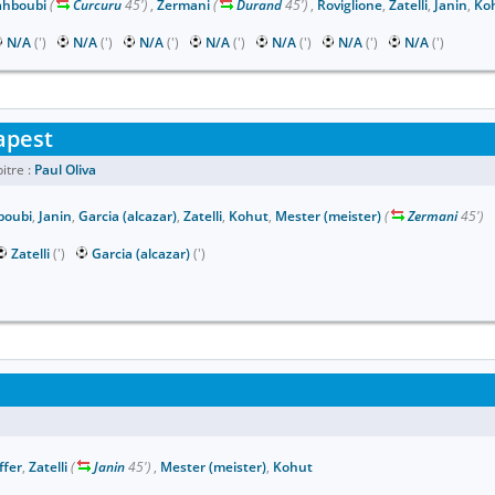
hboubi
(
Curcuru
45')
,
Zermani
(
Durand
45')
,
Roviglione
,
Zatelli
,
Janin
,
Ko
N/A
(')
N/A
(')
N/A
(')
N/A
(')
N/A
(')
N/A
(')
N/A
(')
apest
itre :
Paul Oliva
oubi
,
Janin
,
Garcia (alcazar)
,
Zatelli
,
Kohut
,
Mester (meister)
(
Zermani
45')
Zatelli
(')
Garcia (alcazar)
(')
ffer
,
Zatelli
(
Janin
45')
,
Mester (meister)
,
Kohut