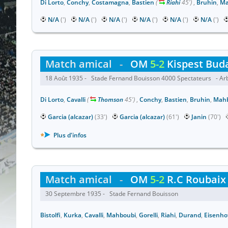
Di Lorto
,
Conchy
,
Costamagna
,
Bastien
(
Riahi
45')
,
Bruhin
,
Ma
N/A
(')
N/A
(')
N/A
(')
N/A
(')
N/A
(')
N/A
(')
Match amical
-
OM
5-2
Kispest Bud
18 Août 1935 - Stade Fernand Bouisson 4000 Spectateurs - Arb
Di Lorto
,
Cavalli
(
Thomson
45')
,
Conchy
,
Bastien
,
Bruhin
,
Mahb
Garcia (alcazar)
(33')
Garcia (alcazar)
(61')
Janin
(70')
Plus d'infos
Match amical
-
OM
5-2
R.C Roubaix
30 Septembre 1935 - Stade Fernand Bouisson
Bistolfi
,
Kurka
,
Cavalli
,
Mahboubi
,
Gorelli
,
Riahi
,
Durand
,
Eisenho