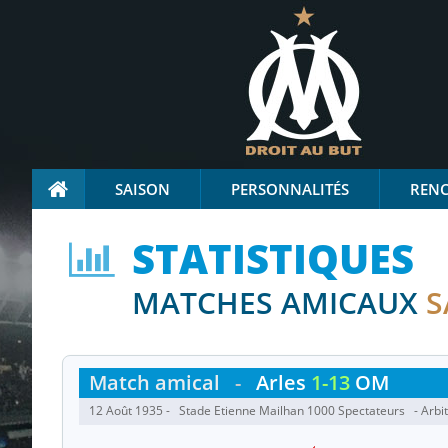
SAISON
PERSONNALITÉS
REN
STATISTIQUES
MATCHES AMICAUX
S
Match amical
-
Arles
1-13
OM
12 Août 1935 - Stade Etienne Mailhan 1000 Spectateurs - Arbit