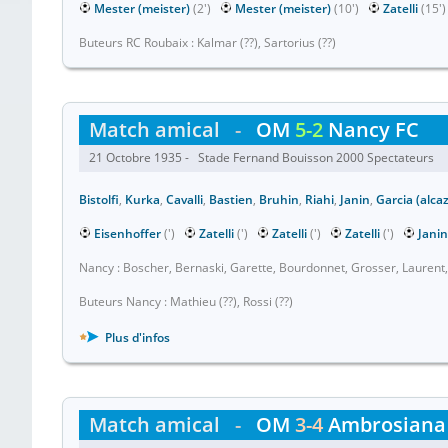
Mester (meister)
(2')
Mester (meister)
(10')
Zatelli
(15'
Buteurs RC Roubaix : Kalmar (??), Sartorius (??)
Match amical
-
OM
5-2
Nancy FC
21 Octobre 1935 - Stade Fernand Bouisson 2000 Spectateurs
Bistolfi
,
Kurka
,
Cavalli
,
Bastien
,
Bruhin
,
Riahi
,
Janin
,
Garcia (alca
Eisenhoffer
(')
Zatelli
(')
Zatelli
(')
Zatelli
(')
Janin
Nancy : Boscher, Bernaski, Garette, Bourdonnet, Grosser, Laurent,
Buteurs Nancy : Mathieu (??), Rossi (??)
Plus d'infos
Match amical
-
OM
3-4
Ambrosiana