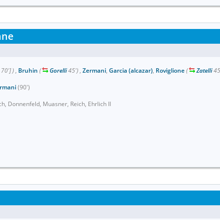
nne
70']
)
,
Bruhin
(
Gorelli
45')
,
Zermani
,
Garcia (alcazar)
,
Roviglione
(
Zatelli
45
rmani
(90')
ch, Donnenfeld, Muasner, Reich, Ehrlich II