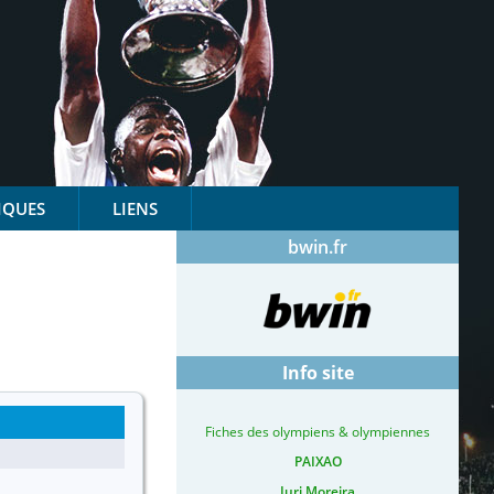
IQUES
LIENS
bwin.fr
Info site
Fiches des olympiens & olympiennes
PAIXAO
Iuri Moreira