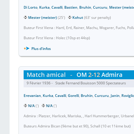
Di Lorto
,
Kurka
,
Cavalli
,
Bastien
,
Bruhin
,
Curcuru
,
Mester (meist
Mester (meister)
(25')
Kohut
(63' sur penalty)
Buteur First Viena : Hartl, Ertl, Rainer, Machu, Wogarer, Fuchs, Poll
Buteur First Viena : Holec (10sp et 44sp)
Plus d'infos
Match amical
-
OM
2-12
Admira
9 Février 1936 - Stade Fernand Bouisson 5000 Spectateurs
Erevanian
,
Kurka
,
Cavalli
,
Gorelli
,
Bruhin
,
Curcuru
,
Janin
,
Rovigli
N/A
(')
N/A
(')
Admira : Platzer, Harlicek, Mariska, , Harl Hummerberger, Urbanek
Buteurs Admira Bican (9ème but et 90), Schall (10 et 11ème but)