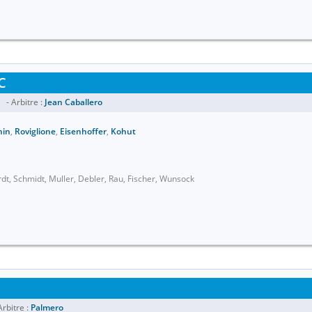
C
- Arbitre :
Jean Caballero
nin
,
Roviglione
,
Eisenhoffer
,
Kohut
dt, Schmidt, Muller, Debler, Rau, Fischer, Wunsock
rbitre :
Palmero