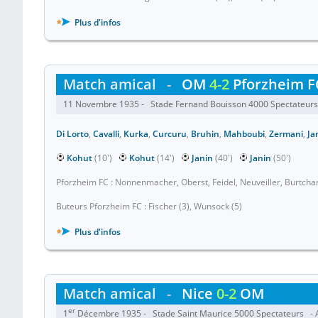
Plus d'infos
Match amical
-
OM
4-2
Pforzheim F
11 Novembre 1935 - Stade Fernand Bouisson 4000 Spectateurs 
Di Lorto
,
Cavalli
,
Kurka
,
Curcuru
,
Bruhin
,
Mahboubi
,
Zermani
,
Ja
Kohut
(10')
Kohut
(14')
Janin
(40')
Janin
(50')
Pforzheim FC : Nonnenmacher, Oberst, Feidel, Neuveiller, Burtchar
Buteurs Pforzheim FC : Fischer (3), Wunsock (5)
Plus d'infos
Match amical
-
Nice
0-2
OM
er
1
Décembre 1935 - Stade Saint Maurice 5000 Spectateurs - A