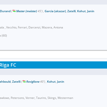
Durand
(
Mester (meister)
45')
,
Garcia (alcazar)
,
Zatelli
,
Kohut
,
Janin
Sala , Vecchio, Ferrari, Darcenzi, Mazera, Antona
a (60)
Riga FC
ahboubi
,
Zatelli
(
Roviglione
40')
,
Kohut
,
Janin
Fawlows, Petersons, Verner, Taurins, Skings, Westerman