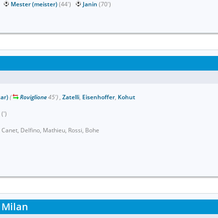
)
Mester (meister)
(44')
Janin
(70')
zar)
(
Roviglione
45')
,
Zatelli
,
Eisenhoffer
,
Kohut
(')
 Canet, Delfino, Mathieu, Rossi, Bohe
 Milan