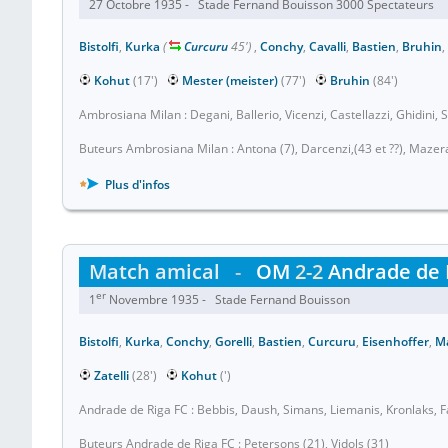
27 Octobre 1935 - Stade Fernand Bouisson 3000 Spectateurs
Bistolfi
,
Kurka
(
Curcuru
45')
,
Conchy
,
Cavalli
,
Bastien
,
Bruhin
,
Kohut
(17')
Mester (meister)
(77')
Bruhin
(84')
Ambrosiana Milan : Degani, Ballerio, Vicenzi, Castellazzi, Ghidini, 
Buteurs Ambrosiana Milan : Antona (7), Darcenzi,(43 et ??), Mazer
Plus d'infos
Match amical
-
OM
2-2
Andrade de 
er
1
Novembre 1935 - Stade Fernand Bouisson
Bistolfi
,
Kurka
,
Conchy
,
Gorelli
,
Bastien
,
Curcuru
,
Eisenhoffer
,
M
Zatelli
(28')
Kohut
(')
Andrade de Riga FC : Bebbis, Daush, Simans, Liemanis, Kronlaks, 
Buteurs Andrade de Riga FC : Petersons (21), Vidols (31)