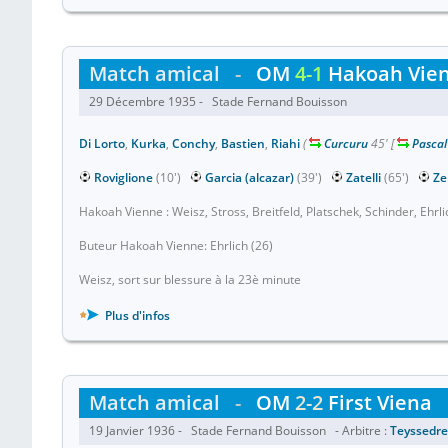
Match amical
-
OM
4-1
Hakoah Vie
29 Décembre 1935 - Stade Fernand Bouisson
Di Lorto
,
Kurka
,
Conchy
,
Bastien
,
Riahi
(
Curcuru
45'
[
Pascal
Roviglione
(10')
Garcia (alcazar)
(39')
Zatelli
(65')
Ze
Hakoah Vienne : Weisz, Stross, Breitfeld, Platschek, Schinder, Ehrli
Buteur Hakoah Vienne: Ehrlich (26)
Weisz, sort sur blessure à la 23è minute
Plus d'infos
Match amical
-
OM
2-2
First Viena
19 Janvier 1936 - Stade Fernand Bouisson - Arbitre :
Teyssedre