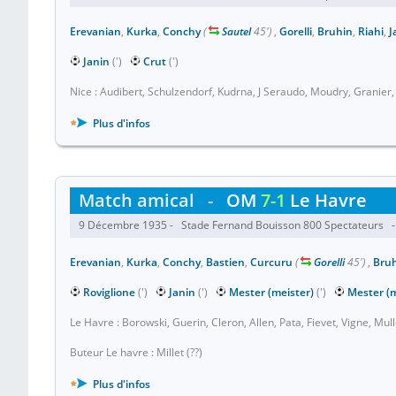
Erevanian
,
Kurka
,
Conchy
(
Sautel
45')
,
Gorelli
,
Bruhin
,
Riahi
,
J
Janin
(')
Crut
(')
Nice : Audibert, Schulzendorf, Kudrna, J Seraudo, Moudry, Granier
Plus d'infos
Match amical
-
OM
7-1
Le Havre
9 Décembre 1935 - Stade Fernand Bouisson 800 Spectateurs - 
Erevanian
,
Kurka
,
Conchy
,
Bastien
,
Curcuru
(
Gorelli
45')
,
Bru
Roviglione
(')
Janin
(')
Mester (meister)
(')
Mester (m
Le Havre : Borowski, Guerin, Cleron, Allen, Pata, Fievet, Vigne, M
Buteur Le havre : Millet (??)
Plus d'infos