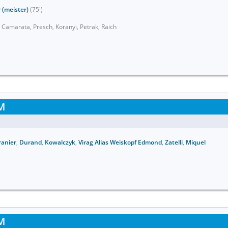
 (meister)
(75')
 Camarata, Presch, Koranyi, Petrak, Raich
M
ranier
,
Durand
,
Kowalczyk
,
Virag Alias Weiskopf Edmond
,
Zatelli
,
Miquel
M