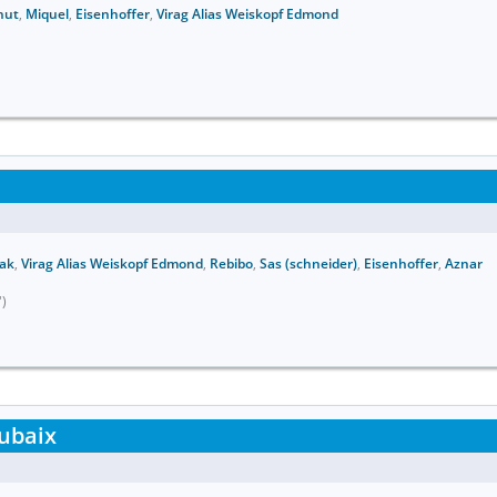
hut
,
Miquel
,
Eisenhoffer
,
Virag Alias Weiskopf Edmond
zak
,
Virag Alias Weiskopf Edmond
,
Rebibo
,
Sas (schneider)
,
Eisenhoffer
,
Aznar
')
ubaix