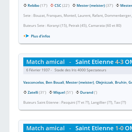
Rebibo
(17')
CSC
(22')
Mester (meister)
(37')
Mester
Sete : Bouzat, Franques, Monteil, Laurent, Rafant, Dommenberger,
Buteurs Sete : Koranyi (15), Petrak (45), Camarata (60 et 80)
Plus d'infos
Match amical
-
Saint Etienne
4-3
O
6 Février 1937 - Stade des Iris 4000 Spectateurs
Vasconcelos
,
Ben Bouali
,
Mester (meister)
,
Olejniczak
,
Bruhin
,
G
Zatelli
(31')
Miquel
(51')
Durand
(')
Buteurs Saint Etienne : Pasquini (?? et ??), Langillier (??), Tax (??)
Match amical
-
Saint Etienne
1-0
O