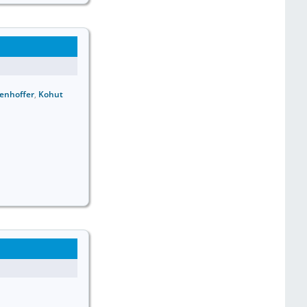
senhoffer
,
Kohut