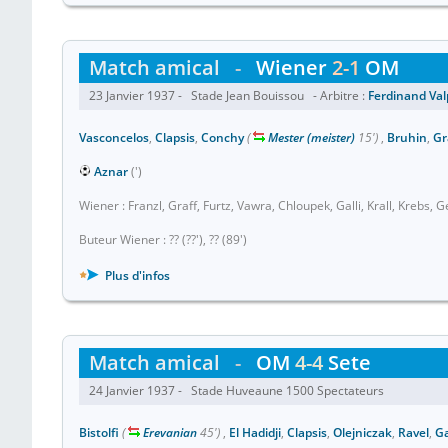
Match amical
-
Wiener
2-1
OM
23 Janvier 1937 - Stade Jean Bouissou - Arbitre :
Ferdinand Va
Vasconcelos
,
Clapsis
,
Conchy
(
Mester (meister)
15')
,
Bruhin
,
Gr
Aznar
(')
Wiener : Franzl, Graff, Furtz, Vawra, Chloupek, Galli, Krall, Krebs, G
Buteur Wiener : ?? (??'), ?? (89')
Plus d'infos
Match amical
-
OM
4-4
Sete
24 Janvier 1937 - Stade Huveaune 1500 Spectateurs
Bistolfi
(
Erevanian
45')
,
El Hadidji
,
Clapsis
,
Olejniczak
,
Ravel
,
Ga