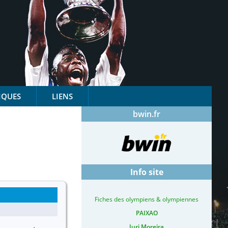
IQUES
LIENS
bwin.fr
Info site
Fiches des olympiens & olympiennes
PAIXAO
Iuri Moreira