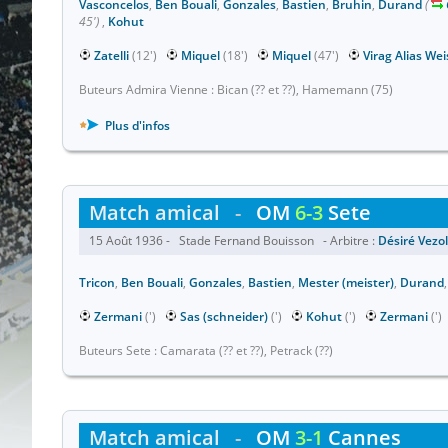
Vasconcelos
,
Ben Bouali
,
Gonzales
,
Bastien
,
Bruhin
,
Durand
(
45')
,
Kohut
Zatelli
(12')
Miquel
(18')
Miquel
(47')
Virag Alias W
Buteurs Admira Vienne : Bican (?? et ??), Hamemann (75)
Plus d'infos
Match amical
-
OM
6-3
Sete
15 Août 1936 - Stade Fernand Bouisson - Arbitre :
Désiré Vezol
Tricon
,
Ben Bouali
,
Gonzales
,
Bastien
,
Mester (meister)
,
Durand
Zermani
(')
Sas (schneider)
(')
Kohut
(')
Zermani
('
Buteurs Sete : Camarata (?? et ??), Petrack (??)
Match amical
-
OM
3-1
Cannes