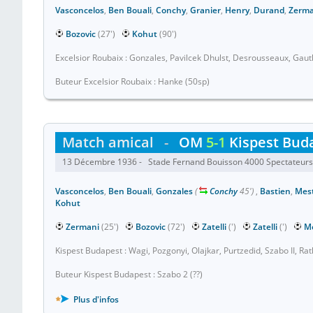
Vasconcelos
,
Ben Bouali
,
Conchy
,
Granier
,
Henry
,
Durand
,
Zerma
Bozovic
(27')
Kohut
(90')
Excelsior Roubaix : Gonzales, Pavilcek Dhulst, Desrousseaux, Gauthe
Buteur Excelsior Roubaix : Hanke (50sp)
Match amical
-
OM
5-1
Kispest Bud
13 Décembre 1936 - Stade Fernand Bouisson 4000 Spectateurs 
Vasconcelos
,
Ben Bouali
,
Gonzales
(
Conchy
45')
,
Bastien
,
Mest
Kohut
Zermani
(25')
Bozovic
(72')
Zatelli
(')
Zatelli
(')
Me
Kispest Budapest : Wagi, Pozgonyi, Olajkar, Purtzedid, Szabo II, Ra
Buteur Kispest Budapest : Szabo 2 (??)
Plus d'infos