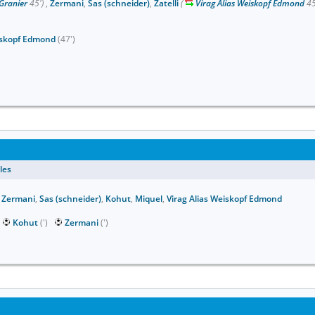
Granier
45')
,
Zermani
,
Sas (schneider)
,
Zatelli
(
Virag Alias Weiskopf Edmond
45
eiskopf Edmond
(47')
les
,
Zermani
,
Sas (schneider)
,
Kohut
,
Miquel
,
Virag Alias Weiskopf Edmond
)
Kohut
(')
Zermani
(')