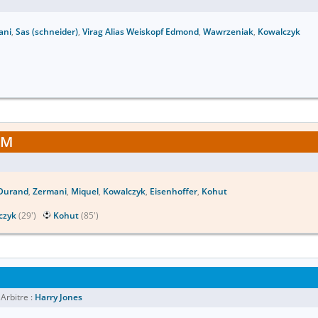
ani
,
Sas (schneider)
,
Virag Alias Weiskopf Edmond
,
Wawrzeniak
,
Kowalczyk
M
Durand
,
Zermani
,
Miquel
,
Kowalczyk
,
Eisenhoffer
,
Kohut
czyk
(29')
Kohut
(85')
Arbitre :
Harry Jones