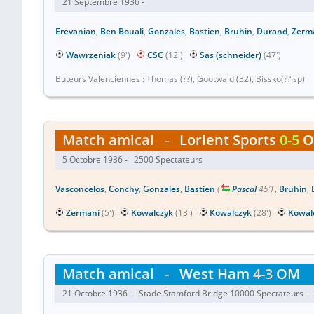
21 Septembre 1936 -
Erevanian
,
Ben Bouali
,
Gonzales
,
Bastien
,
Bruhin
,
Durand
,
Zerm
Wawrzeniak
(9')
CSC
(12')
Sas (schneider)
(47')
Buteurs Valenciennes : Thomas (??), Gootwald (32), Bissko(?? sp)
Match amical
-
Lorient Sports
0-5
O
5 Octobre 1936 - 2500 Spectateurs
Vasconcelos
,
Conchy
,
Gonzales
,
Bastien
(
Pascal
45')
,
Bruhin
,
Zermani
(5')
Kowalczyk
(13')
Kowalczyk
(28')
Kowal
Match amical
-
West Ham
4-3
OM
21 Octobre 1936 - Stade Stamford Bridge 10000 Spectateurs - 