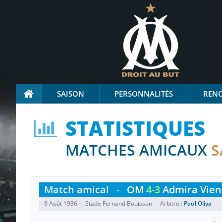
SAISON
PERSONNALITÉS
REN
STATISTIQUES
MATCHES AMICAUX
S
Match amical
-
OM
4-3
Admira Vie
9 Août 1936 - Stade Fernand Bouisson - Arbitre :
Paul Oliva