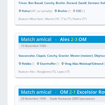
Tricon
,
Ben Bouali
,
Conchy
,
Bruhin
,
Durand
,
Zatelli
,
Zermani
,
Ko
Kohut
(45' sur penalty)
Bruhin
(')
CSC
(')
Buteurs West Ham : Martin (10', ?? et ??'), Peters (??')
Match amical
-
Ales
2-3
OM
15 Novembre 1936 -
Vasconcelos
,
Clapsis
,
Conchy
,
Granier
,
Mester (meister)
,
Olejnic
Rebibo
(')
Eisenhoffer
(')
Virag Alias Weiskopf Edmond
(
Buteurs Ales : Roviglione (??), Lopez (??)
Match amical
-
OM
2-1
Excelsior Ro
29 Novembre 1936 - Stade Huveaune 2000 Spectateurs