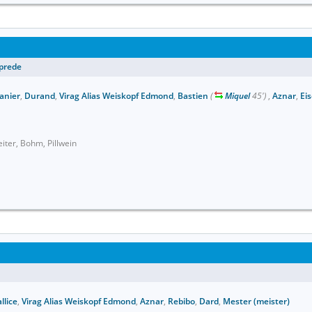
lprede
anier
,
Durand
,
Virag Alias Weiskopf Edmond
,
Bastien
(
Miquel
45')
,
Aznar
,
Ei
eiter, Bohm, Pillwein
llice
,
Virag Alias Weiskopf Edmond
,
Aznar
,
Rebibo
,
Dard
,
Mester (meister)