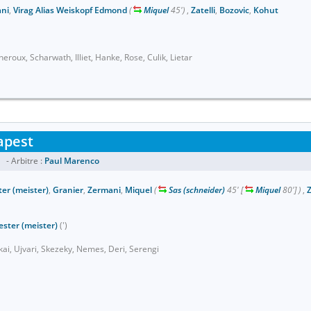
ni
,
Virag Alias Weiskopf Edmond
(
Miquel
45')
,
Zatelli
,
Bozovic
,
Kohut
roux, Scharwath, Illiet, Hanke, Rose, Culik, Lietar
apest
- Arbitre :
Paul Marenco
er (meister)
,
Granier
,
Zermani
,
Miquel
(
Sas (schneider)
45'
[
Miquel
80']
)
,
Z
ster (meister)
(')
tkai, Ujvari, Skezeky, Nemes, Deri, Serengi