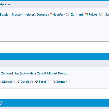
alprede
Bastien
,
Mester (meister)
,
Durand
(
Granier
45')
,
Zermani
(
Rebibo
45')
,
Sa
,
Zermani
,
Sas (schneider)
,
Zatelli
,
Miquel
,
Kohut
Miquel
(')
Zatelli
(')
Zatelli
(')
Zermani
(')
M