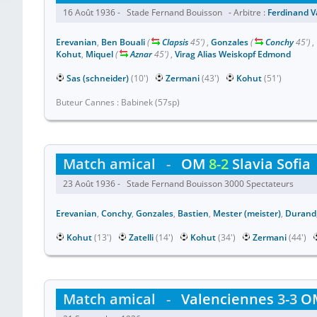
16 Août 1936 - Stade Fernand Bouisson - Arbitre :
Ferdinand V
Erevanian
,
Ben Bouali
(
Clapsis
45')
,
Gonzales
(
Conchy
45')
,
Kohut
,
Miquel
(
Aznar
45')
,
Virag Alias Weiskopf Edmond
Sas (schneider)
(10')
Zermani
(43')
Kohut
(51')
Buteur Cannes : Babinek (57sp)
Match amical
-
OM
8-2
Slavia Sofia
23 Août 1936 - Stade Fernand Bouisson 3000 Spectateurs
Erevanian
,
Conchy
,
Gonzales
,
Bastien
,
Mester (meister)
,
Durand
Kohut
(13')
Zatelli
(14')
Kohut
(34')
Zermani
(44')
Match amical
-
Valenciennes
3-3
O