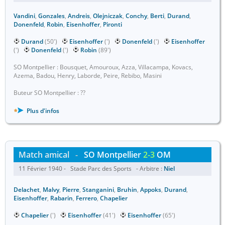
Vandini
,
Gonzales
,
Andreis
,
Olejniczak
,
Conchy
,
Berti
,
Durand
,
Donenfeld
,
Robin
,
Eisenhoffer
,
Pironti
Durand
(50')
Eisenhoffer
(')
Donenfeld
(')
Eisenhoffer
(')
Donenfeld
(')
Robin
(89')
SO Montpellier : Bousquet, Amouroux, Azza, Villacampa, Kovacs,
Azema, Badou, Henry, Laborde, Peire, Rebibo, Masini
Buteur SO Montpellier : ??
Plus d'infos
Match amical
-
SO Montpellier
2-3
OM
11 Février 1940 - Stade Parc des Sports - Arbitre :
Niel
Delachet
,
Malvy
,
Pierre
,
Stanganini
,
Bruhin
,
Appoks
,
Durand
,
Eisenhoffer
,
Rabarin
,
Ferrero
,
Chapelier
Chapelier
(')
Eisenhoffer
(41')
Eisenhoffer
(65')