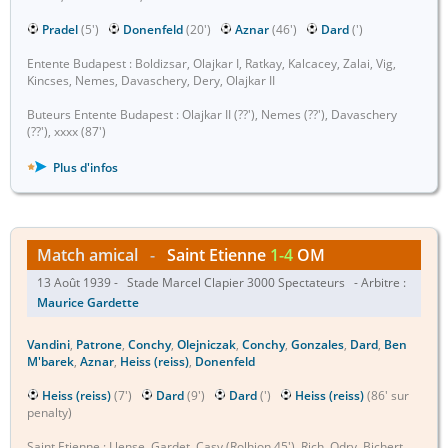
Pradel
(5')
Donenfeld
(20')
Aznar
(46')
Dard
(')
Entente Budapest : Boldizsar, Olajkar I, Ratkay, Kalcacey, Zalai, Vig,
Kincses, Nemes, Davaschery, Dery, Olajkar II
Buteurs Entente Budapest : Olajkar II (??'), Nemes (??'), Davaschery
(??'), xxxx (87')
Plus d'infos
Match amical
-
Saint Etienne
1-4
OM
13 Août 1939 - Stade Marcel Clapier 3000 Spectateurs - Arbitre :
Maurice Gardette
Vandini
,
Patrone
,
Conchy
,
Olejniczak
,
Conchy
,
Gonzales
,
Dard
,
Ben
M'barek
,
Aznar
,
Heiss (reiss)
,
Donenfeld
Heiss (reiss)
(7')
Dard
(9')
Dard
(')
Heiss (reiss)
(86' sur
penalty)
Saint Etienne : Llense, Gardet, Casy (Rolhion 45'), Rich, Odry, Bichert,