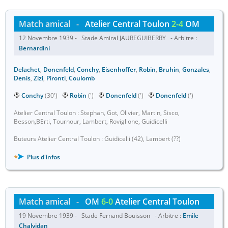
Match amical
-
Atelier Central Toulon
2-4
OM
12 Novembre 1939 - Stade Amiral JAUREGUIBERRY - Arbitre :
Bernardini
Delachet
,
Donenfeld
,
Conchy
,
Eisenhoffer
,
Robin
,
Bruhin
,
Gonzales
,
Denis
,
Zizi
,
Pironti
,
Coulomb
Conchy
(30')
Robin
(')
Donenfeld
(')
Donenfeld
(')
Atelier Central Toulon : Stephan, Got, Olivier, Martin, Sisco,
Besson,BErti, Tournour, Lambert, Roviglione, Guidicelli
Buteurs Atelier Central Toulon : Guidicelli (42), Lambert (??)
Plus d'infos
Match amical
-
OM
6-0
Atelier Central Toulon
19 Novembre 1939 - Stade Fernand Bouisson - Arbitre :
Emile
Chalvidan