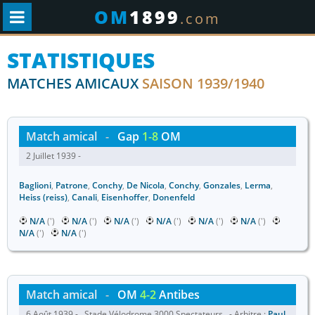
OM
1899
.com
STATISTIQUES
MATCHES AMICAUX
SAISON 1939/1940
Match amical
-
Gap
1-8
OM
2 Juillet 1939 -
Baglioni
,
Patrone
,
Conchy
,
De Nicola
,
Conchy
,
Gonzales
,
Lerma
,
Heiss (reiss)
,
Canali
,
Eisenhoffer
,
Donenfeld
N/A
(')
N/A
(')
N/A
(')
N/A
(')
N/A
(')
N/A
(')
N/A
(')
N/A
(')
Match amical
-
OM
4-2
Antibes
6 Août 1939 - Stade Vélodrome 3000 Spectateurs - Arbitre :
Paul