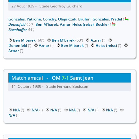
27 Août 1939 - Stade Geoffroy Guichard
Gonzales
,
Patrone
,
Conchy
,
Olejniczak
,
Bruhin
,
Gonzales
,
Pradel
(
Donenfeld
45')
,
Ben M'barek
,
Aznar
,
Heiss (reiss)
,
Bockler
(
Eisenhoffer
45')
Ben M'barek
(60')
Ben M'barek
(63')
Aznar
(')
Donenfeld
(')
Aznar
(')
Ben M'barek
(')
Heiss (reiss)
(')
Aznar
(')
Match amical
-
OM
7-1
Saint Jean
er
1
Octobre 1939 - Stade Fernand Bouisson
N/A
(')
N/A
(')
N/A
(')
N/A
(')
N/A
(')
N/A
(')
N/A
(')