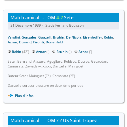
Match amical
-
OM
4-2
Sete
31 Décembre 1939 - Stade Fernand Bouisson
Vandini
,
Gonzales
,
Guazelli
,
Bruhin
,
De Nicola
,
Eisenhoffer
,
Robin
,
Aznar
,
Durand
,
Pironti
,
Donenfeld
Robin
(42')
Aznar
(')
Bruhin
(')
Aznar
(')
Sete : Bertrand, Alazard, Agugliaro, Robisco, Ducros, Gevaudan,
Camarata, Zawadsky, xxxxx, Danzelle, Mainguet
Buteur Sete : Mainguet (??'), Camarata (??')
Danzelle sort sur blessure en deuxième periode
Plus d'infos
Match amical
-
OM
?-?
US Saint Tropez