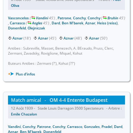
Oliva
Vasconcelos
(
Vandini
45')
,
Patrone
,
Conchy
,
Conchy
(
Bruhin
45')
,
Carrasco
(
Angles
45')
,
Dard
,
Ben M'barek
,
Aznar
,
Heiss (reiss)
,
Donenfeld
,
Olejniczak
Aznar
(18')
Aznar
(45')
Aznar
(48')
Aznar
(50')
Antibes : Subreville, Masset, Benezech, A. BEraudo, Pruss, Clerc,
Zermani, Zavadsky, Roviglione, Miquel, Kohut
Buteurs Antibes : Zermani (?'), Kohut (??')
Plus d'infos
Match amical
-
OM
4-4
Entente Budapest
12 Août 1939 - Stade Louis Darragon 3500 Spectateurs - Arbitre :
Emile Chazalon
Vandini
,
Conchy
,
Patrone
,
Conchy
,
Carrasco
,
Gonzales
,
Pradel
,
Dard
,
Aznar
,
Ben M'barek
,
Donenfeld