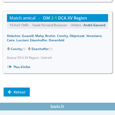
Match amical
-
OM
2-1
DCA XV Region
14 Avril 1940 - Stade Fernand Bouisson - Arbitre :
André Gascard
Delachet
,
Guazelli
,
Malvy
,
Bruhin
,
Conchy
,
Olejniczak
,
Veneziano
,
Caire
,
Luccioni
,
Eisenhoffer
,
Donenfeld
Conchy
(')
Eisenhoffer
(')
Buteur DCA XV Region : Saltrelli
Plus d'infos
Retour
bwin.fr