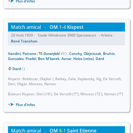
Plus d'infos
Match amical
-
OM
1-4
Kispest
20 Août 1939 - Stade Vélodrome 3000 Spectateurs - Arbitre :
René Tranchon
Vandini
,
Patrone
(
Donenfeld
45')
,
Conchy
,
Olejniczak
,
Bruhin
,
Gonzales
,
Pradel
,
Ben M'barek
,
Aznar
,
Heiss (reiss)
,
Dard
Dard
(')
Kispest : Boldiszar, Olajkar I, Ratkay, Zalai, Kajdansky, Vig, De Vercelli,
Deri, Oligar, Mincess, Nemes
Buteurs Kispest : Deri (16'), De Vercelli (??'), Mincess (72'), Nemes (??')
Plus d'infos
Match amical
-
OM
8-1
Saint Etienne