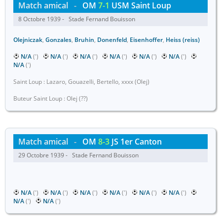
Match amical
-
OM
7-1
USM Saint Loup
8 Octobre 1939 - Stade Fernand Bouisson
Olejniczak
,
Gonzales
,
Bruhin
,
Donenfeld
,
Eisenhoffer
,
Heiss (reiss)
N/A
(')
N/A
(')
N/A
(')
N/A
(')
N/A
(')
N/A
(')
N/A
(')
Saint Loup : Lazaro, Gouazelli, Bertello, xxxx (Olej)
Buteur Saint Loup : Olej (??)
Match amical
-
OM
8-3
JS 1er Canton
29 Octobre 1939 - Stade Fernand Bouisson
N/A
(')
N/A
(')
N/A
(')
N/A
(')
N/A
(')
N/A
(')
N/A
(')
N/A
(')