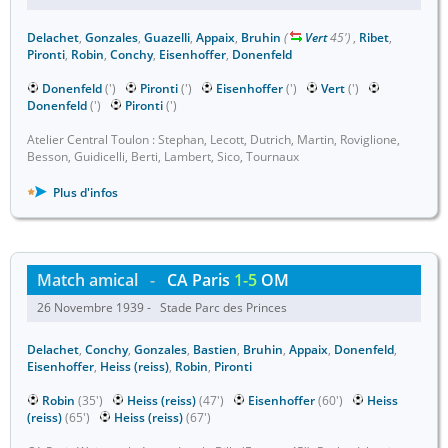
Delachet
,
Gonzales
,
Guazelli
,
Appaix
,
Bruhin
(
Vert
45')
,
Ribet
,
Pironti
,
Robin
,
Conchy
,
Eisenhoffer
,
Donenfeld
Donenfeld
(')
Pironti
(')
Eisenhoffer
(')
Vert
(')
Donenfeld
(')
Pironti
(')
Atelier Central Toulon : Stephan, Lecott, Dutrich, Martin, Roviglione,
Besson, Guidicelli, Berti, Lambert, Sico, Tournaux
Plus d'infos
Match amical
-
CA Paris
1-5
OM
26 Novembre 1939 - Stade Parc des Princes
Delachet
,
Conchy
,
Gonzales
,
Bastien
,
Bruhin
,
Appaix
,
Donenfeld
,
Eisenhoffer
,
Heiss (reiss)
,
Robin
,
Pironti
Robin
(35')
Heiss (reiss)
(47')
Eisenhoffer
(60')
Heiss
(reiss)
(65')
Heiss (reiss)
(67')