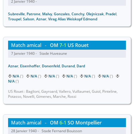
2 Janvier 1940 -
Subreville
,
Patrone
,
Malvy
,
Gonzales
,
Conchy
,
Olejniczak
,
Pradel
,
Troupel
,
Salson
,
Aznar
,
Virag Alias Weiskopf Edmond
Match amical
-
OM
7-1
US Rouet
7 Janvier 1940 - Stade Huveaune
Aznar
,
Eisenhoffer
,
Donenfeld
,
Durand
,
Dard
N/A
(')
N/A
(')
N/A
(')
N/A
(')
N/A
(')
N/A
(')
N/A
(')
US Rouet : Baglioni, Gayroard, Vallero, Vuillaumet, Guiol, Pinteline,
Potasso, Novelli, Gimenes, Marche, Rossi
Match amical
-
OM
6-1
SO Montpellier
28 Janvier 1940 - Stade Fernand Bouisson