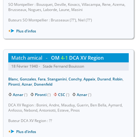
SO Montpellier : Bousquet, Deville, Kovacs, Villacampa, Rene, Azema,
Brusseaux, Nogues, Laborde, Laune, Masini
Buteurs SO Montpellier : Brusseaux (??'), Niel (??')
Plus d'infos
Match amical
-
OM
4-1
DCA XV Region
18 Février 1940 - Stade Fernand Bouisson
Blanc
,
Gonzales
,
Fara
,
Stanganini
,
Conchy
,
Appaix
,
Durand
,
Robin
,
Pironti
,
Aznar
,
Donenfeld
Aznar
(')
Pironti
(')
CSC
(')
Aznar
(')
DCA XV Region : Bonini, Andre, Mauduy, Guerin, Ben Bella, Aymard,
Anfosso, Nebond, Antoniotti, Esteve, Pinos
Buteur DCA XV Region : ??
Plus d'infos