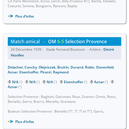
CA Paris Weinstock, Arcos, Lerch, Billy (Frutoso 45'), Roche, Ickowitz,
Coeuret, Serena, Bongiorni, Ranzoni, Raphy
Plus d'infos
Match amical
-
OM
6-5
Selection Provence
24 Décembre 1939 - Stade Fernand Bouisson - Arbitre :
Désiré
Vezolles
Delachet
,
Conchy
,
Olejniczak
,
Bruhin
,
Durand
,
Robin
,
Donenfeld
,
Aznar
,
Eisenhoffer
,
Pironti
,
Raymond
N/A
(')
N/A
(')
N/A
(')
Eisenhoffer
(')
Aznar
(')
Aznar
(')
Selection Provence : Baglioni, Gaironan, Roux, Granon, Ormis, Rossi,
Bertello, Garro, Brerro, Menella, Grantano
Buteurs Selection Provence : Bertello (??', ??, ?? et ??'), Garro,
Plus d'infos