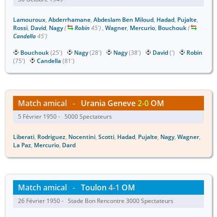
Lamouroux
,
Abderrhamane
,
Abdeslam Ben Miloud
,
Hadad
,
Pujalte
,
Rossi
,
David
,
Nagy
(
Robin
45')
,
Wagner
,
Mercurio
,
Bouchouk
(
Candella
45')
Bouchouk
(25')
Nagy
(28')
Nagy
(38')
David
(')
Robin
(75')
Candella
(81')
Match amical
-
Urania Geneve
2-0
OM
5 Février 1950 - 5000 Spectateurs
Liberati
,
Rodriguez
,
Nocentini
,
Scotti
,
Hadad
,
Pujalte
,
Nagy
,
Wagner
,
La Paz
,
Mercurio
,
Dard
Match amical
-
Toulon
4-1
OM
26 Février 1950 - Stade Bon Rencontre 3000 Spectateurs