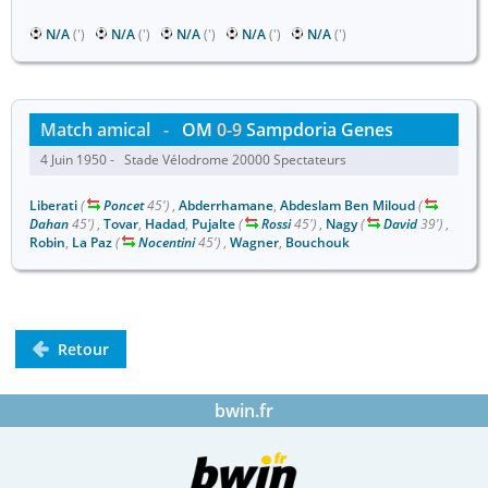
N/A
(')
N/A
(')
N/A
(')
N/A
(')
N/A
(')
Match amical
-
OM
0-9
Sampdoria Genes
4 Juin 1950 - Stade Vélodrome 20000 Spectateurs
Liberati
(
Poncet
45')
,
Abderrhamane
,
Abdeslam Ben Miloud
(
Dahan
45')
,
Tovar
,
Hadad
,
Pujalte
(
Rossi
45')
,
Nagy
(
David
39')
,
Robin
,
La Paz
(
Nocentini
45')
,
Wagner
,
Bouchouk
Retour
bwin.fr