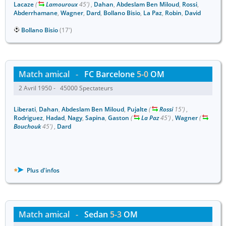
Lacaze
(
Lamouroux
45')
,
Dahan
,
Abdeslam Ben Miloud
,
Rossi
,
Abderrhamane
,
Wagner
,
Dard
,
Bollano Bisio
,
La Paz
,
Robin
,
David
Bollano Bisio
(17')
Match amical
-
FC Barcelone
5-0
OM
2 Avril 1950 - 45000 Spectateurs
Liberati
,
Dahan
,
Abdeslam Ben Miloud
,
Pujalte
(
Rossi
15')
,
Rodriguez
,
Hadad
,
Nagy
,
Sapina
,
Gaston
(
La Paz
45')
,
Wagner
(
Bouchouk
45')
,
Dard
Plus d'infos
Match amical
-
Sedan
5-3
OM