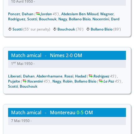
10 Avril 1950 -
Poncet
,
Dahan
(
Jordan
45')
,
Abdeslam Ben Miloud
,
Wagner
,
Rodriguez
,
Scotti
,
Bouchouk
,
Nagy
,
Bollano Bisio
,
Nocentini
,
Dard
Scotti
(55' sur penalty)
Bouchouk
(76')
Bollano Bisio
(89')
Match amical
-
Nimes
2-0
OM
er
1
Mai 1950 -
Liberati
,
Dahan
,
Abderrhamane
,
Rossi
,
Hadad
(
Rodriguez
45')
,
Pujalte
(
Nocentini
45')
,
Nagy
,
Robin
,
Bollano Bisio
(
La Paz
45')
,
Scotti
,
Bouchouk
Match amical
-
Montereau
0-5
OM
7 Mai 1950 -