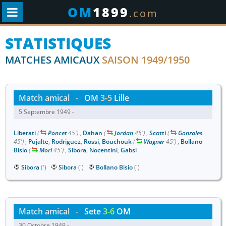
OM
1899
.com
STATISTIQUES
MATCHES AMICAUX
SAISON 1949/1950
Match amical
-
OM
3-5
Lille
5 Septembre 1949 -
Liberati
(
Poncet
45')
,
Dahan
(
Jordan
45')
,
Scotti
(
Gonzales
45')
,
Pujalte
,
Rodriguez
,
Rossi
,
Bouchouk
(
Wagner
45')
,
Bollano
Bisio
(
Mori
45')
,
Sibora
,
Nocentini
,
Gabsi
Sibora
(')
Sibora
(')
Bollano Bisio
(')
Match amical
-
Sete
3-6
OM
30 Octobre 1949 -