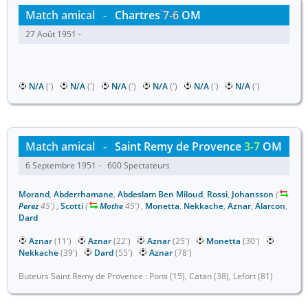
Match amical
-
Chartres
7-6
OM
27 Août 1951 -
N/A
(')
N/A
(')
N/A
(')
N/A
(')
N/A
(')
N/A
(')
Match amical
-
Saint Remy de Provence
3-7
OM
6 Septembre 1951 - 600 Spectateurs
Morand
,
Abderrhamane
,
Abdeslam Ben Miloud
,
Rossi
,
Johansson
(
Perez
45')
,
Scotti
(
Mothe
45')
,
Monetta
,
Nekkache
,
Aznar
,
Alarcon
,
Dard
Aznar
(11')
Aznar
(22')
Aznar
(25')
Monetta
(30')
Nekkache
(39')
Dard
(55')
Aznar
(78')
Buteurs Saint Remy de Provence : Pons (15), Catan (38), Lefort (81)