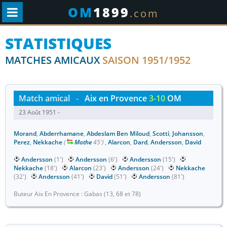
OM
1899
.com
STATISTIQUES
MATCHES AMICAUX
SAISON 1951/1952
Match amical
-
Aix en Provence
3-10
OM
23 Août 1951 -
Morand
,
Abderrhamane
,
Abdeslam Ben Miloud
,
Scotti
,
Johansson
,
Perez
,
Nekkache
(
Mothe
45')
,
Alarcon
,
Dard
,
Andersson
,
David
Andersson
(1')
Andersson
(6')
Andersson
(15')
Nekkache
(18')
Alarcon
(23')
Andersson
(24')
Nekkache
(32')
Andersson
(41')
David
(51')
Andersson
(81')
Buteur Aix En Provence : Gabas (13, 68 et 78)