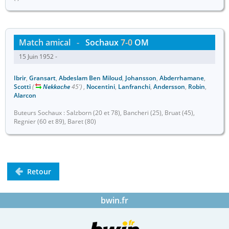
Match amical
-
Sochaux
7-0
OM
15 Juin 1952 -
Ibrir
,
Gransart
,
Abdeslam Ben Miloud
,
Johansson
,
Abderrhamane
,
Scotti
(
Nekkache
45')
,
Nocentini
,
Lanfranchi
,
Andersson
,
Robin
,
Alarcon
Buteurs Sochaux : Salzborn (20 et 78), Bancheri (25), Bruat (45),
Regnier (60 et 89), Baret (80)
Retour
bwin.fr