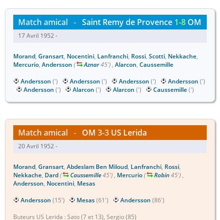
Match amical
-
Saint Remy de Provence
1-8
OM
17 Avril 1952 -
Morand
,
Gransart
,
Nocentini
,
Lanfranchi
,
Rossi
,
Scotti
,
Nekkache
,
Mercurio
,
Andersson
(
Aznar
45')
,
Alarcon
,
Caussemille
Andersson
(')
Andersson
(')
Andersson
(')
Andersson
(')
Andersson
(')
Alarcon
(')
Alarcon
(')
Caussemille
(')
Match amical
-
OM
3-3
US Lerida
20 Avril 1952 -
Morand
,
Gransart
,
Abdeslam Ben Miloud
,
Lanfranchi
,
Rossi
,
Nekkache
,
Dard
(
Caussemille
45')
,
Mercurio
(
Robin
45')
,
Andersson
,
Nocentini
,
Mesas
Andersson
(15')
Mesas
(61')
Andersson
(86')
Buteurs US Lerida : Sato (7 et 13), Sergio (85)