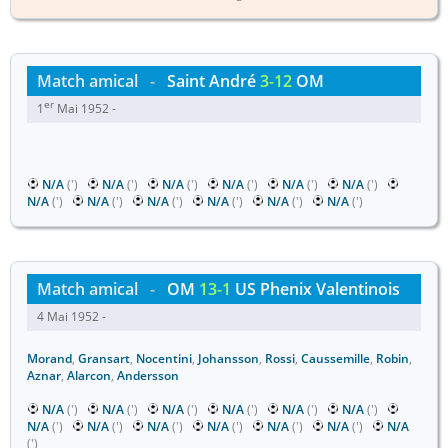
Match amical
-
Saint André
3-12
OM
er
1
Mai 1952 -
N/A
(')
N/A
(')
N/A
(')
N/A
(')
N/A
(')
N/A
(')
N/A
(')
N/A
(')
N/A
(')
N/A
(')
N/A
(')
N/A
(')
Match amical
-
OM
13-1
US Phenix Valentinois
4 Mai 1952 -
Morand
,
Gransart
,
Nocentini
,
Johansson
,
Rossi
,
Caussemille
,
Robin
,
Aznar
,
Alarcon
,
Andersson
N/A
(')
N/A
(')
N/A
(')
N/A
(')
N/A
(')
N/A
(')
N/A
(')
N/A
(')
N/A
(')
N/A
(')
N/A
(')
N/A
(')
N/A
(')