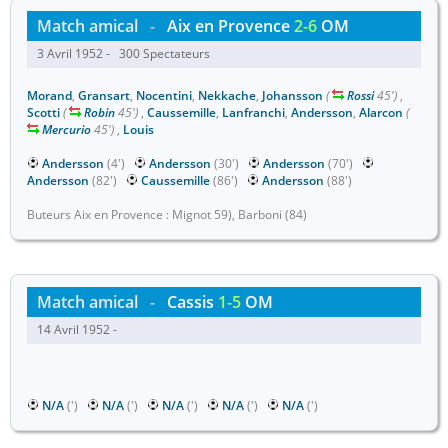
Match amical
-
Aix en Provence
2-6
OM
3 Avril 1952 - 300 Spectateurs
Morand
,
Gransart
,
Nocentini
,
Nekkache
,
Johansson
(
Rossi
45')
,
Scotti
(
Robin
45')
,
Caussemille
,
Lanfranchi
,
Andersson
,
Alarcon
(
Mercurio
45')
,
Louis
Andersson
(4')
Andersson
(30')
Andersson
(70')
Andersson
(82')
Caussemille
(86')
Andersson
(88')
Buteurs Aix en Provence : Mignot 59), Barboni (84)
Match amical
-
Cassis
1-5
OM
14 Avril 1952 -
N/A
(')
N/A
(')
N/A
(')
N/A
(')
N/A
(')