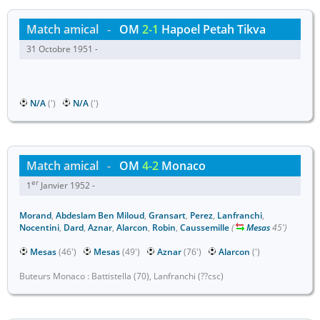
Match amical
-
OM
2-1
Hapoel Petah Tikva
31 Octobre 1951 -
N/A
(')
N/A
(')
Match amical
-
OM
4-2
Monaco
er
1
Janvier 1952 -
Morand
,
Abdeslam Ben Miloud
,
Gransart
,
Perez
,
Lanfranchi
,
Nocentini
,
Dard
,
Aznar
,
Alarcon
,
Robin
,
Caussemille
(
Mesas
45')
Mesas
(46')
Mesas
(49')
Aznar
(76')
Alarcon
(')
Buteurs Monaco : Battistella (70), Lanfranchi (??csc)