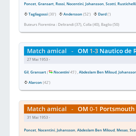
Poncet
,
Gransart
,
Rossi
,
Nocentini
,
Johansson
,
Scotti
,
Rustichelli
Tagliagossi
(30')
Andersson
(52')
Dard
(')
Buteurs Fiorentina : Deltrandi (37), Colla (40), Baglio (50)
Match amical
-
OM
1-3
Nautico de R
27 Mai 1953 -
Gil
,
Gransart
(
Nocentini
45')
,
Abdeslam Ben Miloud
,
Johansso
Alarcon
(42')
Match amical
-
OM
0-1
Portsmouth
31 Mai 1953 -
Poncet
,
Nocentini
,
Johansson
,
Abdeslam Ben Miloud
,
Mesas
,
Sco