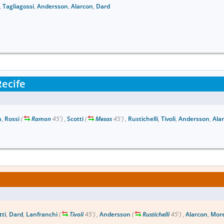
,
Tagliagossi
,
Andersson
,
Alarcon
,
Dard
ecife
n
,
Rossi
(
Ramon
45')
,
Scotti
(
Mesas
45')
,
Rustichelli
,
Tivoli
,
Andersson
,
Ala
tti
,
Dard
,
Lanfranchi
(
Tivoli
45')
,
Andersson
(
Rustichelli
45')
,
Alarcon
,
More