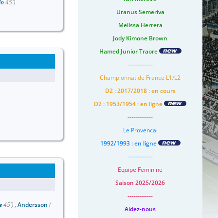
in
45')
Uranus Semeriva
Melissa Herrera
Jody Kimone Brown
Hamed Junior Traore
-------------
Championnat de France L1/L2
D2 : 2017/2018 : en cours
D2 : 1953/1954 : en ligne
-------------
Le Provencal
1992/1993 : en ligne
-------------
Equipe Feminine
Saison 2025/2026
-------------
e
45')
,
Andersson
(
Aidez-nous