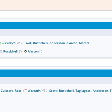
(
Poleschi
45')
,
Tivoli
,
Rustichelli
,
Andersson
,
Alarcon
,
Moreel
Rustichelli
(')
Alarcon
(')
,
Cuissard
,
Rossi
(
Nocentini
45')
,
Scotti
,
Rustichelli
,
Tagliagossi
,
Andersson
,
T