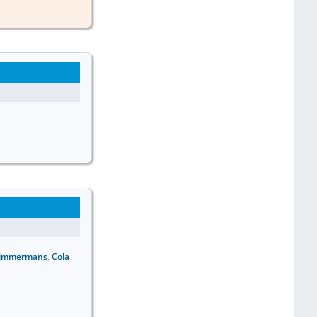
immermans
,
Cola