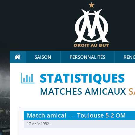
SAISON
PERSONNALITÉS
REN
STATISTIQUES
MATCHES AMICAUX
S
Match amical
-
Toulouse
5-2
OM
17 Août 1952 -