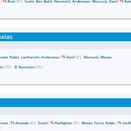
n
(
Rossi
45')
,
Scotti
,
Ben Bakir
,
Nocentini
,
Andersson
,
Mercurio
,
Dard
(
Rob
xias
cotti
,
Robin
,
Lanfranchi
,
Andersson
(
Dard
32')
,
Mercurio
,
Mesas
in
(70')
Nocentini
(79')
nsson
(
Amando
45')
,
Scotti
(
Pachighian
45')
,
Mesas
,
Forno
,
Robin
(
Cecill
)