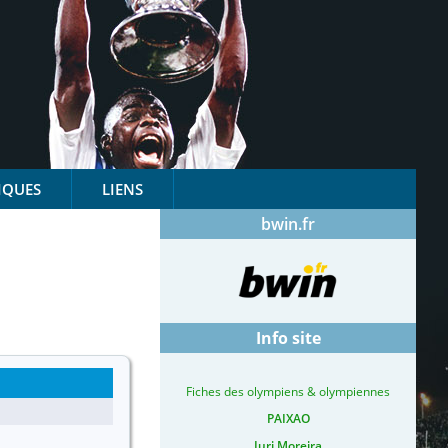
IQUES
LIENS
bwin.fr
Info site
Fiches des olympiens & olympiennes
PAIXAO
Iuri Moreira