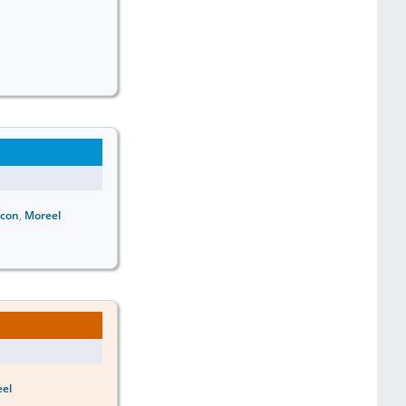
rcon
,
Moreel
el