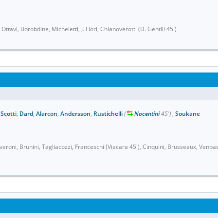
Ottavi, Borobdine, Micheletti, J. Fiori, Chianoverotti (D. Gentili 45')
,
Scotti
,
Dard
,
Alarcon
,
Andersson
,
Rustichelli
(
Nocentini
45')
,
Soukane
 Severoni, Brunini, Tagliacozzi, Franceschi (Viacara 45'), Cinquini, Brusseaux, Venbas