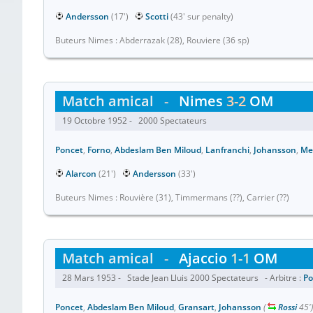
Andersson
(17')
Scotti
(43' sur penalty)
Buteurs Nimes : Abderrazak (28), Rouviere (36 sp)
Match amical
-
Nimes
3-2
OM
19 Octobre 1952 - 2000 Spectateurs
Poncet
,
Forno
,
Abdeslam Ben Miloud
,
Lanfranchi
,
Johansson
,
Me
Alarcon
(21')
Andersson
(33')
Buteurs Nimes : Rouvière (31), Timmermans (??), Carrier (??)
Match amical
-
Ajaccio
1-1
OM
28 Mars 1953 - Stade Jean Lluis 2000 Spectateurs - Arbitre :
Po
Poncet
,
Abdeslam Ben Miloud
,
Gransart
,
Johansson
(
Rossi
45'