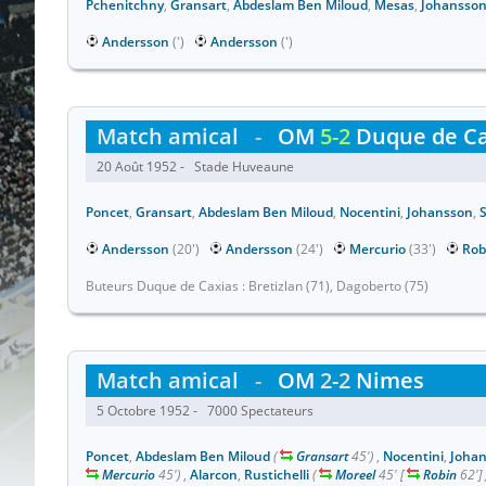
Pchenitchny
,
Gransart
,
Abdeslam Ben Miloud
,
Mesas
,
Johansso
Andersson
(')
Andersson
(')
Match amical
-
OM
5-2
Duque de Ca
20 Août 1952 - Stade Huveaune
Poncet
,
Gransart
,
Abdeslam Ben Miloud
,
Nocentini
,
Johansson
,
S
Andersson
(20')
Andersson
(24')
Mercurio
(33')
Rob
Buteurs Duque de Caxias : Bretizlan (71), Dagoberto (75)
Match amical
-
OM
2-2
Nimes
5 Octobre 1952 - 7000 Spectateurs
Poncet
,
Abdeslam Ben Miloud
(
Gransart
45')
,
Nocentini
,
Joha
Mercurio
45')
,
Alarcon
,
Rustichelli
(
Moreel
45'
[
Robin
62']