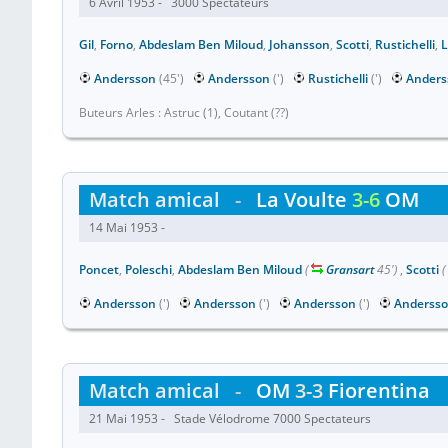
6 Avril 1953 - 3000 Spectateurs
Gil
,
Forno
,
Abdeslam Ben Miloud
,
Johansson
,
Scotti
,
Rustichelli
,
L
Andersson
(45')
Andersson
(')
Rustichelli
(')
Anders
Buteurs Arles : Astruc (1), Coutant (??)
Match amical
-
La Voulte
3-6
OM
14 Mai 1953 -
Poncet
,
Poleschi
,
Abdeslam Ben Miloud
(
Gransart
45')
,
Scotti
(
Andersson
(')
Andersson
(')
Andersson
(')
Anderss
Match amical
-
OM
3-3
Fiorentina
21 Mai 1953 - Stade Vélodrome 7000 Spectateurs