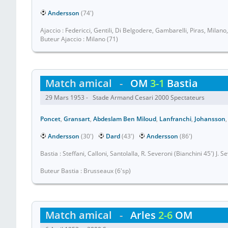
Andersson
(74')
Ajaccio : Federicci, Gentili, Di Belgodere, Gambarelli, Piras, Milano, 
Buteur Ajaccio : Milano (71)
Match amical
-
OM
3-1
Bastia
29 Mars 1953 - Stade Armand Cesari 2000 Spectateurs
Poncet
,
Gransart
,
Abdeslam Ben Miloud
,
Lanfranchi
,
Johansson
Andersson
(30')
Dard
(43')
Andersson
(86')
Bastia : Steffani, Calloni, Santolalla, R. Severoni (Bianchini 45') J.
Buteur Bastia : Brusseaux (6'sp)
Match amical
-
Arles
2-6
OM