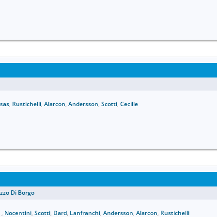
sas
,
Rustichelli
,
Alarcon
,
Andersson
,
Scotti
,
Cecille
zzo Di Borgo
)
,
Nocentini
,
Scotti
,
Dard
,
Lanfranchi
,
Andersson
,
Alarcon
,
Rustichelli