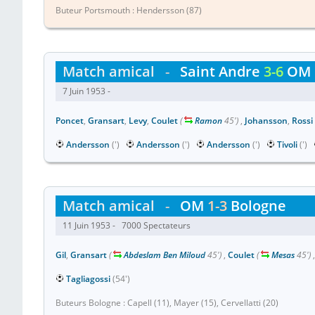
Buteur Portsmouth : Hendersson (87)
Match amical
-
Saint Andre
3-6
OM
7 Juin 1953 -
Poncet
,
Gransart
,
Levy
,
Coulet
(
Ramon
45')
,
Johansson
,
Rossi
Andersson
(')
Andersson
(')
Andersson
(')
Tivoli
(')
Match amical
-
OM
1-3
Bologne
11 Juin 1953 - 7000 Spectateurs
Gil
,
Gransart
(
Abdeslam Ben Miloud
45')
,
Coulet
(
Mesas
45')
Tagliagossi
(54')
Buteurs Bologne : Capell (11), Mayer (15), Cervellatti (20)