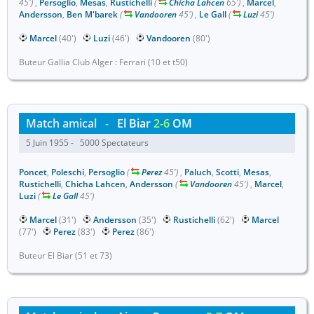
45')
,
Persoglio
,
Mesas
,
Rustichelli
(
Chicha Lahcen
65')
,
Marcel
,
Andersson
,
Ben M'barek
(
Vandooren
45')
,
Le Gall
(
Luzi
45')
Marcel
(40')
Luzi
(46')
Vandooren
(80')
Buteur Gallia Club Alger : Ferrari (10 et t50)
Match amical
-
El Biar
2-6
OM
5 Juin 1955 - 5000 Spectateurs
Poncet
,
Poleschi
,
Persoglio
(
Perez
45')
,
Paluch
,
Scotti
,
Mesas
,
Rustichelli
,
Chicha Lahcen
,
Andersson
(
Vandooren
45')
,
Marcel
,
Luzi
(
Le Gall
45')
Marcel
(31')
Andersson
(35')
Rustichelli
(62')
Marcel
(77')
Perez
(83')
Perez
(86')
Buteur El Biar (51 et 73)