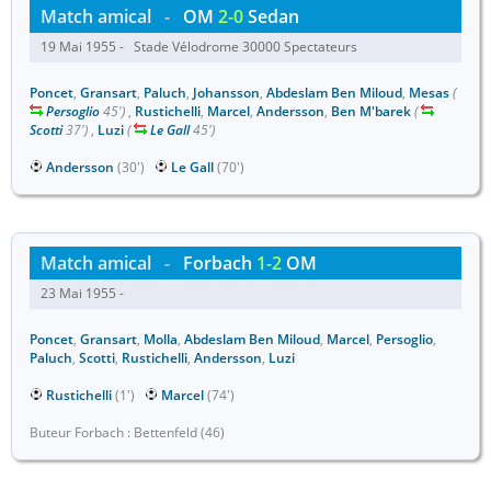
Match amical
-
OM
2-0
Sedan
19 Mai 1955 - Stade Vélodrome 30000 Spectateurs
Poncet
,
Gransart
,
Paluch
,
Johansson
,
Abdeslam Ben Miloud
,
Mesas
(
Persoglio
45')
,
Rustichelli
,
Marcel
,
Andersson
,
Ben M'barek
(
Scotti
37')
,
Luzi
(
Le Gall
45')
Andersson
(30')
Le Gall
(70')
Match amical
-
Forbach
1-2
OM
23 Mai 1955 -
Poncet
,
Gransart
,
Molla
,
Abdeslam Ben Miloud
,
Marcel
,
Persoglio
,
Paluch
,
Scotti
,
Rustichelli
,
Andersson
,
Luzi
Rustichelli
(1')
Marcel
(74')
Buteur Forbach : Bettenfeld (46)