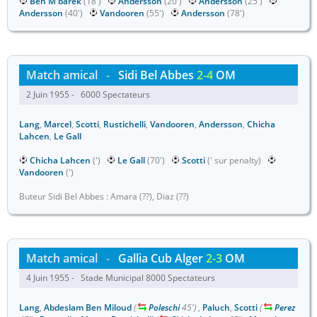
Ben M'barek
(18')
Andersson
(20')
Andersson
(25')
Andersson
(40')
Vandooren
(55')
Andersson
(78')
Match amical
-
Sidi Bel Abbes
2-4
OM
2 Juin 1955 - 6000 Spectateurs
Lang
,
Marcel
,
Scotti
,
Rustichelli
,
Vandooren
,
Andersson
,
Chicha
Lahcen
,
Le Gall
Chicha Lahcen
(')
Le Gall
(70')
Scotti
(' sur penalty)
Vandooren
(')
Buteur Sidi Bel Abbes : Amara (??), Diaz (??)
Match amical
-
Gallia Cub Alger
2-3
OM
4 Juin 1955 - Stade Municipal 8000 Spectateurs
Lang
,
Abdeslam Ben Miloud
(
Poleschi
45')
,
Paluch
,
Scotti
(
Perez