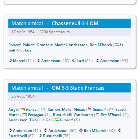
Match amical
-
Chasseneuil
0-4
OM
17 Août 1954 - 2700 Spectateurs
Poncet
,
Paluch
,
Gransart
,
Marcel
,
Andersson
,
Ben M'barek
(
Le
Gall
45')
,
Luzi
Marcel
(12')
Andersson
(18')
Luzi
(63')
Andersson
(89')
Match amical
-
OM
5-5
Stade Francais
25 Août 1954 -
Angel
(
Poncet
45')
,
Ramon
,
Molla
,
Mesas
(
Guidoni
70')
,
Scotti
,
Marcel
(
Persoglio
45')
,
Rustichelli
,
Vandooren
(
Ben M'barek
45')
,
Andersson
,
Tivoli
,
Le Gall
(
Durand
45')
Andersson
(11')
Andersson
(36')
Ben M'barek
(63')
Rustichelli
(67')
Rustichelli
(78')