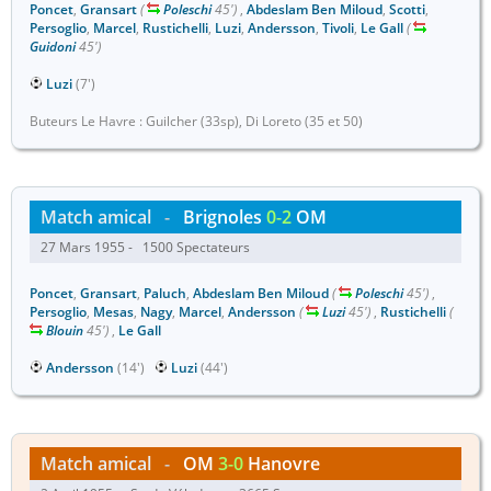
Poncet
,
Gransart
(
Poleschi
45')
,
Abdeslam Ben Miloud
,
Scotti
,
Persoglio
,
Marcel
,
Rustichelli
,
Luzi
,
Andersson
,
Tivoli
,
Le Gall
(
Guidoni
45')
Luzi
(7')
Buteurs Le Havre : Guilcher (33sp), Di Loreto (35 et 50)
Match amical
-
Brignoles
0-2
OM
27 Mars 1955 - 1500 Spectateurs
Poncet
,
Gransart
,
Paluch
,
Abdeslam Ben Miloud
(
Poleschi
45')
,
Persoglio
,
Mesas
,
Nagy
,
Marcel
,
Andersson
(
Luzi
45')
,
Rustichelli
(
Blouin
45')
,
Le Gall
Andersson
(14')
Luzi
(44')
Match amical
-
OM
3-0
Hanovre