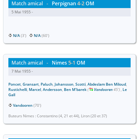
Match amical
-
Perpignan
4-2
OM
5 Mai 1955 -
N/A
(3')
N/A
(60')
Match amical
-
Nimes
5-1
OM
7 Mai 1955 -
Poncet
,
Gransart
,
Paluch
,
Johansson
,
Scotti
,
Abdeslam Ben Miloud
,
Rustichelli
,
Marcel
,
Andersson
,
Ben M'barek
(
Vandooren
45')
,
Le
Gall
Vandooren
(70')
Buteurs Nimes : Constantino (4, 21 et 44), Liron (20 et 37)