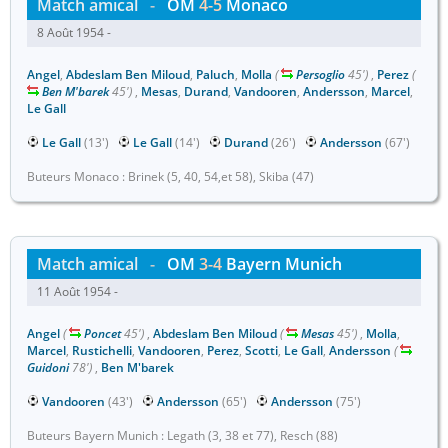
Match amical
-
OM
4-5
Monaco
8 Août 1954 -
Angel
,
Abdeslam Ben Miloud
,
Paluch
,
Molla
(
Persoglio
45')
,
Perez
(
Ben M'barek
45')
,
Mesas
,
Durand
,
Vandooren
,
Andersson
,
Marcel
,
Le Gall
Le Gall
(13')
Le Gall
(14')
Durand
(26')
Andersson
(67')
Buteurs Monaco : Brinek (5, 40, 54,et 58), Skiba (47)
Match amical
-
OM
3-4
Bayern Munich
11 Août 1954 -
Angel
(
Poncet
45')
,
Abdeslam Ben Miloud
(
Mesas
45')
,
Molla
,
Marcel
,
Rustichelli
,
Vandooren
,
Perez
,
Scotti
,
Le Gall
,
Andersson
(
Guidoni
78')
,
Ben M'barek
Vandooren
(43')
Andersson
(65')
Andersson
(75')
Buteurs Bayern Munich : Legath (3, 38 et 77), Resch (88)