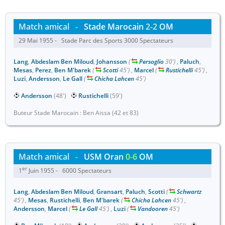
Match amical
-
Stade Marocain
2-2
OM
29 Mai 1955 - Stade Parc des Sports 3000 Spectateurs
Lang
,
Abdeslam Ben Miloud
,
Johansson
(
Persoglio
30')
,
Paluch
,
Mesas
,
Perez
,
Ben M'barek
(
Scotti
45')
,
Marcel
(
Rustichelli
45')
,
Luzi
,
Andersson
,
Le Gall
(
Chicha Lahcen
45')
Andersson
(48')
Rustichelli
(59')
Buteur Stade Marocain : Ben Aissa (42 et 83)
Match amical
-
USM Oran
0-6
OM
er
1
Juin 1955 - 6000 Spectateurs
Lang
,
Abdeslam Ben Miloud
,
Gransart
,
Paluch
,
Scotti
(
Schwartz
45')
,
Mesas
,
Rustichelli
,
Ben M'barek
(
Chicha Lahcen
45')
,
Andersson
,
Marcel
(
Le Gall
45')
,
Luzi
(
Vandooren
45')