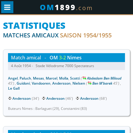
OM
1899
.com
STATISTIQUES
MATCHES AMICAUX
SAISON 1954/1955
Match amical
-
OM
3-2
Nimes
4 Août 1954 - Stade Vélodrome 7000 Spectateurs
Angel
,
Paluch
,
Mesas
,
Marcel
,
Molla
,
Scotti
(
Abdeslam Ben Miloud
45')
,
Guidoni
,
Vandooren
,
Andersson
,
Nielsen
(
Ben M'barek
45')
,
Le Gall
Andersson
(34')
Andersson
(46')
Andersson
(68')
Buteurs Nimes : Barlaguet (29), Constantini (83)