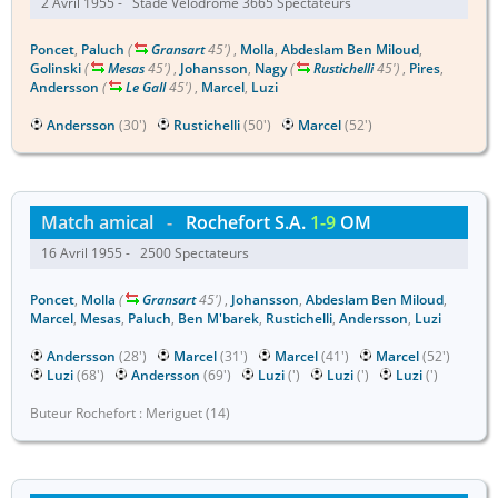
2 Avril 1955 - Stade Vélodrome 3665 Spectateurs
Poncet
,
Paluch
(
Gransart
45')
,
Molla
,
Abdeslam Ben Miloud
,
Golinski
(
Mesas
45')
,
Johansson
,
Nagy
(
Rustichelli
45')
,
Pires
,
Andersson
(
Le Gall
45')
,
Marcel
,
Luzi
Andersson
(30')
Rustichelli
(50')
Marcel
(52')
Match amical
-
Rochefort S.A.
1-9
OM
16 Avril 1955 - 2500 Spectateurs
Poncet
,
Molla
(
Gransart
45')
,
Johansson
,
Abdeslam Ben Miloud
,
Marcel
,
Mesas
,
Paluch
,
Ben M'barek
,
Rustichelli
,
Andersson
,
Luzi
Andersson
(28')
Marcel
(31')
Marcel
(41')
Marcel
(52')
Luzi
(68')
Andersson
(69')
Luzi
(')
Luzi
(')
Luzi
(')
Buteur Rochefort : Meriguet (14)