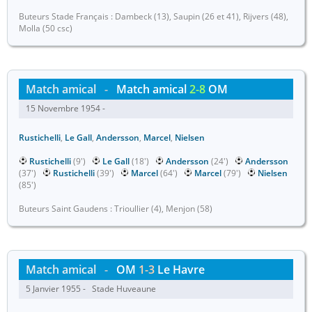
Buteurs Stade Français : Dambeck (13), Saupin (26 et 41), Rijvers (48),
Molla (50 csc)
Match amical
-
Match amical
2-8
OM
15 Novembre 1954 -
Rustichelli
,
Le Gall
,
Andersson
,
Marcel
,
Nielsen
Rustichelli
(9')
Le Gall
(18')
Andersson
(24')
Andersson
(37')
Rustichelli
(39')
Marcel
(64')
Marcel
(79')
Nielsen
(85')
Buteurs Saint Gaudens : Trioullier (4), Menjon (58)
Match amical
-
OM
1-3
Le Havre
5 Janvier 1955 - Stade Huveaune