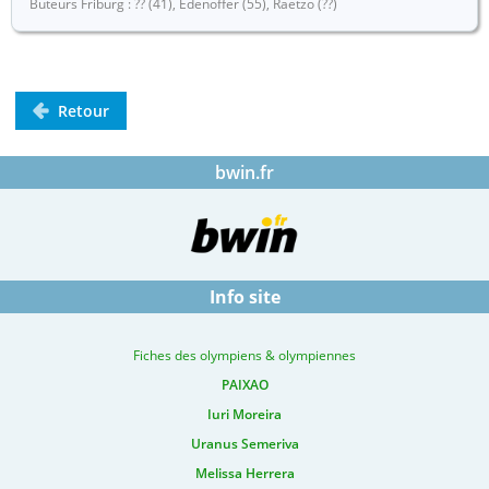
Buteurs Friburg : ?? (41), Edenoffer (55), Raetzo (??)
Retour
bwin.fr
Info site
Fiches des olympiens & olympiennes
PAIXAO
Iuri Moreira
Uranus Semeriva
Melissa Herrera