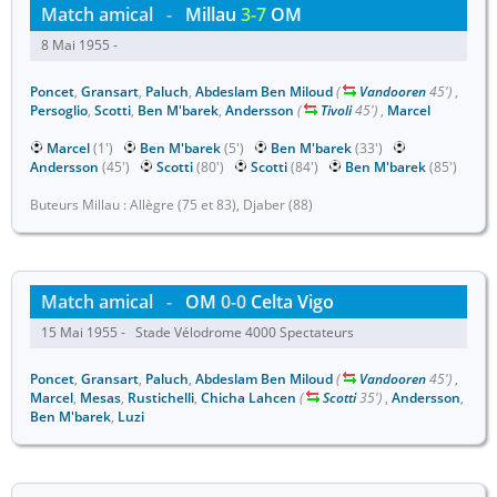
Match amical
-
Millau
3-7
OM
8 Mai 1955 -
Poncet
,
Gransart
,
Paluch
,
Abdeslam Ben Miloud
(
Vandooren
45')
,
Persoglio
,
Scotti
,
Ben M'barek
,
Andersson
(
Tivoli
45')
,
Marcel
Marcel
(1')
Ben M'barek
(5')
Ben M'barek
(33')
Andersson
(45')
Scotti
(80')
Scotti
(84')
Ben M'barek
(85')
Buteurs Millau : Allègre (75 et 83), Djaber (88)
Match amical
-
OM
0-0
Celta Vigo
15 Mai 1955 - Stade Vélodrome 4000 Spectateurs
Poncet
,
Gransart
,
Paluch
,
Abdeslam Ben Miloud
(
Vandooren
45')
,
Marcel
,
Mesas
,
Rustichelli
,
Chicha Lahcen
(
Scotti
35')
,
Andersson
,
Ben M'barek
,
Luzi