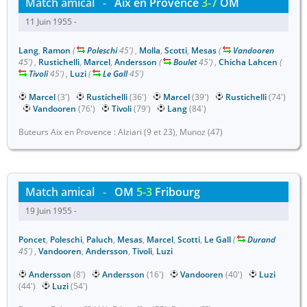
Match amical
-
Aix en Provence
3-7
OM
11 Juin 1955 -
Lang
,
Ramon
(
Poleschi
45')
,
Molla
,
Scotti
,
Mesas
(
Vandooren
45')
,
Rustichelli
,
Marcel
,
Andersson
(
Boulet
45')
,
Chicha Lahcen
(
Tivoli
45')
,
Luzi
(
Le Gall
45')
Marcel
(3')
Rustichelli
(36')
Marcel
(39')
Rustichelli
(74')
Vandooren
(76')
Tivoli
(79')
Lang
(84')
Buteurs Aix en Provence : Alziari (9 et 23), Munoz (47)
Match amical
-
OM
5-3
Fribourg
19 Juin 1955 -
Poncet
,
Poleschi
,
Paluch
,
Mesas
,
Marcel
,
Scotti
,
Le Gall
(
Durand
45')
,
Vandooren
,
Andersson
,
Tivoli
,
Luzi
Andersson
(8')
Andersson
(16')
Vandooren
(40')
Luzi
(44')
Luzi
(54')