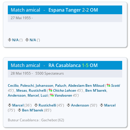
Match amical
-
Espana Tanger
2-2
OM
27 Mai 1955 -
N/A
(')
N/A
(')
Match amical
-
RA Casablanca
1-5
OM
28 Mai 1955 - 5500 Spectateurs
Cecilio
,
Poleschi
,
Johansson
,
Paluch
,
Abdeslam Ben Miloud
(
Scotti
45')
,
Mesas
,
Rustichelli
(
Chicha Lahcen
45')
,
Ben M'barek
,
Andersson
,
Marcel
,
Luzi
(
Vandooren
45')
Marcel
(36')
Rustichelli
(45')
Andersson
(50')
Marcel
(75')
Ben M'barek
(85')
Buteur Casablanca : Gachebot (62)