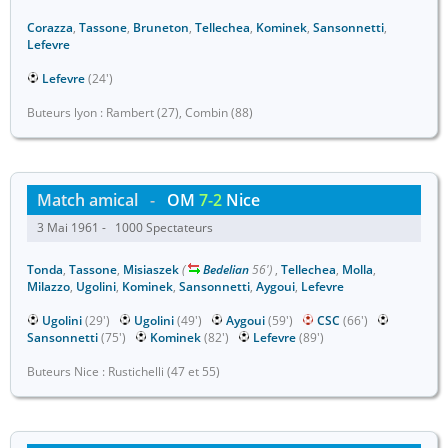
Corazza
,
Tassone
,
Bruneton
,
Tellechea
,
Kominek
,
Sansonnetti
,
Lefevre
Lefevre
(24')
Buteurs lyon : Rambert (27), Combin (88)
Match amical
-
OM
7-2
Nice
3 Mai 1961 - 1000 Spectateurs
Tonda
,
Tassone
,
Misiaszek
(
Bedelian
56')
,
Tellechea
,
Molla
,
Milazzo
,
Ugolini
,
Kominek
,
Sansonnetti
,
Aygoui
,
Lefevre
Ugolini
(29')
Ugolini
(49')
Aygoui
(59')
CSC
(66')
Sansonnetti
(75')
Kominek
(82')
Lefevre
(89')
Buteurs Nice : Rustichelli (47 et 55)