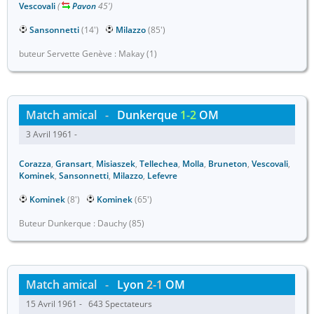
Vescovali
(
Pavon
45')
Sansonnetti
(14')
Milazzo
(85')
buteur Servette Genève : Makay (1)
Match amical
-
Dunkerque
1-2
OM
3 Avril 1961 -
Corazza
,
Gransart
,
Misiaszek
,
Tellechea
,
Molla
,
Bruneton
,
Vescovali
,
Kominek
,
Sansonnetti
,
Milazzo
,
Lefevre
Kominek
(8')
Kominek
(65')
Buteur Dunkerque : Dauchy (85)
Match amical
-
Lyon
2-1
OM
15 Avril 1961 - 643 Spectateurs