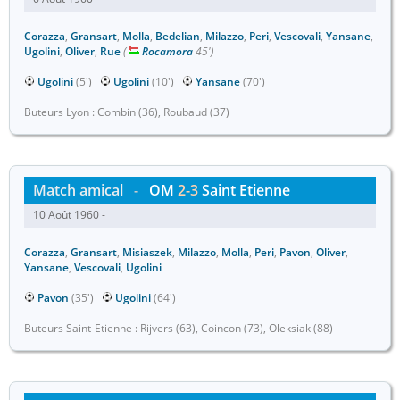
Corazza
,
Gransart
,
Molla
,
Bedelian
,
Milazzo
,
Peri
,
Vescovali
,
Yansane
,
Ugolini
,
Oliver
,
Rue
(
Rocamora
45')
Ugolini
(5')
Ugolini
(10')
Yansane
(70')
Buteurs Lyon : Combin (36), Roubaud (37)
Match amical
-
OM
2-3
Saint Etienne
10 Août 1960 -
Corazza
,
Gransart
,
Misiaszek
,
Milazzo
,
Molla
,
Peri
,
Pavon
,
Oliver
,
Yansane
,
Vescovali
,
Ugolini
Pavon
(35')
Ugolini
(64')
Buteurs Saint-Etienne : Rijvers (63), Coincon (73), Oleksiak (88)