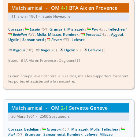
Match amical
-
OM
4-1
BTA Aix en Provence
11 Janvier 1961 - Stade Huveaune
Corazza
(
Escale
45')
,
Gransart
,
Misiaszek
(
Peri
45')
,
Tellechea
(
Bedelian
45')
,
Molla
,
Milazzo
,
Kominek
(
Vescovali
45')
,
Aygoui
,
Ugolini
,
Sansonnetti
(
Pavon
45')
,
Lefevre
Aygoui
(18')
Aygoui
(')
Ugolini
(')
Lefevre
(')
Buteur BTA Aix en Provence : Degioanni (1)
------------------
Lucien Troupel avait décrété le huis clos, mais les supporters forceront
les portes et assisteront à la rencontre.
Match amical
-
OM
2-1
Servette Geneve
30 Mars 1961 - 2500 Spectateurs
Corazza
,
Bedelian
(
Gransart
45')
,
Misiaszek
,
Molla
,
Tellechea
(
Peri
45')
,
Bruneton
,
Sansonnetti
,
Kominek
,
Lefevre
,
Milazzo
,