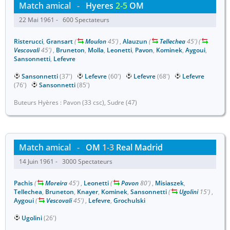
Match amical
-
Hyeres
2-5
OM
22 Mai 1961 - 600 Spectateurs
Risterucci
,
Gransart
(
Moulon
45')
,
Alauzun
(
Tellechea
45')
(
Vescovali
45')
,
Bruneton
,
Molla
,
Leonetti
,
Pavon
,
Kominek
,
Aygoui
,
Sansonnetti
,
Lefevre
Sansonnetti
(37')
Lefevre
(60')
Lefevre
(68')
Lefevre
(76')
Sansonnetti
(85')
Buteurs Hyères : Pavon (33 csc), Sudre (47)
Match amical
-
OM
1-3
Real Madrid
14 Juin 1961 - 3000 Spectateurs
Pachis
(
Moreira
45')
,
Leonetti
(
Pavon
80')
,
Misiaszek
,
Tellechea
,
Bruneton
,
Knayer
,
Kominek
,
Sansonnetti
(
Ugolini
15')
,
Aygoui
(
Vescovali
45')
,
Lefevre
,
Grochulski
Ugolini
(26')