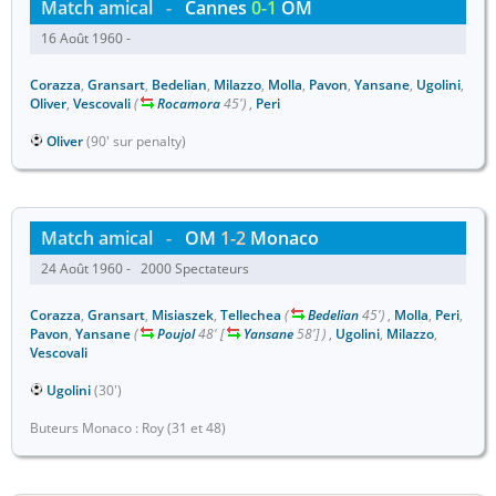
Match amical
-
Cannes
0-1
OM
16 Août 1960 -
Corazza
,
Gransart
,
Bedelian
,
Milazzo
,
Molla
,
Pavon
,
Yansane
,
Ugolini
,
Oliver
,
Vescovali
(
Rocamora
45')
,
Peri
Oliver
(90' sur penalty)
Match amical
-
OM
1-2
Monaco
24 Août 1960 - 2000 Spectateurs
Corazza
,
Gransart
,
Misiaszek
,
Tellechea
(
Bedelian
45')
,
Molla
,
Peri
,
Pavon
,
Yansane
(
Poujol
48'
[
Yansane
58']
)
,
Ugolini
,
Milazzo
,
Vescovali
Ugolini
(30')
Buteurs Monaco : Roy (31 et 48)