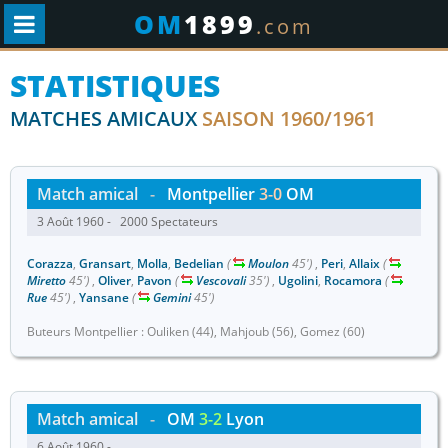
OM
1899
.com
STATISTIQUES
MATCHES AMICAUX
SAISON 1960/1961
Match amical
-
Montpellier
3-0
OM
3 Août 1960 - 2000 Spectateurs
Corazza
,
Gransart
,
Molla
,
Bedelian
(
Moulon
45')
,
Peri
,
Allaix
(
Miretto
45')
,
Oliver
,
Pavon
(
Vescovali
35')
,
Ugolini
,
Rocamora
(
Rue
45')
,
Yansane
(
Gemini
45')
Buteurs Montpellier : Ouliken (44), Mahjoub (56), Gomez (60)
Match amical
-
OM
3-2
Lyon
6 Août 1960 -