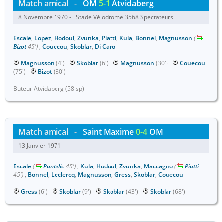
Match amical
-
OM
5-1
Atvidaberg
8 Novembre 1970 - Stade Vélodrome 3568 Spectateurs
Escale
,
Lopez
,
Hodoul
,
Zvunka
,
Piatti
,
Kula
,
Bonnel
,
Magnusson
(
Bizot
45')
,
Couecou
,
Skoblar
,
Di Caro
Magnusson
(4')
Skoblar
(6')
Magnusson
(30')
Couecou
(75')
Bizot
(80')
Buteur Atvidaberg (58 sp)
Match amical
-
Saint Maxime
0-4
OM
13 Janvier 1971 -
Escale
(
Pantelic
45')
,
Kula
,
Hodoul
,
Zvunka
,
Maccagno
(
Piatti
45')
,
Bonnel
,
Leclercq
,
Magnusson
,
Gress
,
Skoblar
,
Couecou
Gress
(6')
Skoblar
(9')
Skoblar
(43')
Skoblar
(68')