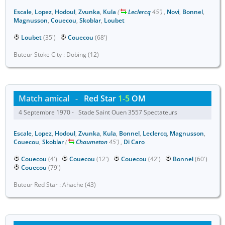
Escale
,
Lopez
,
Hodoul
,
Zvunka
,
Kula
(
Leclercq
45')
,
Novi
,
Bonnel
,
Magnusson
,
Couecou
,
Skoblar
,
Loubet
Loubet
(35')
Couecou
(68')
Buteur Stoke City : Dobing (12)
Match amical
-
Red Star
1-5
OM
4 Septembre 1970 - Stade Saint Ouen 3557 Spectateurs
Escale
,
Lopez
,
Hodoul
,
Zvunka
,
Kula
,
Bonnel
,
Leclercq
,
Magnusson
,
Couecou
,
Skoblar
(
Chaumeton
45')
,
Di Caro
Couecou
(4')
Couecou
(12')
Couecou
(42')
Bonnel
(60')
Couecou
(79')
Buteur Red Star : Ahache (43)