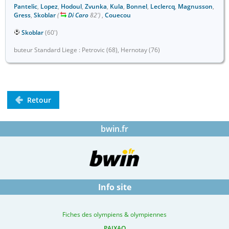
Pantelic
,
Lopez
,
Hodoul
,
Zvunka
,
Kula
,
Bonnel
,
Leclercq
,
Magnusson
,
Gress
,
Skoblar
(
Di Caro
82')
,
Couecou
Skoblar
(60')
buteur Standard Liege : Petrovic (68), Hernotay (76)
Retour
bwin.fr
Info site
Fiches des olympiens & olympiennes
PAIXAO