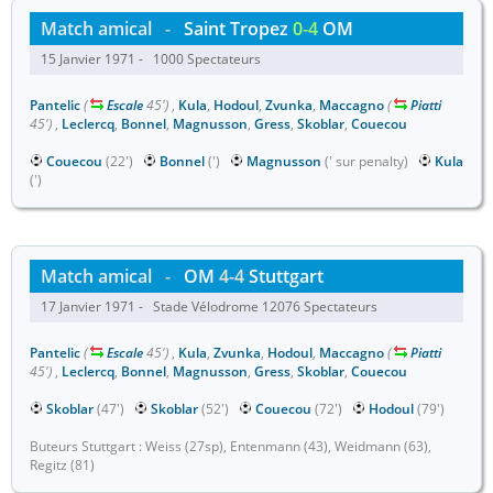
Match amical
-
Saint Tropez
0-4
OM
15 Janvier 1971 - 1000 Spectateurs
Pantelic
(
Escale
45')
,
Kula
,
Hodoul
,
Zvunka
,
Maccagno
(
Piatti
45')
,
Leclercq
,
Bonnel
,
Magnusson
,
Gress
,
Skoblar
,
Couecou
Couecou
(22')
Bonnel
(')
Magnusson
(' sur penalty)
Kula
(')
Match amical
-
OM
4-4
Stuttgart
17 Janvier 1971 - Stade Vélodrome 12076 Spectateurs
Pantelic
(
Escale
45')
,
Kula
,
Zvunka
,
Hodoul
,
Maccagno
(
Piatti
45')
,
Leclercq
,
Bonnel
,
Magnusson
,
Gress
,
Skoblar
,
Couecou
Skoblar
(47')
Skoblar
(52')
Couecou
(72')
Hodoul
(79')
Buteurs Stuttgart : Weiss (27sp), Entenmann (43), Weidmann (63),
Regitz (81)