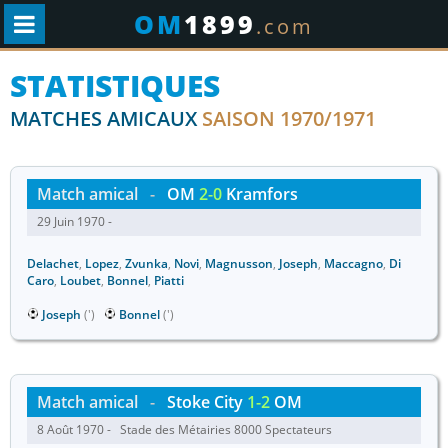
OM
1899
.com
STATISTIQUES
MATCHES AMICAUX
SAISON 1970/1971
Match amical
-
OM
2-0
Kramfors
29 Juin 1970 -
Delachet
,
Lopez
,
Zvunka
,
Novi
,
Magnusson
,
Joseph
,
Maccagno
,
Di
Caro
,
Loubet
,
Bonnel
,
Piatti
Joseph
(')
Bonnel
(')
Match amical
-
Stoke City
1-2
OM
8 Août 1970 - Stade des Métairies 8000 Spectateurs