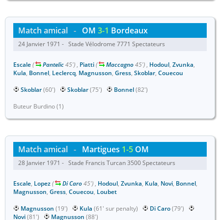
Match amical
-
OM
3-1
Bordeaux
24 Janvier 1971 - Stade Vélodrome 7771 Spectateurs
Escale
(
Pantelic
45')
,
Piatti
(
Maccagno
45')
,
Hodoul
,
Zvunka
,
Kula
,
Bonnel
,
Leclercq
,
Magnusson
,
Gress
,
Skoblar
,
Couecou
Skoblar
(60')
Skoblar
(75')
Bonnel
(82')
Buteur Burdino (1)
Match amical
-
Martigues
1-5
OM
28 Janvier 1971 - Stade Francis Turcan 3500 Spectateurs
Escale
,
Lopez
(
Di Caro
45')
,
Hodoul
,
Zvunka
,
Kula
,
Novi
,
Bonnel
,
Magnusson
,
Gress
,
Couecou
,
Loubet
Magnusson
(19')
Kula
(61' sur penalty)
Di Caro
(79')
Novi
(81')
Magnusson
(88')