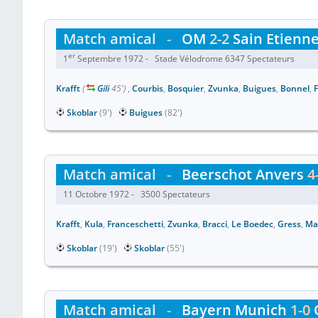
Match amical
-
OM
2-2
Sain Etienn
er
1
Septembre 1972 - Stade Vélodrome 6347 Spectateurs
Krafft
(
Gili
45')
,
Courbis
,
Bosquier
,
Zvunka
,
Buigues
,
Bonnel
,
Skoblar
(9')
Buigues
(82')
Match amical
-
Beerschot Anvers
4
11 Octobre 1972 - 3500 Spectateurs
Krafft
,
Kula
,
Franceschetti
,
Zvunka
,
Bracci
,
Le Boedec
,
Gress
,
Ma
Skoblar
(19')
Skoblar
(55')
Match amical
-
Bayern Munich
1-0