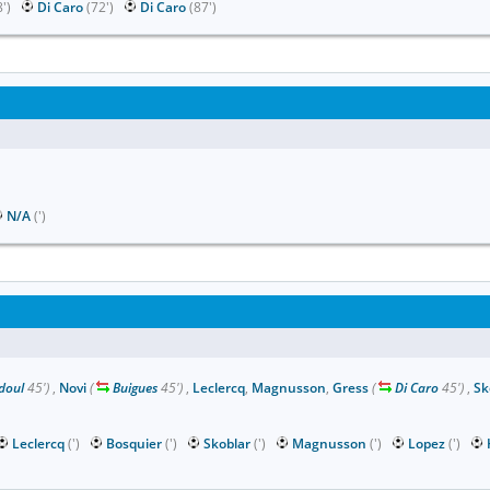
8')
Di Caro
(72')
Di Caro
(87')
N/A
(')
doul
45')
,
Novi
(
Buigues
45')
,
Leclercq
,
Magnusson
,
Gress
(
Di Caro
45')
,
Sk
Leclercq
(')
Bosquier
(')
Skoblar
(')
Magnusson
(')
Lopez
(')