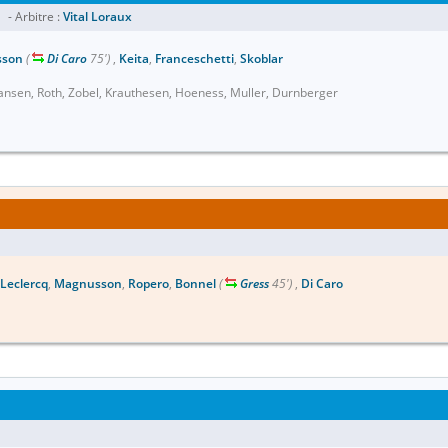
- Arbitre :
Vital Loraux
sson
(
Di Caro
75')
,
Keita
,
Franceschetti
,
Skoblar
nsen, Roth, Zobel, Krauthesen, Hoeness, Muller, Durnberger
Leclercq
,
Magnusson
,
Ropero
,
Bonnel
(
Gress
45')
,
Di Caro