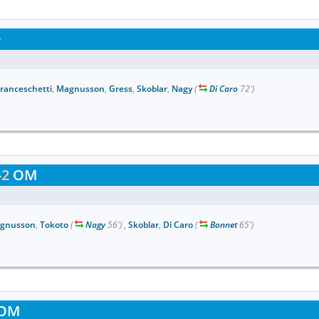
e
Franceschetti
,
Magnusson
,
Gress
,
Skoblar
,
Nagy
(
Di Caro
72')
-2
OM
gnusson
,
Tokoto
(
Nagy
56')
,
Skoblar
,
Di Caro
(
Bonnet
65')
OM