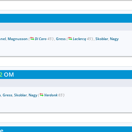
nel
,
Magnusson
(
Di Caro
45')
,
Gress
(
Leclercq
45')
,
Skoblar
,
Nagy
2
OM
n
,
Gress
,
Skoblar
,
Nagy
(
Verdonk
65')
ue