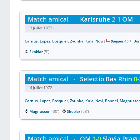
Match amical
-
Karlsruhe
2-1
OM
13 Juillet 1972 -
Carnus
,
Lopez
,
Bosquier
,
Zvunka
,
Kula
,
Novi
(
Buigues
45')
,
Bon
Skoblar
(5')
Match amical
-
Selectio Bas Rhin
0-
14 Juillet 1972 -
Carnus
,
Lopez
,
Bosquier
,
Zvunka
,
Kula
,
Novi
,
Bonnel
,
Magnusso
Magnusson
(30')
Skoblar
(68')
Match amical
-
OM
1-0
Slavia Prag