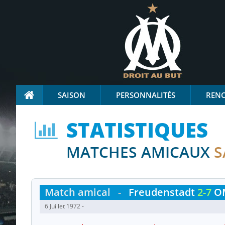
SAISON
PERSONNALITÉS
REN
STATISTIQUES
MATCHES AMICAUX
S
Match amical
-
Freudenstadt
2-7
O
6 Juillet 1972 -