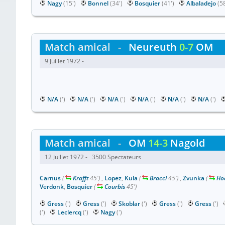
Nagy
(15')
Bonnel
(34')
Bosquier
(41')
Albaladejo
(5
Match amical
-
Neureuth
0-7
OM
9 Juillet 1972 -
N/A
(')
N/A
(')
N/A
(')
N/A
(')
N/A
(')
N/A
(')
Match amical
-
OM
14-3
Nagold
12 Juillet 1972 - 3500 Spectateurs
Carnus
(
Krafft
45')
,
Lopez
,
Kula
(
Bracci
45')
,
Zvunka
(
Ho
Verdonk
,
Bosquier
(
Courbis
45')
Gress
(')
Gress
(')
Skoblar
(')
Gress
(')
Gress
(')
(')
Leclercq
(')
Nagy
(')