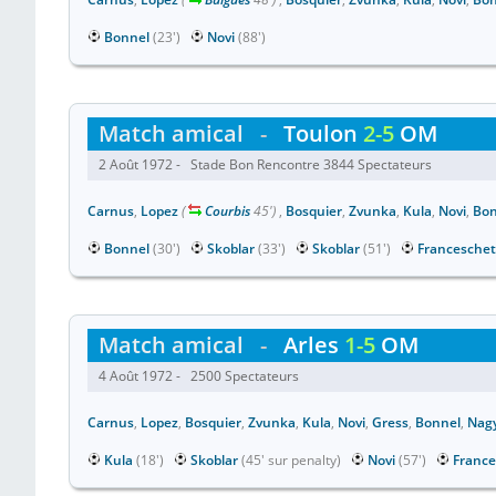
Bonnel
(23')
Novi
(88')
Match amical
-
Toulon
2-5
OM
2 Août 1972 - Stade Bon Rencontre 3844 Spectateurs
Carnus
,
Lopez
(
Courbis
45')
,
Bosquier
,
Zvunka
,
Kula
,
Novi
,
Bon
Bonnel
(30')
Skoblar
(33')
Skoblar
(51')
Franceschet
Match amical
-
Arles
1-5
OM
4 Août 1972 - 2500 Spectateurs
Carnus
,
Lopez
,
Bosquier
,
Zvunka
,
Kula
,
Novi
,
Gress
,
Bonnel
,
Nag
Kula
(18')
Skoblar
(45' sur penalty)
Novi
(57')
France