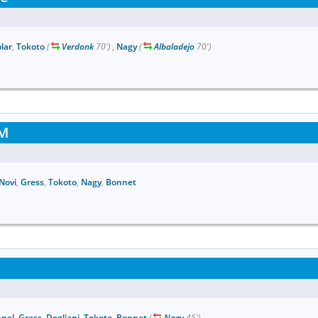
lar
,
Tokoto
(
Verdonk
70')
,
Nagy
(
Albaladejo
70')
M
Novi
,
Gress
,
Tokoto
,
Nagy
,
Bonnet
nel
,
Gress
,
Dogliani
,
Tokoto
,
Bonnet
(
Nagy
45')