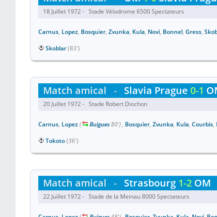
18 Juillet 1972 - Stade Vélodrome 6500 Spectateurs
Carnus
,
Lopez
,
Bosquier
,
Zvunka
,
Kula
,
Novi
,
Bonnel
,
Gress
,
Skob
Skoblar
(83')
Match amical
-
Slavia Prague
0-1
O
20 Juillet 1972 - Stade Robert Diochon
Carnus
,
Lopez
(
Buigues
80')
,
Bosquier
,
Zvunka
,
Kula
,
Courbis
,
Tokoto
(36')
Match amical
-
Strasbourg
1-2
OM
22 Juillet 1972 - Stade de la Meinau 8000 Spectateurs
Carnus
,
Lopez
(
Buigues
48')
,
Bosquier
,
Zvunka
,
Kula
,
Novi
,
Bon