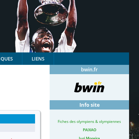
IQUES
LIENS
bwin.fr
Info site
Fiches des olympiens & olympiennes
PAIXAO
Iuri Moreira