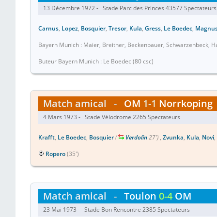
13 Décembre 1972 - Stade Parc des Princes 43577 Spectateurs 
Carnus
,
Lopez
,
Bosquier
,
Tresor
,
Kula
,
Gress
,
Le Boedec
,
Magnu
Bayern Munich : Maier, Breitner, Beckenbauer, Schwarzenbeck, Ha
Buteur Bayern Munich : Le Boedec (80 csc)
Match amical
-
OM
1-1
Norrkoping
4 Mars 1973 - Stade Vélodrome 2265 Spectateurs
Krafft
,
Le Boedec
,
Bosquier
(
Verdolin
27')
,
Zvunka
,
Kula
,
Novi
,
Ropero
(35')
Match amical
-
Toulon
0-4
OM
23 Mai 1973 - Stade Bon Rencontre 2385 Spectateurs