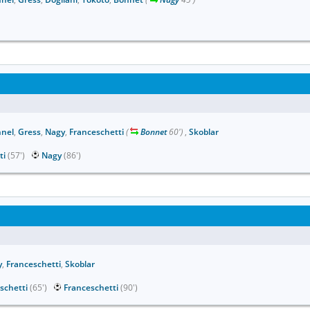
nel
,
Gress
,
Nagy
,
Franceschetti
(
Bonnet
60')
,
Skoblar
ti
(57')
Nagy
(86')
y
,
Franceschetti
,
Skoblar
schetti
(65')
Franceschetti
(90')