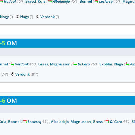
Hodoul
45')
,
Bracci
,
Kula
(
Albaladejo
45')
,
Bonnel
(
Leclercq
45')
,
Magnu
Nagy
(')
Nagy
(')
Verdonk
(')
-5
OM
nnel
(
Verdonk
45')
,
Gress
,
Magnusson
(
Di Caro
75')
,
Skoblar
,
Nagy
(
Al
(74')
Verdonk
(81')
-6
OM
Kula
,
Bonnel
(
Leclercq
45')
,
Albaladejo
,
Magnusson
,
Gress
(
Di Caro
45')
,
S