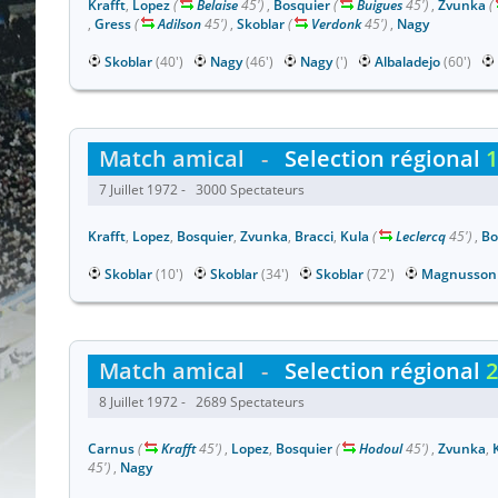
Krafft
,
Lopez
(
Belaise
45')
,
Bosquier
(
Buigues
45')
,
Zvunka
(
,
Gress
(
Adilson
45')
,
Skoblar
(
Verdonk
45')
,
Nagy
Skoblar
(40')
Nagy
(46')
Nagy
(')
Albaladejo
(60')
Match amical
-
Selection régional
1
7 Juillet 1972 - 3000 Spectateurs
Krafft
,
Lopez
,
Bosquier
,
Zvunka
,
Bracci
,
Kula
(
Leclercq
45')
,
Bo
Skoblar
(10')
Skoblar
(34')
Skoblar
(72')
Magnusson
Match amical
-
Selection régional
2
8 Juillet 1972 - 2689 Spectateurs
Carnus
(
Krafft
45')
,
Lopez
,
Bosquier
(
Hodoul
45')
,
Zvunka
,
45')
,
Nagy