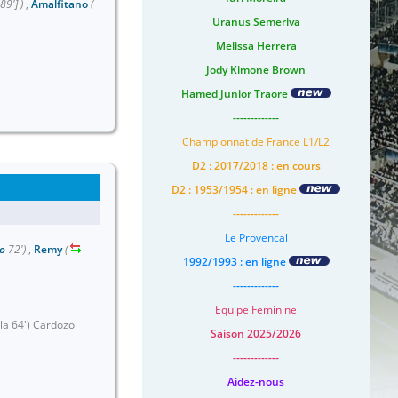
89']
)
,
Amalfitano
(
Uranus Semeriva
Melissa Herrera
Jody Kimone Brown
Hamed Junior Traore
-------------
Championnat de France L1/L2
D2 : 2017/2018 : en cours
D2 : 1953/1954 : en ligne
-------------
Le Provencal
lo
72')
,
Remy
(
1992/1993 : en ligne
-------------
Equipe Feminine
ola 64') Cardozo
Saison 2025/2026
-------------
Aidez-nous