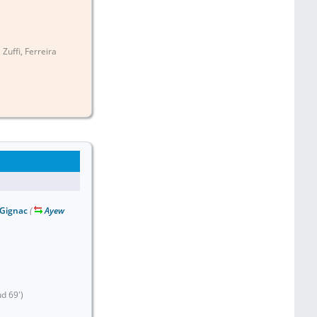
Zuffi, Ferreira
Gignac
(
Ayew
ud 69')