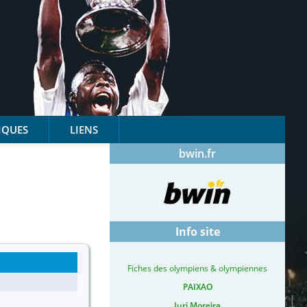
IQUES
LIENS
bwin.fr
Info site
Fiches des olympiens & olympiennes
PAIXAO
Iuri Moreira