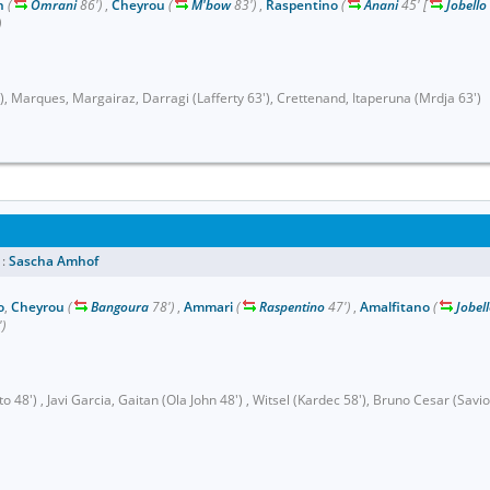
h
(
Omrani
86')
,
Cheyrou
(
M'bow
83')
,
Raspentino
(
Anani
45'
[
Jobello
)
), Marques, Margairaz, Darragi (Lafferty 63'), Crettenand, Itaperuna (Mrdja 63')
 :
Sascha Amhof
o
,
Cheyrou
(
Bangoura
78')
,
Ammari
(
Raspentino
47')
,
Amalfitano
(
Jobel
)
o 48') , Javi Garcia, Gaitan (Ola John 48') , Witsel (Kardec 58'), Bruno Cesar (Savi