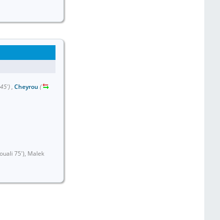
45')
,
Cheyrou
(
uali 75'), Malek