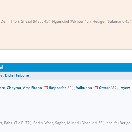
(Demiri 45'), Ghezal (Matic 45'), Ngamukol (Wittwer 45'), Hediger (Salamand 45'), 
M
e :
Didier Falcone
ore
,
Cheyrou
,
Amalfitano
(
Raspentino
82')
,
Valbuena
(
Omrani
89')
,
Ayew
,
, Rabiu (Tie Bi 77'), Sorlin, Wass, Sagbo, M'Madi (Dhaouadi 53'), Khelifa (Beriga