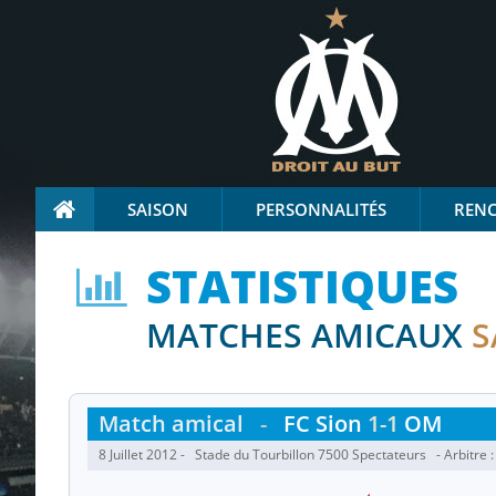
SAISON
PERSONNALITÉS
REN
STATISTIQUES
MATCHES AMICAUX
S
Match amical
-
FC Sion
1-1
OM
8 Juillet 2012 - Stade du Tourbillon 7500 Spectateurs - Arbitre 