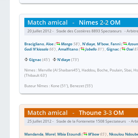
Match amical
-
Nimes
2-2
OM
20 Juillet 2012 - Stade des Costières 8893 Spectateurs - Arbitre
Bracigliano
,
Aloe
(
Mango
58')
,
N'diaye
,
M'bow
,
Fanni
(
Azoun
Gadi N'kiasala
66')
,
Amalfitano
(
Jobello
81')
,
Gignac
(
Osei
87
Gignac
(45')
N'diaye
(73')
Nimes : Merville (Al Shaibani45'), Haddou, Boche, Poulain, Sbai, H
(Thibault 63')
Buteur Nîmes : Kone (51'), Benezet (55')
Match amical
-
Thoune
3-3
OM
25 Juillet 2012 - Stade de la Fontenette 1508 Spectateurs - Arbi
Mandanda
,
Morel
,
Mbia Etoundi
(
M'bow
65')
,
Nkoulou Ndoub