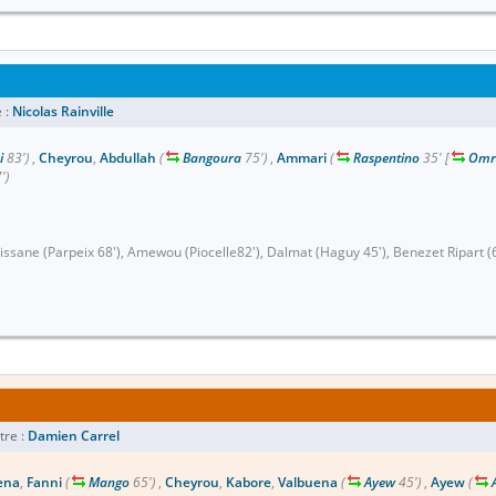
 :
Nicolas Rainville
i
83')
,
Cheyrou
,
Abdullah
(
Bangoura
75')
,
Ammari
(
Raspentino
35'
[
Omr
')
sissane (Parpeix 68'), Amewou (Piocelle82'), Dalmat (Haguy 45'), Benezet Ripart (
tre :
Damien Carrel
ena
,
Fanni
(
Mango
65')
,
Cheyrou
,
Kabore
,
Valbuena
(
Ayew
45')
,
Ayew
(