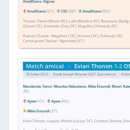
Amalfitano
,
Gignac
Amalfitano
(21')
CSC
(33')
Amalfitano
(55')
Thoune : Faivre (Moser 45'), Luthi (Maniere 45'), Reinmann, Battig 
(Zenuni 75'), Schneider (Frey 59'), Magalhes (Schneuly 45')
Buteurs Thoune : Magalhes (19'), Ferreira (74'), Schneuly (78')
Carton jaune Thoune : Ngamukol (37')
Match amical
-
Evian Thonon
1-2
O
28 Juillet 2012 - Stade Joseph Moynat 2027 Spectateurs - Arbitr
Mandanda
,
Fanni
,
Nkoulou Ndoubena
,
Mbia Etoundi
,
Morel
,
Kab
70')
Ayew
(15')
Ayew
(84')
Mbia Etoundi
(27')
Evian Thonon : Laquait, Mbarki (Lacour 74'), Cambon, Douline, Ehret