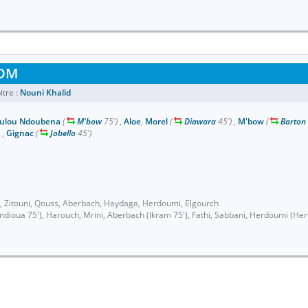
OM
itre :
Nouni Khalid
ulou Ndoubena
(
M'bow
75')
,
Aloe
,
Morel
(
Diawara
45')
,
M'bow
(
Barton
)
,
Gignac
(
Jobello
45')
ra, Zitouni, Qouss, Aberbach, Haydaga, Herdoumi, Elgourch
oua 75'), Harouch, Mrini, Aberbach (Ikram 75'), Fathi, Sabbani, Herdoumi (Hero