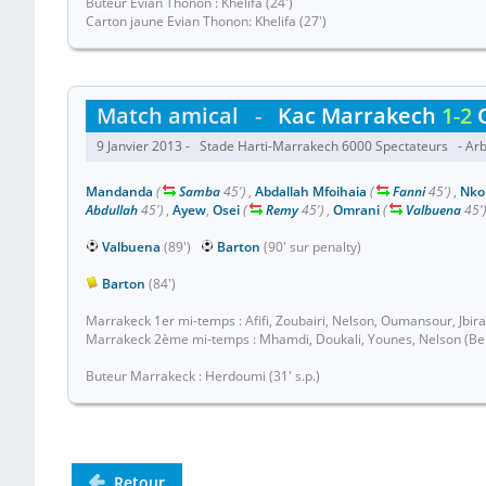
Buteur Evian Thonon : Khelifa (24')
Carton jaune Evian Thonon: Khelifa (27')
Match amical
-
Kac Marrakech
1-2
9 Janvier 2013 - Stade Harti-Marrakech 6000 Spectateurs - Arb
Mandanda
(
Samba
45')
,
Abdallah Mfoihaia
(
Fanni
45')
,
Nko
Abdullah
45')
,
Ayew
,
Osei
(
Remy
45')
,
Omrani
(
Valbuena
45'
Valbuena
(89')
Barton
(90' sur penalty)
Barton
(84')
Marrakeck 1er mi-temps : Afifi, Zoubairi, Nelson, Oumansour, Jbi
Marrakeck 2ème mi-temps : Mhamdi, Doukali, Younes, Nelson (Bendi
Buteur Marrakeck : Herdoumi (31' s.p.)
Retour