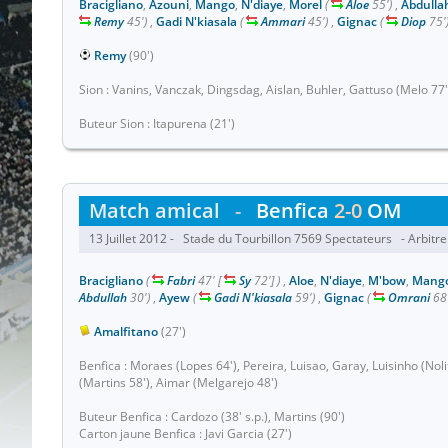
Bracigliano
,
Azouni
,
Mango
,
N'diaye
,
Morel
(
Aloe
55')
,
Abdulla
Remy
45')
,
Gadi N'kiasala
(
Ammari
45')
,
Gignac
(
Diop
75'
Remy
(90')
Sion : Vanins, Vanczak, Dingsdag, Aislan, Buhler, Gattuso (Melo 77'
Buteur Sion : Itapurena (21')
Match amical
-
Benfica
2-0
OM
13 Juillet 2012 - Stade du Tourbillon 7569 Spectateurs - Arbitre
Bracigliano
(
Fabri
47'
[
Sy
72']
)
,
Aloe
,
N'diaye
,
M'bow
,
Mang
Abdullah
30')
,
Ayew
(
Gadi N'kiasala
59')
,
Gignac
(
Omrani
68'
Amalfitano
(27')
Benfica : Moraes (Lopes 64'), Pereira, Luisao, Garay, Luisinho (Nolit
(Martins 58'), Aimar (Melgarejo 48')
Buteur Benfica : Cardozo (38' s.p.), Martins (90')
Carton jaune Benfica : Javi Garcia (27')