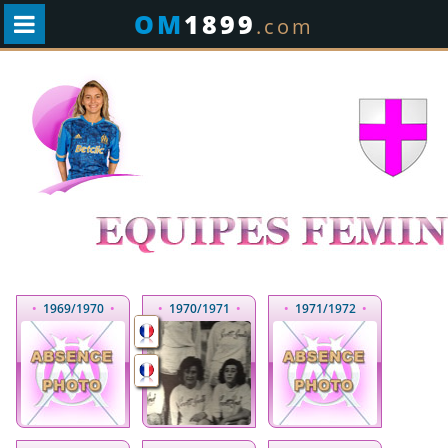
OM
1899
.com
•
1969
/1970
•
•
1970
/1971
•
•
1971
/1972
•