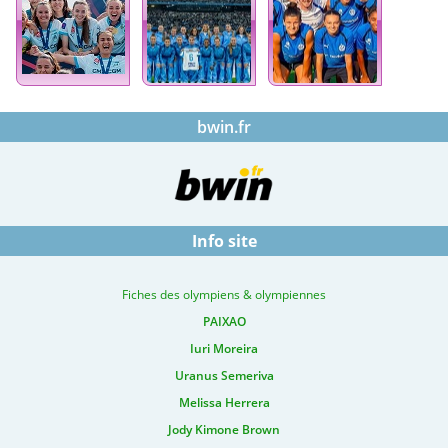
bwin.fr
Info site
Fiches des olympiens & olympiennes
PAIXAO
Iuri Moreira
Uranus Semeriva
Melissa Herrera
Jody Kimone Brown