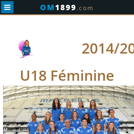
OM
1899
.com
2014/2
U18 Féminine