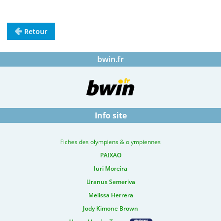
Retour
bwin.fr
Info site
Fiches des olympiens & olympiennes
PAIXAO
Iuri Moreira
Uranus Semeriva
Melissa Herrera
Jody Kimone Brown