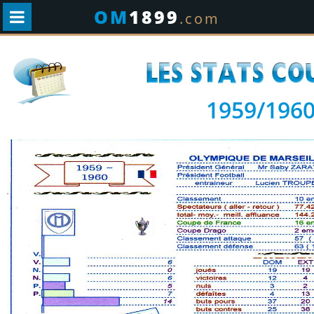
OM
1899
.com
1959/196