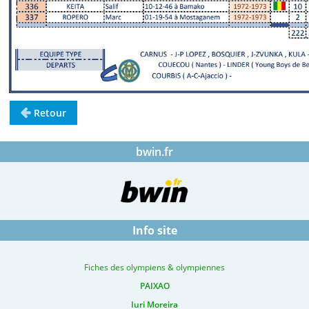
Retour
bwin.fr
Info site
Fiches des olympiens & olympiennes
PAIXAO
Iuri Moreira