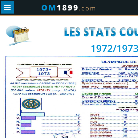
OM
1899
.com
1972/197