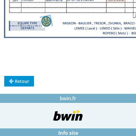
Retour
bwin.fr
Info site