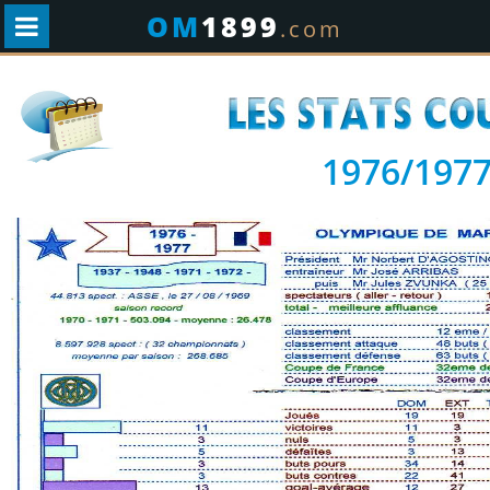
OM
1899
.com
1976/197