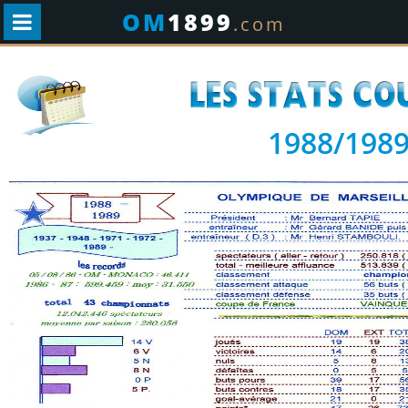
OM
1899
.com
1988/198