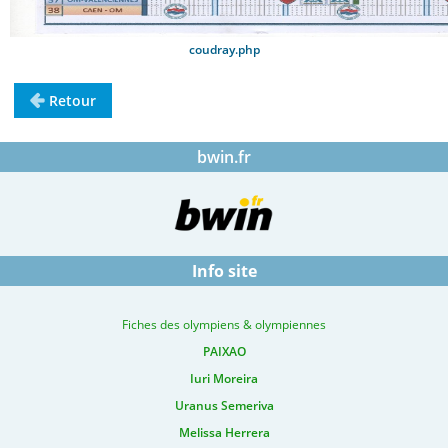
coudray.php
Retour
bwin.fr
Info site
Fiches des olympiens & olympiennes
PAIXAO
Iuri Moreira
Uranus Semeriva
Melissa Herrera