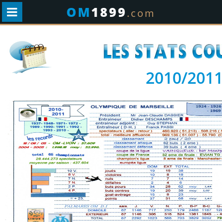
OM
1899
.com
2010/201