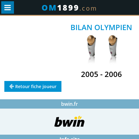
OM
1899
.com
BILAN OLYMPIEN
.
2005 - 2006
Retour fiche joueur
bwin.fr