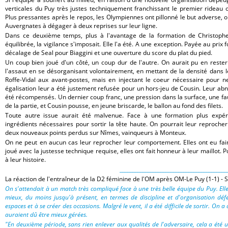
verticales du Puy très justes techniquement franchissant le premier rideau o
Plus pressantes après le repos, les Olympiennes ont pillonné le but adverse, 
Auvergnates à dégager à deux reprises sur leur ligne.
Dans ce deuxième temps, plus à l'avantage de la formation de Christoph
équilibrée, la vigilance s'imposait. Elle l'a été. A une exception. Payée au prix
décalage de Seal pour Biaggini et une ouverture du score du plat du pied.
Un coup bien joué d'un côté, un coup dur de l'autre. On aurait pu en rester
l'assaut en se désorganisant volontairement, en mettant de la densité dans l
Roffe-Vidal aux avant-postes, mais en injectant le coeur nécessaire pour ne
égalisation leur a été justement refusée pour un hors-jeu de Cousin. Leur ab
été récompensés. Un dernier coup franc, une pression dans la surface, une fa
de la partie, et Cousin pousse, en jeune briscarde, le ballon au fond des filets.
Toute autre issue aurait été malvenue. Face à une formation plus expér
ingrédients nécessaires pour sortir la tête haute. On pourrait leur reprocher
deux nouveaux points perdus sur Nîmes, vainqueurs à Monteux.
On ne peut en aucun cas leur reprocher leur comportement. Elles ont eu faim 
joué avec la justesse technique requise, elles ont fait honneur à leur maillo
à leur histoire.
__________________________________________
La réaction de l'entraîneur de la D2 féminine de l'OM après OM-Le Puy (1-1) - 
On s'attendait à un match très compliqué face à une très belle équipe du Puy. Elle e
mieux, du moins jusqu'à présent, en termes de discipline et d'organisation défe
espaces et à se créer des occasions. Malgré le vent, il a été difficile de sortir. O
auraient dû être mieux gérées.
"En deuxième période, sans rien enlever aux qualités de l'adversaire, cela a été