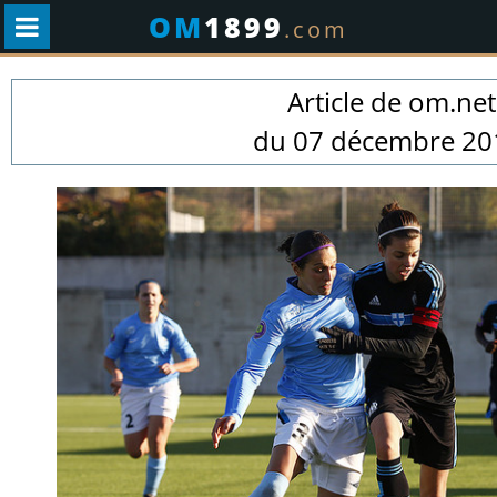
OM
1899
.com
Article de om.net
.
du 07 décembre 20
.