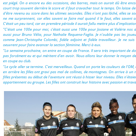
est piégé. On a encore eu des occasions, des barres, mais on aurait dû être enc
court trop souvent derrière le score et il faut cravacher tout le temps. On laisse de
d'être revenu au score dans les ultimes secondes. Elles n'ont pas lâché, elles se so
ne me surprennent, car elles savent se faire mal quand il le faut, elles savent 
C'était un peu tard, car en première période il aurait fallu mettre plus d'implicatio
"C'était une 100e pour moi, c'était aussi une 100e pour Josiane et Valérie nos de
aussi pour Bruno Vélia, pour Nathalie Requena-Faglia. Je n'oublie pas les joueu
comme Jean-Christophe Colombi, fidèle adjoint et fidèle travailleur. Je ne suis
oeuvrent pour faire avancer la section féminine. Merci à eux.
"La semaine prochaine, on entre en coupe de France. Il sera très important de don
pas forcément eu et qui méritent d'en avoir. Nous allons leur donner le moyen de 
en coupe au club.
"Le cycle aller se termine. C'est merveilleux. Quand on porte les couleurs de l'OM,
en arrière les filles ont gravi pas mal de collines, de montagnes. On arrive à un
filles présentes au début de l'aventure ont réussi à hisser leur niveau. Elles n'étai
appartiennent au groupe. Les filles ont construit leur histoire avec passion et travai