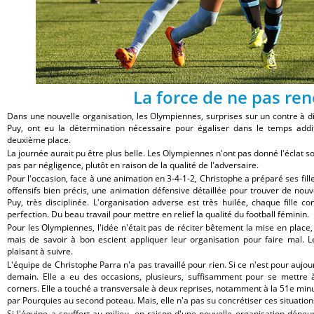
La force de ne pas re
Dans une nouvelle organisation, les Olympiennes, surprises sur un contre à di
Puy, ont eu la détermination nécessaire pour égaliser dans le temps additi
deuxième place.
La journée aurait pu être plus belle. Les Olympiennes n'ont pas donné l'éclat s
pas par négligence, plutôt en raison de la qualité de l'adversaire.
Pour l'occasion, face à une animation en 3-4-1-2, Christophe a préparé ses fill
offensifs bien précis, une animation défensive détaillée pour trouver de nouv
Puy, très disciplinée. L'organisation adverse est très huilée, chaque fille 
perfection. Du beau travail pour mettre en relief la qualité du football féminin.
Pour les Olympiennes, l'idée n'était pas de réciter bêtement la mise en place, 
mais de savoir à bon escient appliquer leur organisation pour faire mal. Le
plaisant à suivre.
L'équipe de Christophe Parra n'a pas travaillé pour rien. Si ce n'est pour aujou
demain. Elle a eu des occasions, plusieurs, suffisamment pour se mettre à
corners. Elle a touché a transversale à deux reprises, notamment à la 51e minut
par Pourquies au second poteau. Mais, elle n'a pas su concrétiser ces situations
Si l'équipe a souffert au milieu, en raison d'une nouvelle organisation dépe