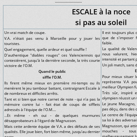
----------------------
ESCALE à la noce
si pas au soleil
Un vrai match de coupe.
Il est toujours plus 
que de s'imposer f
V.A. n'était pas venu à Marseille pour y jouer les
faible.
touristes.
La qualité de Valen
Quel engagement, quelle ardeur et quel souffle !
nous valurent, hi
D'authentique "diables rouges" ces Valenciennois qui
intensité et partant
contestèrent, jusqu'à la dernière seconde, la très courte
Un joli match, sans 
victoire de l'O.M.
E
Quand le public
Pour mieux situer 
siffle l'O.M.
représenta V.A pou
Ils firent même mieux en première mi-temps ou ils
meilleur Olympien fu
menèrent le jeu tambour battant, contraignant Escale à
Très sûr, inspiré 
de nombreux et difficiles arrêts.
olympien réussit un
Tant et si bien que notre carnet de note - qui n'a pas la
Le jeune Macagno, s'
mémoire contre lui - fait état de coups de sifflets
pas déçu, dans des c
adressés à l'équipe de l'O.M....
Le centre de l'équip
...Et même - eh oui - de quelques murmures
sa loi à des adversai
désapprobateurs à l'égard de Magnusson.
Magnusson, qui attir
Mais cette ardente équipe de V.A. a des défauts de ses
mouches - tous
qualités. Elle joue bien, fort bien même, jusqu'au dernier
malheureusement lo
geste.