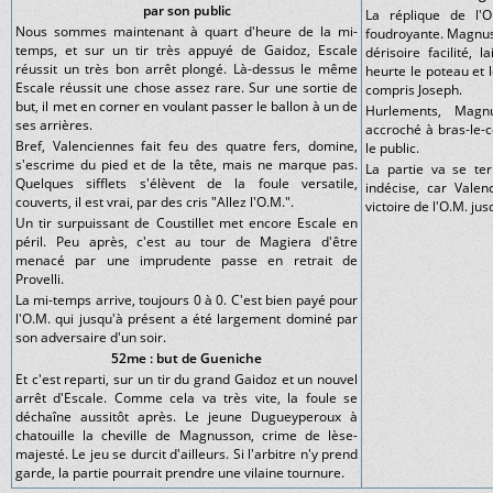
par son public
La réplique de l'O
Nous sommes maintenant à quart d'heure de la mi-
foudroyante. Magnuss
temps, et sur un tir très appuyé de Gaidoz, Escale
dérisoire facilité, 
réussit un très bon arrêt plongé. Là-dessus le même
heurte le poteau et 
Escale réussit une chose assez rare. Sur une sortie de
compris Joseph.
but, il met en corner en voulant passer le ballon à un de
Hurlements, Magnu
ses arrières.
accroché à bras-le-co
Bref, Valenciennes fait feu des quatre fers, domine,
le public.
s'escrime du pied et de la tête, mais ne marque pas.
La partie va se ter
Quelques sifflets s'élèvent de la foule versatile,
indécise, car Valen
couverts, il est vrai, par des cris "Allez l'O.M.".
victoire de l'O.M. jus
Un tir surpuissant de Coustillet met encore Escale en
péril. Peu après, c'est au tour de Magiera d'être
menacé par une imprudente passe en retrait de
Provelli.
La mi-temps arrive, toujours 0 à 0. C'est bien payé pour
l'O.M. qui jusqu'à présent a été largement dominé par
son adversaire d'un soir.
52me : but de Gueniche
Et c'est reparti, sur un tir du grand Gaidoz et un nouvel
arrêt d'Escale. Comme cela va très vite, la foule se
déchaîne aussitôt après. Le jeune Dugueyperoux à
chatouille la cheville de Magnusson, crime de lèse-
majesté. Le jeu se durcit d'ailleurs. Si l'arbitre n'y prend
garde, la partie pourrait prendre une vilaine tournure.