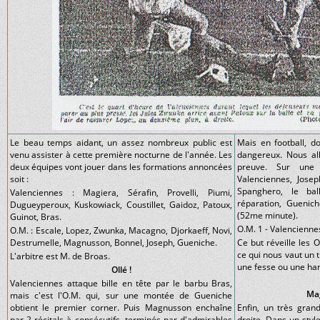
Le beau temps aidant, un assez nombreux public est
Mais en football, d
venu assister à cette première nocturne de l'année. Les
dangereux. Nous all
deux équipes vont jouer dans les formations annoncées
preuve. Sur une 
soit :
Valenciennes, Josep
Spanghero, le ba
Valenciennes : Magiera, Sérafin, Provelli, Piumi,
réparation, Guenic
Dugueyperoux, Kuskowiack, Coustillet, Gaidoz, Patoux,
(52me minute).
Guinot, Bras.
O.M. 1 - Valencienne
O.M. : Escale, Lopez, Zwunka, Macagno, Djorkaeff, Novi,
Destrumelle, Magnusson, Bonnel, Joseph, Gueniche.
Ce but réveille les 
ce qui nous vaut un 
L'arbitre est M. de Broas.
une fesse ou une han
Ollé !
Valenciennes attaque bille en tête par le barbu Bras,
Ma
mais c'est l'O.M. qui, sur une montée de Gueniche
obtient le premier corner. Puis Magnusson enchaîne
Enfin, un très gran
par 2 récitals à consécutifs, terminés par d'admirables
droite. Dans un styl