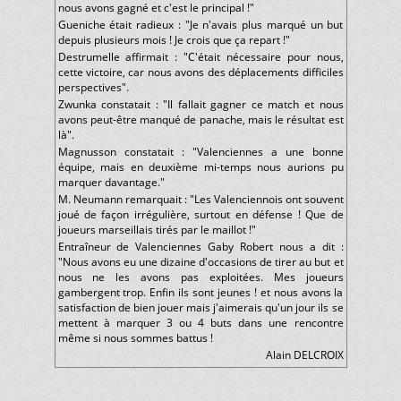
nous avons gagné et c'est le principal !"
Gueniche était radieux : "Je n'avais plus marqué un but
depuis plusieurs mois ! Je crois que ça repart !"
Destrumelle affirmait : "C'était nécessaire pour nous,
cette victoire, car nous avons des déplacements difficiles
perspectives".
Zwunka constatait : "Il fallait gagner ce match et nous
avons peut-être manqué de panache, mais le résultat est
là".
Magnusson constatait : "Valenciennes a une bonne
équipe, mais en deuxième mi-temps nous aurions pu
marquer davantage."
M. Neumann remarquait : "Les Valenciennois ont souvent
joué de façon irrégulière, surtout en défense ! Que de
joueurs marseillais tirés par le maillot !"
Entraîneur de Valenciennes Gaby Robert nous a dit :
"Nous avons eu une dizaine d'occasions de tirer au but et
nous ne les avons pas exploitées. Mes joueurs
gambergent trop. Enfin ils sont jeunes ! et nous avons la
satisfaction de bien jouer mais j'aimerais qu'un jour ils se
mettent à marquer 3 ou 4 buts dans une rencontre
même si nous sommes battus !
Alain DELCROIX