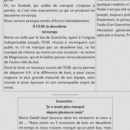
quelques exploits et
Or, en football, qui oublie de marquer s'expose à
finale n'ait pas été s
perdre, et c'est très exactement ce qui se produisit en
Joseph, toujours pré
deuxième mi-temps.
finalement, le princ
Nous serions presque tentés d'écrire inévitablement.
l'aide d'un Gueniche
À l'O.M. la deuxième
Hésitation généra
mi-temps
spéciale à Guinot, Pro
Remis en selle par le but de Gueniche, ayant à l'origine
indispensable Joseph, l'O.M. réussit à reconquérir son
public et s'il ne marqua pas un deuxième but, ce fut
manque de chance au moins en une occasion : le centre
de Magnusson, qui vit le ballon passer miraculeusement
de l'autre côté du but.
Dans le fond, ce nouveau succès de l'O.M. qui lui permet
de dépasser V.A. à la différence de buts, a pour cause
majeure la plus grande maturité de son équipe, sans
morale à toute épreuve et son remarquable esprit de
corps.
----------------------
Gueniche :
"Je n'avais plus marqué
depuis plusieurs mois"
Mario Zatelli était heureux dans les vestiaires et nous a
dit ... "Nous avons eu 5 occasions de buts en deuxième
mi-temps et nous n'avons marqué qu'un petit but, mais