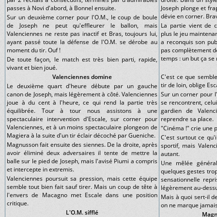
passes à Novi d'abord, à Bonnel ensuite.
Joseph plonge et fra
dévie en corner. Bra
Sur un deuxième corner pour l'O.M., le coup de boule
de Joseph ne peut qu'effleurer le ballon, mais
La partie vient de 
Valenciennes ne reste pas inactif et Bras, toujours lui,
plus le jeu maintenant
ayant passé toute la défense de l'O.M. se dérobe au
a reconquis son publ
moment du tir. Ouf !
pas complètement déc
temps : un but ça se
De toute façon, le match est très bien parti, rapide,
vivant et bien joué.
Valenciennes domine
C'est ce que semble
tir de loin, oblige E
Le deuxième quart d'heure débute par un gauche
canon de Joseph, mais légèrement à côté. Valenciennes
Sur un corner pour 
joue à du cent à l'heure, ce qui rend la partie très
se rencontrent, celu
équilibrée. Tour à tour nous assistons à une
gardien de Valenc
spectaculaire intervention d'Escale, sur corner pour
reprendre sa place.
Valenciennes, et à un moins spectaculaire plongeon de
"Cinéma !" crie une p
Magiera à la suite d'un tir éclair décoché par Gueniche.
C'est surtout ce qu'
Magnusson fait ensuite des siennes. De la droite, après
sportif, mais Valen
avoir éliminé deux adversaires il tente de mettre la
autant.
balle sur le pied de Joseph, mais l'avisé Piumi a compris
Une mêlée général
et intercepte in extremis.
quelques gestes trop
Valenciennes poursuit sa pression, mais cette équipe
sensationnelle repr
semble tout bien fait sauf tirer. Mais un coup de tête à
légèrement au-dessu
l'envers de Macagno met Escale dans une position
Mais à quoi sert-il 
critique.
on ne marque jamais
L'O.M. sifflé
Magn