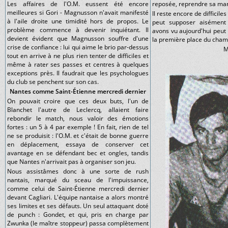
Les affaires de l'O.M. eussent été encore
reposée, reprendre sa mar
meilleures si Gori - Magnusson n'avait manifesté
Il reste encore de difficil
à l'aile droite une timidité hors de propos. Le
peut supposer aisément
problème commence à devenir inquiétant. Il
avons vu aujourd'hui peut
devient évident que Magnusson souffre d'une
la première place du cham
crise de confiance : lui qui aime le brio par-dessus
M
tout en arrive à ne plus rien tenter de difficiles et
même à rater ses passes et centres à quelques
exceptions près. Il faudrait que les psychologues
du club se penchent sur son cas.
Nantes comme Saint-Étienne mercredi dernier
On pouvait croire que ces deux buts, l'un de
Blanchet l'autre de Leclercq, allaient faire
rebondir le match, nous valoir des émotions
fortes : un 5 à 4 par exemple ! En fait, rien de tel
ne se produisit : l'O.M. et c'était de bonne guerre
en déplacement, essaya de conserver cet
avantage en se défendant bec et ongles, tandis
que Nantes n'arrivait pas à organiser son jeu.
Nous assistâmes donc à une sorte de rush
nantais, marqué du sceau de l'impuissance,
comme celui de Saint-Étienne mercredi dernier
devant Cagliari. L'équipe nantaise a alors montré
ses limites et ses défauts. Un seul attaquant doté
de punch : Gondet, et qui, pris en charge par
Zwunka (le maître stoppeur) passa complètement