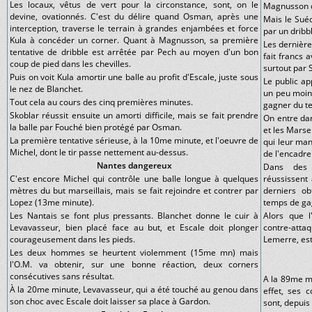
Les locaux, vêtus de vert pour la circonstance, sont, on le
Magnusson qu
devine, ovationnés. C'est du délire quand Osman, après une
Mais le Suéd
interception, traverse le terrain à grandes enjambées et force
par un dribbl
Kula à concéder un corner. Quant à Magnusson, sa première
Les dernière
tentative de dribble est arrêtée par Pech au moyen d'un bon
fait francs 
coup de pied dans les chevilles.
surtout par 
Puis on voit Kula amortir une balle au profit d'Escale, juste sous
Le public ap
le nez de Blanchet.
un peu moin
Tout cela au cours des cinq premières minutes.
gagner du t
Skoblar réussit ensuite un amorti difficile, mais se fait prendre
On entre dan
la balle par Fouché bien protégé par Osman.
et les Marsei
La première tentative sérieuse, à la 10me minute, et l'oeuvre de
qui leur man
Michel, dont le tir passe nettement au-dessus.
de l'encadr
Nantes dangereux
Dans des c
C'est encore Michel qui contrôle une balle longue à quelques
réussissent 
mètres du but marseillais, mais se fait rejoindre et contrer par
derniers ob
Lopez (13me minute).
temps de ga
Les Nantais se font plus pressants. Blanchet donne le cuir à
Alors que l
Levavasseur, bien placé face au but, et Escale doit plonger
contre-att
courageusement dans les pieds.
Lemerre, est
Les deux hommes se heurtent violemment (15me mn) mais
l'O.M. va obtenir, sur une bonne réaction, deux corners
consécutives sans résultat.
A la 89me mi
À la 20me minute, Levavasseur, qui a été touché au genou dans
effet, ses 
son choc avec Escale doit laisser sa place à Gardon.
sont, depuis