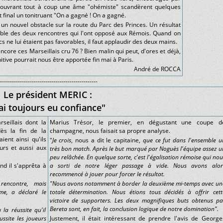
couvrant tout à coup une âme "ohémiste" scandèrent quelques
t final un tonitruant "On a gagné ! On a gagné.
i un nouvel obstacle sur la route du Parc des Princes. Un résultat
emble des deux rencontres qui l'ont opposé aux Rémois. Quand on
cs ne lui étaient pas favorables, il faut applaudir des deux mains.
core ces Marseillais cru 76 ? Bien malin qui peut, d'ores et déjà,
itive pourrait nous être apportée fin mai à Paris.
André de ROCCA
-------------------------------------------------
Le président MERIC :
'ai toujours eu confiance"
eillais dont la
Marius Trésor, le premier, en dégustant une coupe d
dès la fin de la
champagne, nous faisait sa propre analyse.
ent ainsi qu'ils
"
Je crois
, nous a dit le capitaine,
que ce fut dans l'ensemble u
eurs et aussi aux
très bon match. Après le but marqué par Noguès l'équipe assez u
peu relâchée. En quelque sorte, c'est l'égalisation rémoise qui nou
nd il s'apprêta à
a sorti de notre léger passage à vide. Nous avons alor
recommencé à jouer pour forcer le résultat.
rencontre, mais
"Nous avons notamment à border la deuxième mi-temps avec un
me, a déclaré le
totale détermination. Nous étions tous décidés à offrir cett
victoire de supporters. Les deux magnifiques buts obtenus pa
Bereta sont, en fait, la conclusion logique de notre domination".
 la réussite qu'il
ussite les joueurs
Justement, il était intéressant de prendre l'avis de George