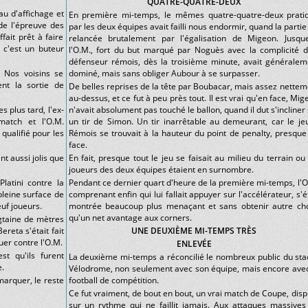
QUATRE-QUATRE-DEUX
au d'affichage et
En première mi-temps, le mêmes quatre-quatre-deux prati
de l'épreuve des
par les deux équipes avait failli nous endormir, quand la partie
fait prêt à faire
relancée brutalement par l'égalisation de Migeon. Jusque
 c'est un buteur
l'O.M., fort du but marqué par Noguès avec la complicité d
défenseur rémois, dès la troisième minute, avait généralem
? Nos voisins se
dominé, mais sans obliger Aubour à se surpasser.
ent la sortie de
De belles reprises de la tête par Boubacar, mais assez nettem
au-dessus, et ce fut à peu près tout. Il est vrai qu'en face, Mi
s plus tard, l'ex-
n'avait absolument pas touché le ballon, quand il dut s'incliner
match et l'O.M.
un tir de Simon. Un tir inarrêtable au demeurant, car le je
qualifié pour les
Rémois se trouvait à la hauteur du point de penalty, presque
face.
t aussi jolis que
En fait, presque tout le jeu se faisait au milieu du terrain ou
joueurs des deux équipes étaient en surnombre.
latini contre la
Pendant ce dernier quart d'heure de la première mi-temps, l'O
pleine surface de
comprenant enfin qui lui fallait appuyer sur l'accélérateur, s'é
euf joueurs.
montrée beaucoup plus menaçant et sans obtenir autre ch
qu'un net avantage aux corners.
gtaine de mètres
ereta s'était fait
UNE DEUXIÈME MI-TEMPS TRÈS
ouer contre l'O.M.
ENLEVÉE
st qu'ils furent
La deuxième mi-temps a réconcilié le nombreux public du sta
e.
Vélodrome, non seulement avec son équipe, mais encore avec
marquer, le reste
football de compétition.
Ce fut vraiment, de bout en bout, un vrai match de Coupe, disp
sur un rythme qui ne faillit jamais. Aux attaques massives