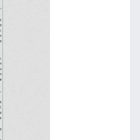
-
c
a
.
n
s
.
n
u
n
e
,
e
.
s
s
t