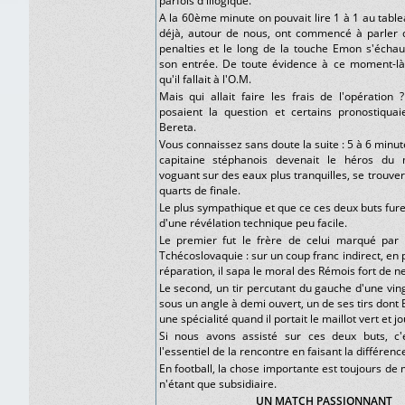
parfois d'illogique.
A la 60ème minute on pouvait lire 1 à 1 au table
déjà, autour de nous, ont commencé à parler 
penalties et le long de la touche Emon s'échauf
son entrée. De toute évidence à ce moment-là
qu'il fallait à l'O.M.
Mais qui allait faire les frais de l'opération 
posaient la question et certains pronostiquai
Bereta.
Vous connaissez sans doute la suite : 5 à 6 minute
capitaine stéphanois devenait le héros du 
voguant sur des eaux plus tranquilles, se trouver 
quarts de finale.
Le plus sympathique et que ce ces deux buts furen
d'une révélation technique peu facile.
Le premier fut le frère de celui marqué par P
Tchécoslovaquie : sur un coup franc indirect, en 
réparation, il sapa le moral des Rémois fort de n
Le second, un tir percutant du gauche d'une vin
sous un angle à demi ouvert, un de ses tirs dont B
une spécialité quand il portait le maillot vert et j
Si nous avons assisté sur ces deux buts, c'e
l'essentiel de la rencontre en faisant la différenc
En football, la chose importante est toujours de 
n'étant que subsidiaire.
UN MATCH PASSIONNANT