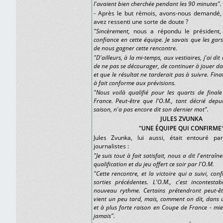
l'avaient bien cherchée pendant les 90 minutes".
- Après le but rémois, avons-nous demandé,
avez ressenti une sorte de doute ?
"Sincèrement,
nous a répondu le président
confiance en cette équipe. Je savais que les gar
de nous gagner cette rencontre.
"D'ailleurs, à la mi-temps, aux vestiaires, j'ai dit
de ne pas se décourager, de continuer à jouer d
et que le résultat ne tarderait pas à suivre. Fina
à fait conforme aux prévisions.
"Nous voilà qualifié pour les quarts de final
France. Peut-être que l'O.M., tant décrié depu
saison, n'a pas encore dit son dernier mot".
JULES ZVUNKA
"UNE ÉQUIPE QUI CONFIRME
Jules Zvunka, lui aussi, était entouré p
journalistes :
"Je suis tout à fait satisfait, nous a dit l'entraîne
qualification et du jeu offert ce soir par l'O.M.
"Cette rencontre, et la victoire qui a suivi, conf
sorties précédentes. L'O.M., c'est incontesta
nouveau rythme. Certains prétendront peut-ê
vient un peu tard, mais, comment on dit, dans
et à plus forte raison en Coupe de France - mi
jamais".