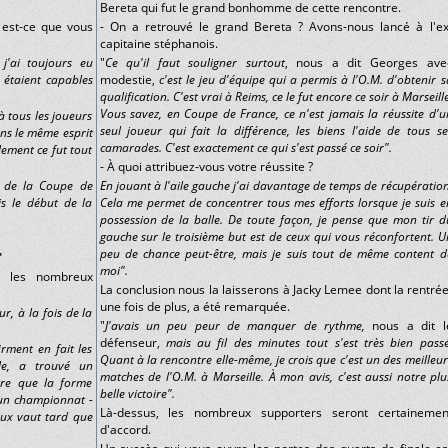
Bereta qui fut le grand bonhomme de cette rencontre.
 est-ce que vous
- On a retrouvé le grand Bereta ? Avons-nous lancé à l'ex
capitaine stéphanois.
,
j'ai toujours eu
"
Ce qu'il faut souligner surtout
, nous a dit Georges ave
s étaient capables
modestie,
c'est le jeu d'équipe qui a permis à l'O.M. d'obtenir s
qualification. C'est vrai à Reims, ce le fut encore ce soir à Marseille
Vous savez, en Coupe de France, ce n'est jamais la réussite d'u
 à tous les joueurs
seul joueur qui fait la différence, les biens l'aide de tous se
ans le même esprit
camarades. C'est exactement ce qui s'est passé ce soir".
lement ce fut tout
- À quoi attribuez-vous votre réussite ?
e de la Coupe de
En jouant à l'aile gauche j'ai davantage de temps de récupération
is le début de la
Cela me permet de concentrer tous mes efforts lorsque je suis e
possession de la balle. De toute façon, je pense que mon tir d
gauche sur le troisième but est de ceux qui vous réconfortent. U
peu de chance peut-être, mais je suis tout de même content d
"
moi".
ar les nombreux
La conclusion nous la laisserons à Jacky Lemee dont la rentrée
une fois de plus, a été remarquée.
ur, à la fois de la
"
J'avais un peu peur de manquer de rythme,
nous a dit l
défenseur,
mais au fil des minutes tout s'est très bien passé
irment en fait les
Quant à la rencontre elle-même, je crois que c'est un des meilleur
ble, a trouvé un
matches de l'O.M. à Marseille. À mon avis, c'est aussi notre plu
tre que la forme
belle victoire".
 un championnat -
Là-dessus, les nombreux supporters seront certainemen
eux vaut tard que
d'accord.