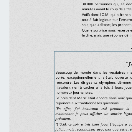
30.000 personnes qui, se dé
minutes avant le coup de siffle
Voilà donc l'O.M. qui a franch
tout à fait logique sur l'ens
sait, qu'au départ, les pronosti
Quelle surprise nous réserve en
le dire, mais une réponse défin
-
"J
Beaucoup de monde dans les vestiaires mars
porte, exceptionnellement, s'était ouverte 
rencontre. Les dirigeants olympiens démontrai
n'avaient rien à cacher à la fois à leurs jou
nombreux journalistes.
Le président Meric était encore sans voix qua
répondre aux traditionnelles questions.
"En effet, j'ai beaucoup crié pendant la 
maintenant je peux afficher un sourire légiti
président.
"L'O.M. ce soir a très bien joué. L'équipe a eu
fallait, mais reconnaissez avec moi que cette ré