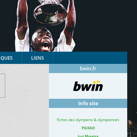
IQUES
LIENS
bwin.fr
Info site
Fiches des olympiens & olympiennes
PAIXAO
Iuri Moreira