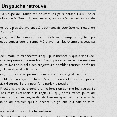
Un gauche retrouvé !
 la Coupe de France fait souvent les yeux doux à l'O.M., nous
 lorsque M. Wurtz donna, hier soir, le coup d'envoi sur le coup de
re jours plus tôt, avaient été trop mauvais pour être honnêtes, on
 "un truc".
guès, avec la complicité de la défense champenoise, trompa
fut de penser que la Bonne Mère avait prit les Olympiens sous sa
r de Simon. Et les spectateurs qui, plus nombreux que d'habitude,
de se surprenaient à trembler. C'est que cette partie, commencée
 poursuivait sous celle des projecteurs, semblait tourner, après un
, à l'avantage des Rémois.
orte, entre les vingt premières minutes et les vingt dernières.
 le public commença à réclamer Albert Emon sur l'air des lampions.
isit Georges Bereta pour faire parler la poudre.
s Phocéens, en règle générale, ne font rien comme les autres. Et
pas faire exception à la règle. Lui qui, après trente jours de
près son premier but, se décida à en marquer deux, en moins de
 doute de prouver qu'il a encore un gauche qui sait se faire
 aujourd'hui nous dire le contraire.
s Marseillais achevèrent la partie en roue libre, encouragés par