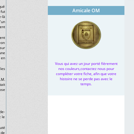
qué
Amicale OM
 fut
-là
'un
ent
ent
geon
 sur
une
 en
Vous qui avez un jour porté fièrement
 les
nos couleurs,contactez nous pour
compléter votre fiche, afin que votre
histoire ne se perde pas avec le
.M.
temps.
tait
ose
de-
 le
uté
 de