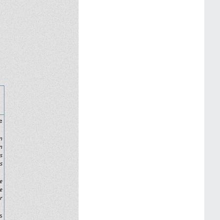
e
n
n
s
s
e
e
r
s