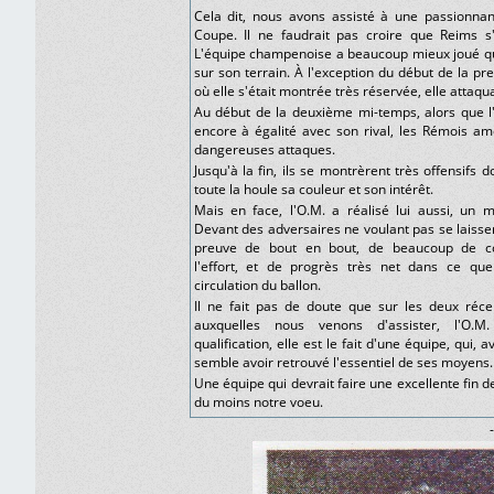
Cela dit, nous avons assisté à une passionna
Coupe. Il ne faudrait pas croire que Reims s'e
L'équipe champenoise a beaucoup mieux joué q
sur son terrain. À l'exception du début de la p
où elle s'était montrée très réservée, elle atta
Au début de la deuxième mi-temps, alors que l'
encore à égalité avec son rival, les Rémois am
dangereuses attaques.
Jusqu'à la fin, ils se montrèrent très offensifs
toute la houle sa couleur et son intérêt.
Mais en face, l'O.M. a réalisé lui aussi, un m
Devant des adversaires ne voulant pas se laisser b
preuve de bout en bout, de beaucoup de co
l'effort, et de progrès très net dans ce que
circulation du ballon.
Il ne fait pas de doute que sur les deux réce
auxquelles nous venons d'assister, l'O.
qualification, elle est le fait d'une équipe, qui, 
semble avoir retrouvé l'essentiel de ses moyens.
Une équipe qui devrait faire une excellente fin d
du moins notre voeu.
-