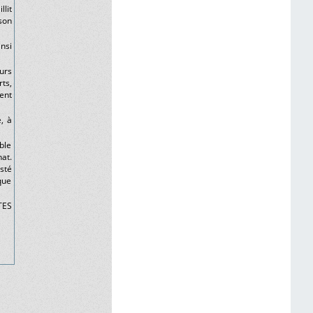
llit
son
nsi
urs
ts,
ent
e, à
ble
at.
isté
que
TES