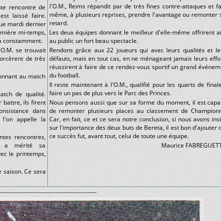
l'O.M., Reims répandit par de très fines contre-attaques et fai
nte rencontre de
même, à plusieurs reprises, prendre l'avantage ou remonter 
st laissé faire.
retard.
ue mardi dernier
remière mi-temps,
Les deux équipes donnant le meilleur d'elle-même offrirent ai
qua constamment.
au public un fort beau spectacle.
O.M. se trouvait
Rendons grâce aux 22 joueurs qui avec leurs qualités et le
orcèrent de très
défauts, mais en tout cas, en ne ménageant jamais leurs effor
réussirent à faire de ce rendez-vous sportif un grand événem
du football.
 donnant au match
Il reste maintenant à l'O.M., qualifié pour les quarts de final
faire un pas de plus vers le Parc des Princes.
atch de qualité.
attre, ils firent
Nous pensons aussi que sur sa forme du moment, il est capa
nsistance dans
de remonter plusieurs places au classement de Championn
 l'on appelle la
Car, en fait, ce et ce sera notre conclusion, si nous avons ins
sur l'importance des deux buts de Bereta, il est bon d'ajouter 
ce succès fut, avant tout, celui de toute une équipe.
ntes rencontres,
M. a mérité sa
Maurice FABREGUET
avec le printemps,
e saison. Ce sera
-------------------------------------------------