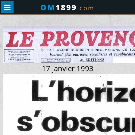
OM
1899
.com
17 janvier 1993