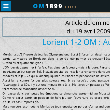
OM
1899
.com
Article de om.ne
du 19 avril 200
Lorient 1-2 OM : Au
Menés jusqu'à l'heure de jeu, les Olympiens ont réussi à forcer un destin capr
partie. La victoire de Bordeaux dans la soirée leur permet de creuser l'éca
Girondins et quatre sur Lyon !
L'OM devait gagner, et il l'a fait. Pas dans un fauteuil, mais à la dure. Parc
inscrivant un but rapide (8e). Et avait ensuite pu installer la rencontre dans u
espaces et le jeu. Ce qui allait enquiquiner les Phocéens pendant les deux tiers 
Aussi la rencontre fut des plus stressantes. Et ce jusqu'au bout, puisq
l'avantage à la 80e, il y eut une minute folle à la 84e, avec un poteau de Wi
forcément) de Mandanda devant Saifi.
On passa donc par toutes les émotions ce dimanche après-midi au Moustoir.
Gameiro parut partir en position de hors-jeu sur l'ouverture du score lorie
d'ailleurs pas l'impression.
Mais toujours est-il que le Merlus se joua ensuite du portier d'un grand pon