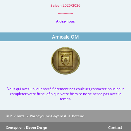
Saison 2025/2026
-------------
Aidez-nous
Amicale OM
Vous qui avez un jour porté fièrement nos couleurs,contactez nous pour
compléter votre fiche, afin que votre histoire ne se perde pas avec le
temps.
© P. Villard, G. Parpayouné-Gayard & H. Betend
Contact
Conception : Eleven Design