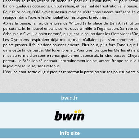
Phocéens se retrouvèrent en fâcheuse posture. Devoir batailler pour refai
ballon, quelques occasions, un but refusé, et pas mal de frustration à la pause.
Pour faire court, l'OM avait le dessus mais ce n'était pas encore suffisant. Le cu
repiquer dans l'axe, elle s'empalait sur les piques bretonnes.
Après la pause, la rapide entrée de Wiltord (à la place de Ben Arfa) fut un
percutant. Et le nouvel entrant se retrouvera mêlé à l'égalisation. Sa repri
échoua sur Civelli, à point nommé, qui glissa le ballon dans les filets vides (60e,
Les Olympiens respiraient déjà mieux, mais n'allaient pas s'en contenter. Il 
points promis. Il fallait donc pousser encore. Plus haut, plus fort. Tandis que 
dans cette fin de partie. Mal lui en prenait. Pour une fois que les Merlus étaien
mise au terme d'un contre remarquablement construit. En cinq passes, Cheyrou
poteau. Le Brésilien réussissait l'enchaînement idoine, amorti-frappe sous la ba
la joie marseillaise, sans retenue.
L'équipe était sortie du guêpier, et remettait la pression sur ses poursuivants b
bwin.fr
Info site