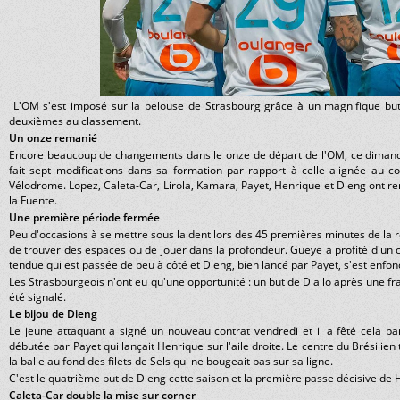
L'OM s'est imposé sur la pelouse de Strasbourg grâce à un magnifique but 
deuxièmes au classement.
Un onze remanié
Encore beaucoup de changements dans le onze de départ de l'OM, ce dimanch
fait sept modifications dans sa formation par rapport à celle alignée au 
Vélodrome. Lopez, Caleta-Car, Lirola, Kamara, Payet, Henrique et Dieng ont r
la Fuente.
Une première période fermée
Peu d'occasions à se mettre sous la dent lors des 45 premières minutes de la 
de trouver des espaces ou de jouer dans la profondeur. Gueye a profité d'un 
tendue qui est passée de peu à côté et Dieng, bien lancé par Payet, s'est enfoncé
Les Strasbourgeois n'ont eu qu'une opportunité : un but de Diallo après une f
été signalé.
Le bijou de Dieng
Le jeune attaquant a signé un nouveau contrat vendredi et il a fêté cela pa
débutée par Payet qui lançait Henrique sur l'aile droite. Le centre du Brésilien
la balle au fond des filets de Sels qui ne bougeait pas sur sa ligne.
C'est le quatrième but de Dieng cette saison et la première passe décisive de
Caleta-Car double la mise sur corner