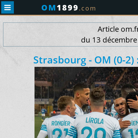
OM
1899
.com
Article om.f
du 13 décembre
Strasbourg - OM (0-2)