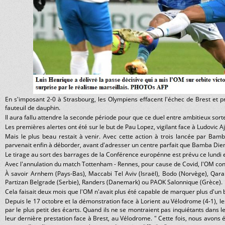
En s'imposant 2-0 à Strasbourg, les Olympiens effacent l'échec de Brest et p
fauteuil de dauphin.
Il aura fallu attendre la seconde période pour que ce duel entre ambitieux sort
Les premières alertes ont été sur le but de Pau Lopez, vigilant face à Ludovic A
Mais le plus beau restait à venir. Avec cette action à trois lancée par Bamb
parvenait enfin à déborder, avant d'adresser un centre parfait que Bamba Dien
Le tirage au sort des barrages de la Conférence europénne est prévu ce lundi 
Avec l'annulation du match Tottenham - Rennes, pour cause de Covid, l'OM conn
À savoir Arnhem (Pays-Bas), Maccabi Tel Aviv (Israël), Bodo (Norvège), Qara
Partizan Belgrade (Serbie), Randers (Danemark) ou PAOK Salonnique (Grèce).
Cela faisait deux mois que l'OM n'avait plus été capable de marquer plus d'un 
Depuis le 17 octobre et la démonstration face à Lorient au Vélodrome (4-1), l
par le plus petit des écarts. Quand ils ne se montraient pas inquiétants dans 
leur dernière prestation face à Brest, au Vélodrome. " Cette fois, nous avons é