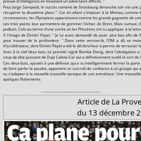
preuve d'intelligence en muselant un adversaire difficile. "
Pour Jorge Sampaoli, le succès ramené de Strasbourg dimanche soir est une pr
récupérer la deuxième place ". Car en allant s'imposer à la Meinau, comme ils
circonstances, les Olympiens apparaissent comme les grands gagnants de cett
Les trois points leur permettent de gommer l'échec de Brest. Mais surtout, 
podium. Cela au terme d'une soirée où les Phocéens ont su appliquer à la lettr
À l'image de Dimitri Payet. " Je lui avais demandé de jouer plus bas afin de f
pour trouver de la profondeur. " Dans cette version-là, l'OM a dû se mont
d'accélérateur, dont Dimitri Payet a été le déclencheur a permis de terrasser l
Avec à la clef deux buts. Le premier signé Bamba Dieng, dont l'abnégation 
coup de tête puissant de Duje Caleta-Car qui a définitivement scellé le sort de l
Ces deux buts, ajoutés à une défense qui a su intelligemment fermer la porte 
de faire parler la poudre, apportent un surcroît de confiance à un groupe qui
su s'adapter à la nouvelle trouvaille tactique de son entraîneur. Une trouvaille
quelques flottements.
-----------------------------------------------
Article de La Prov
du 13 décembre 