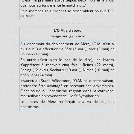
"C'est ma première sortie depuis deux mois et je crois
que nous aurions mérité le match nul..."
Et le matches se suivent et se ressemblent pour le F.C.
de Metz.
---------------------------
L'O.M. a d'abord
mangé son gain noir
Au lendemain du déplacement de Metz, l'O.M. n'en a
plus que 3 à effectuer : à Sète (5 avril), Nice (3 mai) et
Roubaix (17 mai).
En outre (c'est bien le cas de le dire), les blancs
s'apprêtent à recevoir cinq fois : Reims (22 mars),
Racing (12 avril), Sochaux (19 avril), Nîmes (10 mai) et
enfin Lens (24 mai).
Invaincu au Stade Vélodrome, l'O.M. peut cette saison,
prétendre être avantagé en recevant ses adversaires.
C'est pourquoi l'optimisme régnait dans la caravane
marseillaise en revenant de l'île St-Symphorien.
Le succès de Metz renforçait cela va de soi, cet
optimisme.