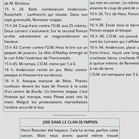
qui met en corner. Le même 
de M. Bireloux.
aisance le coup de pied de c
15 h 26. Belle combinaison Andersson-
16 h 36. Tirs de Hess. Ponc
Rustichelli - Lanfranchi qui shoote. Dans son
corner.
style grenouille, Remetter stoppe.
16 h 38. Essai sous la barre
15 h 34. Coup franc contre l'O.M. aux 25 mètres.
Poncet stoppe et bloque.
Deux corners s'ensuivent. Sur le second Poncet
arrête adroitement et magistralement en
16 h 40. L'O.M. est pressé
hauteur.
sont les Lorrains qui s'affole
15 h 43. Corner contre l'O.M. Hess le tire sur un
16 h 44. Andersson, placé u
paquet de joueurs. La tête d'Aballay émerge et
franc-tireur, reçoit une long
le cuir frôle l'extérieur de l'horizontale.
crochette héros crochette W
à quinze mètres de Remetter,
15 h 45. Mi-temps. L'O.M. mène par 1 à 0.
à ras de terre.
16 h. Andersson remet en jeu. Metz contre-
L'O.M. est vainqueur par 3 à 
attaque et Hnatow tire au-dessus.
16 h 9. Attaque massive de Metz. Phases
confuses devant les buts de Poncet à la suite
d'un centre de Burda. Un homme stoppe, c'est
Hnatow qui marque, mais Plewa avait mis la
main. Malgré les protestations marseillaises
l'arbitre accorde le but.
---------------------------
JOIE DANS LE CLAN OLYMPIEN
Henri Roessler été loquace. Cela lui arrive, parfois cette
saison. Mais nous avons quand même trouvé