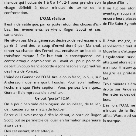
marque qui fluctua de 1 à 0 à 1-1, 2-1 pour prendre son
la place d'Ibrir.
visage définitif à deux minutes du terme de la
Il ne fut pas éto
confrontation.
avantage acquis à
L'O.M. réaliste
encore leurs places
de l'île Saint-Symph
Il est indéniable que, par un juste retour des choses d'ici-
bas, les événements servirent Roger Scotti et ses
camarades.
Ne vit-on pas Metz, généreux désireux de redressement
Il était maigre, 
partir à fond dès le coup d'envoi donné par Marchal,
représentait tout
tenter sa chance dès l'envoi et... encaisser un but de la
Mosellans d'attaque
troisième minute ? Ce but était la conséquence une
L'égalisation sur
contre-attaque olympienne qui avait eu pour point de
attaquait alors et,
départ un coup franc accordé à Johansson à vingt mètres
main sur Hnatow qui,
des filets de Poncet.
Malgré les protest
L'aîné des Gunnar de l'O.M. tira le coup franc, loin lui, sur
but.
Andersson que marquait Fuschs. Pour son malheur
Trois minutes s'éta
Fuchs manqua l'interception. Vous pensez bien que...
droite par Anders
Gunnar il s'empressa d'en profiter.
Remetter et des déf
Ce but "porta" l'O.M.
buts.
On a pour habitude d'épiloguer, de soupeser, de tailler,
Dès lors l'O.M. n
de... causer sur un match de football.
minutes de la fin
Parce qu'il avait marqué dès le début, le onze de Roger
affola Wattebled sur
Scotti put se permettre de jouer en formation supérieure
la marque.
à sa rivale.
Dès cet instant, Metz attaque.