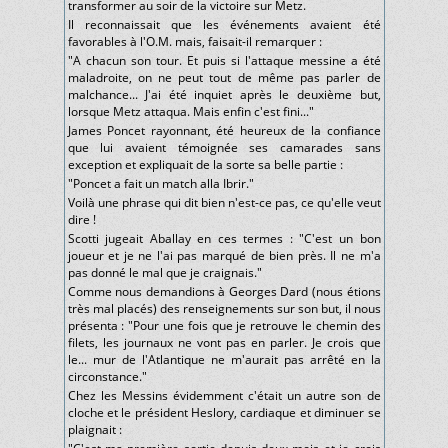
transformer au soir de la victoire sur Metz.
Il reconnaissait que les événements avaient été
favorables à l'O.M. mais, faisait-il remarquer :
"A chacun son tour. Et puis si l'attaque messine a été
maladroite, on ne peut tout de même pas parler de
malchance... J'ai été inquiet après le deuxième but,
lorsque Metz attaqua. Mais enfin c'est fini..."
James Poncet rayonnant, été heureux de la confiance
que lui avaient témoignée ses camarades sans
exception et expliquait de la sorte sa belle partie :
"Poncet a fait un match alla Ibrir."
Voilà une phrase qui dit bien n'est-ce pas, ce qu'elle veut
dire !
Scotti jugeait Aballay en ces termes : "C'est un bon
joueur et je ne l'ai pas marqué de bien près. Il ne m'a
pas donné le mal que je craignais."
Comme nous demandions à Georges Dard (nous étions
très mal placés) des renseignements sur son but, il nous
présenta : "Pour une fois que je retrouve le chemin des
filets, les journaux ne vont pas en parler. Je crois que
le... mur de l'Atlantique ne m'aurait pas arrêté en la
circonstance."
Chez les Messins évidemment c'était un autre son de
cloche et le président Heslory, cardiaque et diminuer se
plaignait :