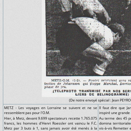
(De notre envoyé spécial : Jean PEYR
METZ - Les voyages en Lorraine se suivent et ne se
Il faut dire que J
ressemblent pas pour l'O.M.
inspiré une grande 
Hier, à Metz, devant 9.699 spectateurs recette 1.765.075
Au terme des 45 p
francs, les hommes d'Henri Roessler ont vaincu le F.C.
domina territorial
Metz par 3 buts à 1, sans jamais avoir été menés à la
vis-à-vis Remetter e