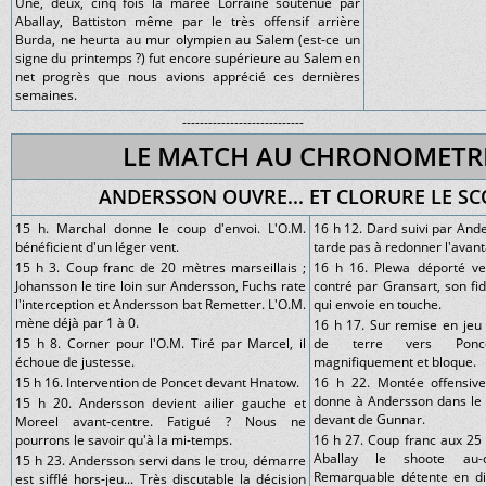
Une, deux, cinq fois la marée Lorraine soutenue par
Aballay, Battiston même par le très offensif arrière
Burda, ne heurta au mur olympien au Salem (est-ce un
signe du printemps ?) fut encore supérieure au Salem en
net progrès que nous avions apprécié ces dernières
semaines.
----------------------------
LE MATCH AU CHRONOMETR
ANDERSSON OUVRE... ET CLORURE LE S
15 h. Marchal donne le coup d'envoi. L'O.M.
16 h 12. Dard suivi par And
bénéficient d'un léger vent.
tarde pas à redonner l'avan
15 h 3. Coup franc de 20 mètres marseillais ;
16 h 16. Plewa déporté vers
Johansson le tire loin sur Andersson, Fuchs rate
contré par Gransart, son fi
l'interception et Andersson bat Remetter. L'O.M.
qui envoie en touche.
mène déjà par 1 à 0.
16 h 17. Sur remise en jeu 
15 h 8. Corner pour l'O.M. Tiré par Marcel, il
de terre vers Ponc
échoue de justesse.
magnifiquement et bloque.
15 h 16. Intervention de Poncet devant Hnatow.
16 h 22. Montée offensive 
donne à Andersson dans le 
15 h 20. Andersson devient ailier gauche et
devant de Gunnar.
Moreel avant-centre. Fatigué ? Nous ne
pourrons le savoir qu'à la mi-temps.
16 h 27. Coup franc aux 25 
Aballay le shoote au
15 h 23. Andersson servi dans le trou, démarre
Remarquable détente en di
est sifflé hors-jeu... Très discutable la décision