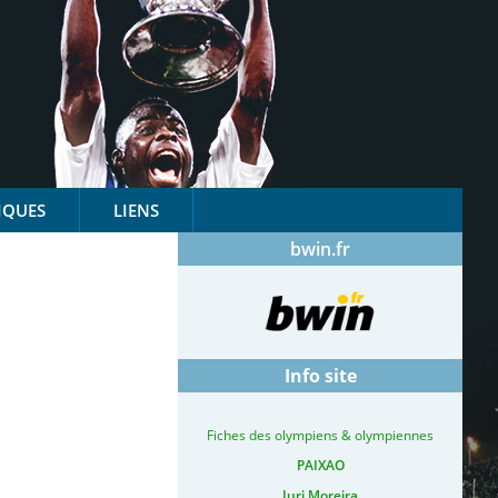
IQUES
LIENS
bwin.fr
Info site
Fiches des olympiens & olympiennes
PAIXAO
Iuri Moreira