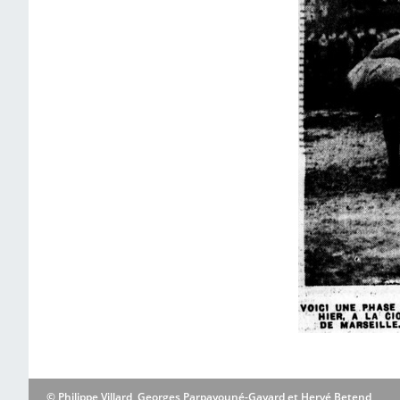
© Philippe Villard, Georges Parpayouné-Gayard et Hervé Betend