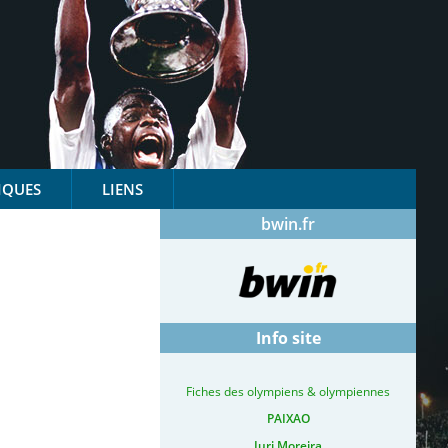
IQUES
LIENS
bwin.fr
Info site
Fiches des olympiens & olympiennes
PAIXAO
Iuri Moreira