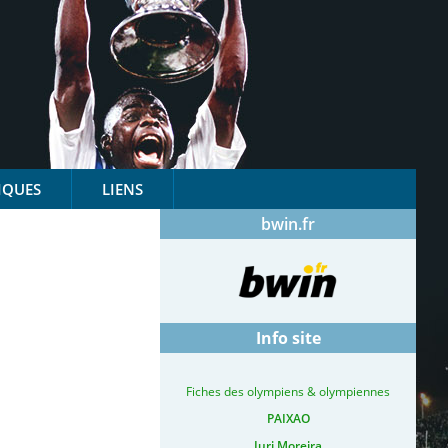
IQUES
LIENS
bwin.fr
Info site
Fiches des olympiens & olympiennes
PAIXAO
Iuri Moreira