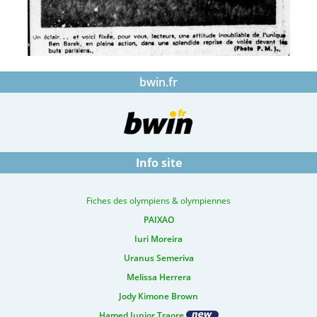
bwin.fr
Info site
Fiches des olympiens & olympiennes
PAIXAO
Iuri Moreira
Uranus Semeriva
Melissa Herrera
Jody Kimone Brown
Hamed Junior Traore