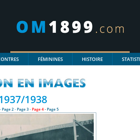
CONTRES
FÉMININES
HISTOIRE
STATIST
1937/1938
-
Page 2
-
Page 3
-
Page 4
-
Page 5