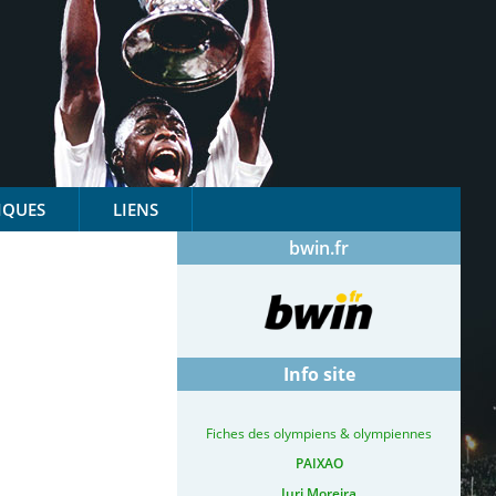
IQUES
LIENS
bwin.fr
Info site
Fiches des olympiens & olympiennes
PAIXAO
Iuri Moreira