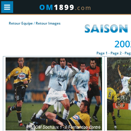
OM
1899
.com
Retour Equipe
/
Retour Images
200
Page 1
-
Page 2
-
Pag