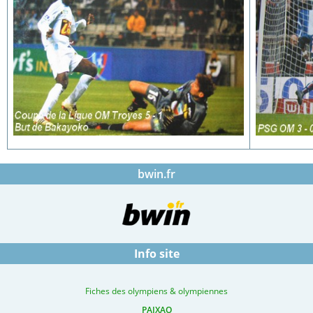
bwin.fr
Info site
Fiches des olympiens & olympiennes
PAIXAO