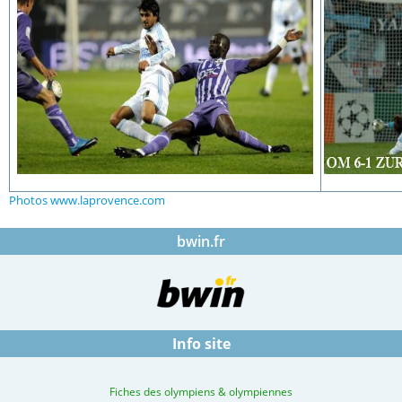
Photos www.laprovence.com
bwin.fr
Info site
Fiches des olympiens & olympiennes