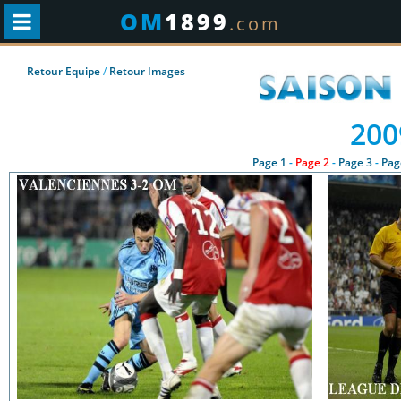
OM
1899
.com
Retour Equipe
/
Retour Images
200
Page 1
-
Page 2
-
Page 3
-
Pag