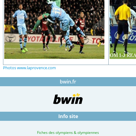
Photos www.laprovence.com
bwin.fr
Info site
Fiches des olympiens & olympiennes