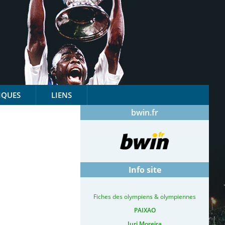
IQUES
LIENS
bwin.fr
Info site
Fiches des olympiens & olympiennes
PAIXAO
Iuri Moreira