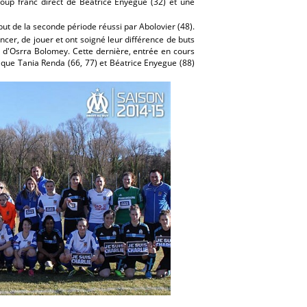
oup franc direct de Béatrice Enyegue (32) et une
ut de la seconde période réussi par Abolovier (48).
er, de jouer et ont soigné leur différence de buts
e d'Osrra Bolomey. Cette dernière, entrée en cours
t que Tania Renda (66, 77) et Béatrice Enyegue (88)