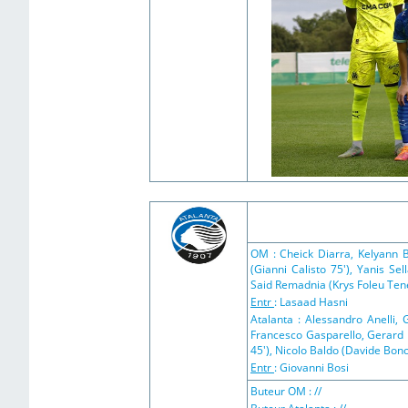
OM : Cheick Diarra, Kelyann 
(Gianni Calisto 75'), Yanis S
Said Remadnia (Krys Foleu Ten
Entr
: Lasaad Hasni
Atalanta : Alessandro Anelli, 
Francesco Gasparello, Gerard R
45'), Nicolo Baldo (Davide Bono
Entr
: Giovanni Bosi
Buteur OM : //