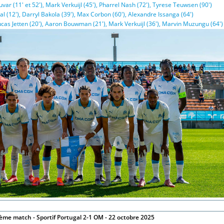
 (11' et 52'), Mark Verkuijl (45'), Pharrel Nash (72'), Tyrese Teuwsen (90')
 (12'), Darryl Bakola (39'), Max Corbon (60'), Alexandre Issanga (64')
as Jetten (20'), Aaron Bouwman (21'), Mark Verkuijl (36'), Marvin Muzungu (64')
ème match - Sportif Portugal 2-1 OM - 22 octobre 2025