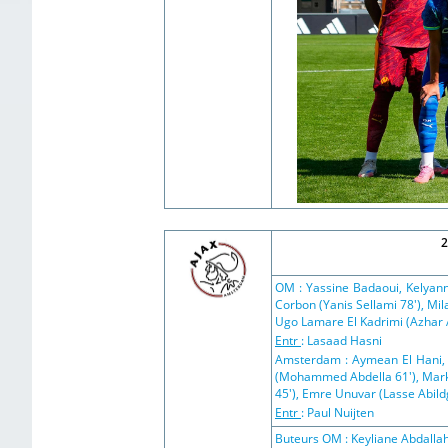
2
OM : Yassine Badaoui, Kelyann
Corbon (Yanis Sellami 78'), Mi
Ugo Lamare El Kadrimi (Azhar A
Entr
: Lasaad Hasni
Amsterdam : Aymean El Hani,
(Mohammed Abdella 61'), Mark 
45'), Emre Unuvar (Lasse Abild
Entr
: Paul Nuijten
Buteurs OM : Keyliane Abdallah