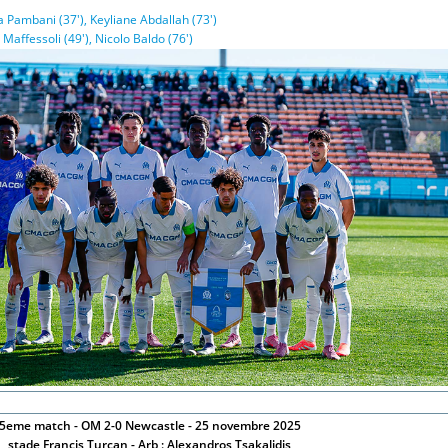
 Pambani (37'), Keyliane Abdallah (73')
Maffessoli (49'), Nicolo Baldo (76')
5eme match - OM 2-0 Newcastle - 25 novembre 2025
stade Francis Turcan - Arb : Alexandros Tsakalidis