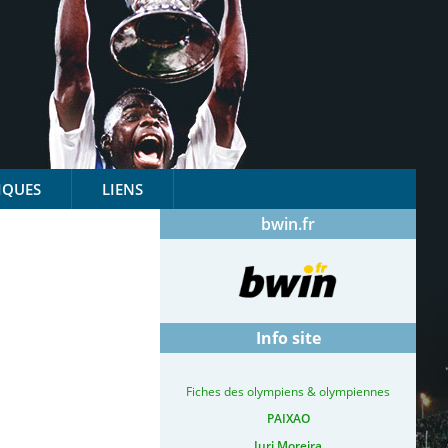
IQUES
LIENS
bwin.fr
Info site
Fiches des olympiens & olympiennes
PAIXAO
Iuri Moreira