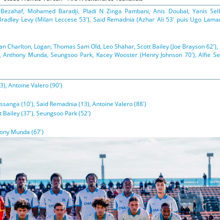
 Bezahaf, Mohamed Baradji, Pladi N Zinga Pambani, Anis Doubal, Yanis Sell
Bradley Levy (Milan Leccese 53'), Said Remadnia (Azhar Ali 53' puis Ugo Lama
n Charlton, Logan, Thomas Sam Old, Leo Shahar, Scott Bailey (Joe Brayson 62'),
), Anthony Munda, Seungsoo Park, Kacey Wooster (Henry Johnson 70'), Alfie S
), Antoine Valero (90')
ssanga (10'), Said Remadnia (13), Antoine Valero (88')
 Bailey (37'), Seungsoo Park (52')
ony Munda (67')