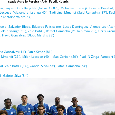
stade Aurelio Pereira - Arb : Patrik Kolaric
bal, Rayan Ouro Bang Na (Azhar Ali 87'), Mohamed Baradji, Kelyann Bezahaf,
 Leccese (Alexandre Issanga 45'), Tadjidine Mmandi (Said Remadnia 87'), Key
i (Antoine Valero 73')
uvela, Salvador Blopa, Eduardo Felicissimo, Lucas Dominguez, Alonso Lee (Ata
Gola Kissanga 59'), Zaid Bafdili, Rafael Camacho (Paulo Simao 78'), Chris Gro
va, Flavio Goncalves (Diogo Martins 88')
vio Goncalves (11'), Paulo Simao (81')
 Mmandi (26'), Milan Leccese (40'), Max Corbon (50'), Pladi N Zinga Pambani (
 : Zaid Bafdili (14'), Gabriel Silva (53'), Rafael Camacho (64')
: Gabriel Silva (84')