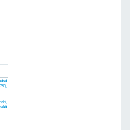
ubal
75'),
ndri,
naldi