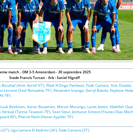
eme match - OM 3-5 Amsterdam - 30 septembre 2025
Stade Francis Turcan - Arb : Saniel Higraff
 Bezahaf (Amir Kernif 67'), Pladi N'Zinga Pambani, Fode Camara, Anis Doubal
lan Leccese (Said Remadnia 79'), Alexandre Issanga, Darryl Bakola, Keyliane Abda
li 78')
 Luuk Beekman, Aaron Bouwman, Marvin Muzungu, Lucas Jetten, Abdellah Oua
Verkuijl (Tyrese Teuwsen 79'), Sean Steur, Jeshurun Simeon (Younes Elias Mec
gaard 89'), Pharrel Nash (Hasan Ayyildiz 79')
 (27'), Ugo Lamare El Kadrimi (34'), Fode Camara (37')