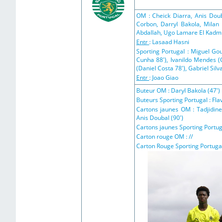
OM : Cheick Diarra, Anis Dou
Corbon, Darryl Bakola, Milan
Abdallah, Ugo Lamare El Kadmir
Entr
: Lasaad Hasni
Sporting Portugal : Miguel Go
Cunha 88'), Ivanildo Mendes (
(Daniel Costa 78'), Gabriel Sil
Entr
: Joao Giao
Buteur OM : Daryl Bakola (47')
Buteurs Sporting Portugal : Fla
Cartons jaunes OM : Tadjidine
Anis Doubal (90')
Cartons jaunes Sporting Portugal
Carton rouge OM : //
Carton Rouge Sporting Portugal 