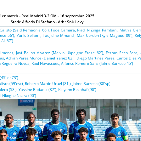
1er match - Real Madrid 3-2 OM - 16 septembre 2025
Stade Alfredo Di Stefano - Arb : Snir Levy
Calisto (Said Remadnia 66'), Fode Camara, Pladi N'Zinga Pambani, Mathis Cle
ese 56'), Yanis Sellami, Tadjidine Mmandi, Max Cordon (Kyle Magaud 89'), Ke
Ali 67')
Jimenez, Javi Bailon Alvarez (Melvin Ukpeigbe Eraze 62'), Ferran Seco Fons, 
as, Adrian Perez Munoz (Daniel Yanez 62'), Diego Martinez Perez, Carlos Diez 
an Regueira Novoa, Raul Navascues, Alfonso Romero Sanz (Jaime Barroso 45')
45' et 73')
listo (59'csc), Roberto Martin Uruel (81'), Jaime Barroso (88'sp)
ero (58'), Yassine Badaoui (87'), Kelyann Bezahaf (90')
el Nkoghe Ncara (90')