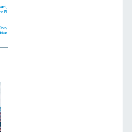
ami,
re El
 Rory
eldon