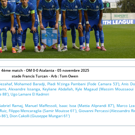
4ème match - OM 0-0 Atalanta - 05 novembre 2025
stade Francis Turcan - Arb : Tom Owen
Bezahaf, Mohamed Baradji, Pladi N'zinga Pambani (Fode Camara 53'), Anis Do
ellami, Alexandre Issanga, Keyliane Abdallah, Kyle Magaud (Wassim Moussaoui 
e 88'), Ugo Lamare El Kadmiri
Gabriel Ramaj, Manuel Maffessoli, Isaac Isoa (Mattia Aliprandi 87'), Marco Lza
uiz, Filippo Mencaraglia (Samir Mouisse 61'), Giovanni Percassi (Alessandro Ri
 86'), Dion Cakolli (Giuseppe Mungari 61')