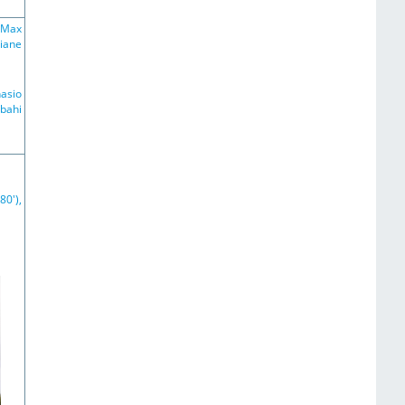
 Max
liane
nasio
mbahi
80'),