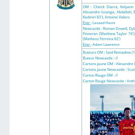
OM : Cheick Diarra, Kelyann
Alexandre Issanga, Abdallah, 
Kadmiri 83'), Antoine Valero
Entr
: Lasaad Hasni
Newcastle : Roman Dowell, Dyla
Finneran (Matthew Taylor 74'
(Matheos Ferreira 62')
Entr
: Adam Lawrence
Buteurs OM : Said Remadnia (13
Buteur Newcastle : //
Cartons jaune OM : Alexandre I
Cartons jaune Newcastle : Scott
Carton Rouge OM : //
Carton Rouge Newcastle : Anth