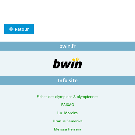
.
.
.
.
Retour
bwin.fr
Info site
Fiches des olympiens & olympiennes
PAIXAO
Iuri Moreira
Uranus Semeriva
Melissa Herrera