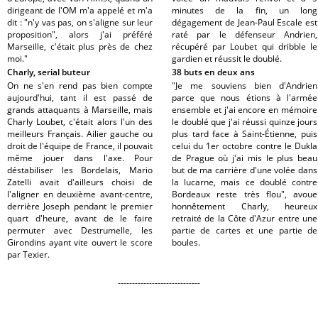
dirigeant de l'OM m'a appelé et m'a
minutes de la fin, un long
dit : "n'y vas pas, on s'aligne sur leur
dégagement de Jean-Paul Escale est
proposition", alors j'ai préféré
raté par le défenseur Andrien,
Marseille, c'était plus près de chez
récupéré par Loubet qui dribble le
moi."
gardien et réussit le doublé.
Charly, serial buteur
38 buts en deux ans
On ne s'en rend pas bien compte
"Je me souviens bien d'Andrien
aujourd'hui, tant il est passé de
parce que nous étions à l'armée
grands attaquants à Marseille, mais
ensemble et j'ai encore en mémoire
Charly Loubet, c'était alors l'un des
le doublé que j'ai réussi quinze jours
meilleurs Français. Ailier gauche ou
plus tard face à Saint-Étienne, puis
droit de l'équipe de France, il pouvait
celui du 1er octobre contre le Dukla
même jouer dans l'axe. Pour
de Prague où j'ai mis le plus beau
déstabiliser les Bordelais, Mario
but de ma carrière d'une volée dans
Zatelli avait d'ailleurs choisi de
la lucarne, mais ce doublé contre
l'aligner en deuxième avant-centre,
Bordeaux reste très flou", avoue
derrière Joseph pendant le premier
honnêtement Charly, heureux
quart d'heure, avant de le faire
retraité de la Côte d'Azur entre une
permuter avec Destrumelle, les
partie de cartes et une partie de
Girondins ayant vite ouvert le score
boules.
par Texier.
-----------------------------