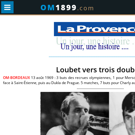
OM
1899
.com
_______________________________________________
Loubet vers trois doub
OM-BORDEAUX
13 août 1969 : 3 buts des recrues olympiennes, 1 pour Mersch
face à Saint-Étienne, puis au Dukla de Prague. 5 matches, 7 buts pour Charly 
---------------------------------------