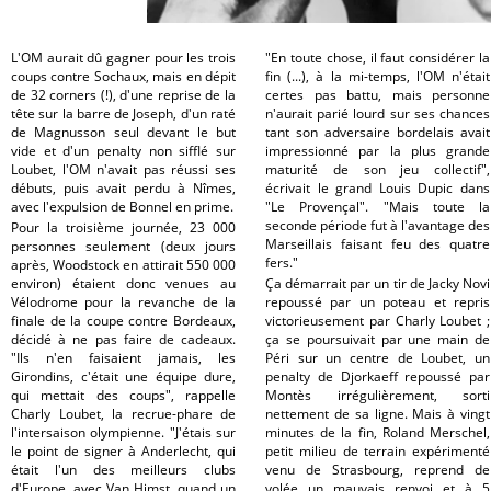
L'OM aurait dû gagner pour les trois
"En toute chose, il faut considérer la
coups contre Sochaux, mais en dépit
fin (...), à la mi-temps, l'OM n'était
de 32 corners (!), d'une reprise de la
certes pas battu, mais personne
tête sur la barre de Joseph, d'un raté
n'aurait parié lourd sur ses chances
de Magnusson seul devant le but
tant son adversaire bordelais avait
vide et d'un penalty non sifflé sur
impressionné par la plus grande
Loubet, l'OM n'avait pas réussi ses
maturité de son jeu collectif",
débuts, puis avait perdu à Nîmes,
écrivait le grand Louis Dupic dans
avec l'expulsion de Bonnel en prime.
"Le Provençal". "Mais toute la
seconde période fut à l'avantage des
Pour la troisième journée, 23 000
Marseillais faisant feu des quatre
personnes seulement (deux jours
fers."
après, Woodstock en attirait 550 000
environ) étaient donc venues au
Ça démarrait par un tir de Jacky Novi
Vélodrome pour la revanche de la
repoussé par un poteau et repris
finale de la coupe contre Bordeaux,
victorieusement par Charly Loubet ;
décidé à ne pas faire de cadeaux.
ça se poursuivait par une main de
"Ils n'en faisaient jamais, les
Péri sur un centre de Loubet, un
Girondins, c'était une équipe dure,
penalty de Djorkaeff repoussé par
qui mettait des coups", rappelle
Montès irrégulièrement, sorti
Charly Loubet, la recrue-phare de
nettement de sa ligne. Mais à vingt
l'intersaison olympienne. "J'étais sur
minutes de la fin, Roland Merschel,
le point de signer à Anderlecht, qui
petit milieu de terrain expérimenté
était l'un des meilleurs clubs
venu de Strasbourg, reprend de
d'Europe, avec Van Himst, quand un
volée un mauvais renvoi et à 5