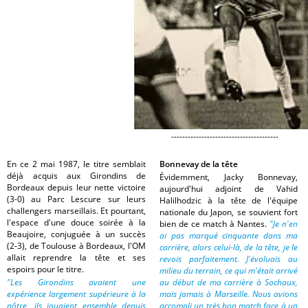
---------------------------------------
En ce 2 mai 1987, le titre semblait
Bonnevay de la tête
déjà acquis aux Girondins de
Évidemment, Jacky Bonnevay,
Bordeaux depuis leur nette victoire
aujourd'hui adjoint de Vahid
(3-0) au Parc Lescure sur leurs
Halilhodzic à la tête de l'équipe
challengers marseillais. Et pourtant,
nationale du Japon, se souvient fort
l'espace d'une douce soirée à la
bien de ce match à Nantes.
"Je n'en
Beaujoire, conjuguée à un succès
ai pas marqué cinquante dans ma
(2-3), de Toulouse à Bordeaux, l'OM
carrière, alors celui-là, de la tête, je le
allait reprendre la tête et ses
revois parfaitement. J'évoluais au
espoirs pour le titre.
milieu du terrain, ce qui m'était arrivé
"Les Girondins avaient une
au début de ma carrière à Sochaux,
expérience largement supérieure à la
mais jamais à Marseille. Nous avions
nôtre, ils jouaient ensemble depuis
accompli un très bon match face à un