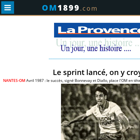
OM
1899
.com
________________________________________________
Le sprint lancé, on y cro
NANTES-OM
Avril 1987 : le succès, signé Bonnevay et Diallo, place l'OM en tê