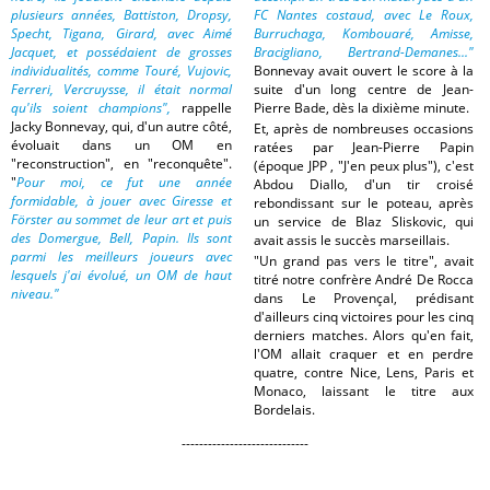
plusieurs années, Battiston, Dropsy,
FC Nantes costaud, avec Le Roux,
Specht, Tigana, Girard, avec Aimé
Burruchaga, Kombouaré, Amisse,
Jacquet, et possédaient de grosses
Bracigliano, Bertrand-Demanes..."
individualités, comme Touré, Vujovic,
Bonnevay avait ouvert le score à la
Ferreri, Vercruysse, il était normal
suite d'un long centre de Jean-
qu'ils soient champions",
rappelle
Pierre Bade, dès la dixième minute.
Jacky Bonnevay, qui, d'un autre côté,
Et, après de nombreuses occasions
évoluait dans un OM en
ratées par Jean-Pierre Papin
"reconstruction", en "reconquête".
(époque JPP , "J'en peux plus"), c'est
"
Pour moi, ce fut une année
Abdou Diallo, d'un tir croisé
formidable, à jouer avec Giresse et
rebondissant sur le poteau, après
Förster au sommet de leur art et puis
un service de Blaz Sliskovic, qui
des Domergue, Bell, Papin. Ils sont
avait assis le succès marseillais.
parmi les meilleurs joueurs avec
"Un grand pas vers le titre", avait
lesquels j'ai évolué, un OM de haut
titré notre confrère André De Rocca
niveau."
dans Le Provençal, prédisant
d'ailleurs cinq victoires pour les cinq
derniers matches. Alors qu'en fait,
l'OM allait craquer et en perdre
quatre, contre Nice, Lens, Paris et
Monaco, laissant le titre aux
Bordelais.
-----------------------------
.