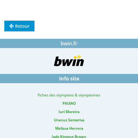
.
.
.
Retour
bwin.fr
Info site
Fiches des olympiens & olympiennes
PAIXAO
Iuri Moreira
Uranus Semeriva
Melissa Herrera
Jody Kimone Brown