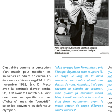
---------------------------------------
C'est drôle comme la perception
"Mais lorsque Jean Fernandez a pris
Un
d'un match peut modifier les
l'équipe, Raymond était toujours là,
"J'
souvenirs et induire en erreur. En
en stage, le long de la main
Ke
évoquant ce Strasbourg-OM du 20
courante, son ombre planait au-
di
novembre 1992, Éric Di Meco
dessus de nous. Attention, il n'a pas
fa
avait la certitude d'avoir perdu.
savonné la planche de 'Jeannot',
fai
Or, l'OM avait fait match nul. Point
mais quand ça marchait moins
inj
que nous ne qualifierons pas
bien, il avait son avis et la pression
Le
d'"obtenu" mais de "concédé",
était forte, notamment avant le
que
selon les souvenirs du défenseur
match retour de coupe d'Europe
mo
olympien.
contre Bucarest.
n'a