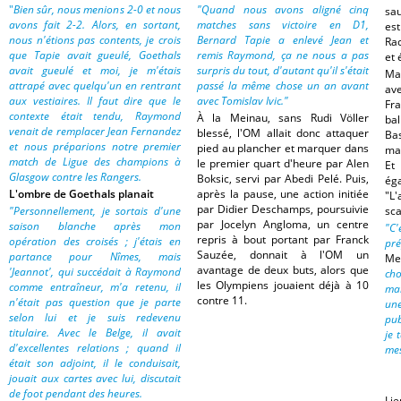
"
Bien sûr, nous menions 2-0 et nous
"Quand nous avons aligné cinq
sau
avons fait 2-2. Alors, en sortant,
matches sans victoire en D1,
es
nous n'étions pas contents, je crois
Bernard Tapie a enlevé Jean et
Rac
que Tapie avait gueulé, Goethals
remis Raymond, ça ne nous a pas
et 
avait gueulé et moi, je m'étais
surpris du tout, d'autant qu'il s'était
Ma
attrapé avec quelqu'un en rentrant
passé la même chose un an avant
av
aux vestiaires. Il faut dire que le
avec Tomislav Ivic."
Fr
contexte était tendu, Raymond
À la Meinau, sans Rudi Völler
ba
venait de remplacer Jean Fernandez
blessé, l'OM allait donc attaquer
Bas
et nous préparions notre premier
pied au plancher et marquer dans
mai
match de Ligue des champions à
le premier quart d'heure par Alen
Et
Glasgow contre les Rangers.
Boksic, servi par Abedi Pelé. Puis,
éga
L'ombre de Goethals planait
après la pause, une action initiée
"L'
par Didier Deschamps, poursuivie
"Personnellement, je sortais d'une
sca
par Jocelyn Angloma, un centre
saison blanche après mon
"C'
repris à bout portant par Franck
opération des croisés ; j'étais en
pr
Sauzée, donnait à l'OM un
partance pour Nîmes, mais
Me
avantage de deux buts, alors que
'Jeannot', qui succédait à Raymond
ch
les Olympiens jouaient déjà à 10
comme entraîneur, m'a retenu, il
mai
contre 11.
n'était pas question que je parte
une
selon lui et je suis redevenu
pub
titulaire. Avec le Belge, il avait
je 
d'excellentes relations ; quand il
mes
était son adjoint, il le conduisait,
jouait aux cartes avec lui, discutait
de foot pendant des heures.
Lie