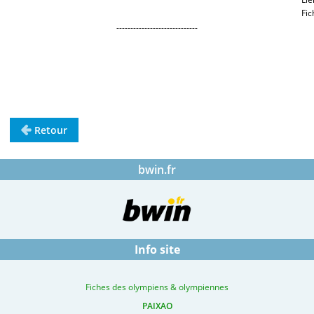
Fic
-----------------------------
.
.
.
.
Retour
bwin.fr
Info site
Fiches des olympiens & olympiennes
PAIXAO