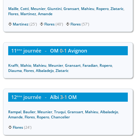
Maille
,
Cotti
,
Meunier
,
Giuntini
,
Gransart
,
Mahieu
,
Ropero
,
Zlataric
,
Flores
,
Martinez
,
Amande
Martinez
(25')
Flores
(40')
Flores
(57')
11
journée
-
OM
0-1
Avignon
ème
Krafft
,
Mahio
,
Mahieu
,
Meunier
,
Gransart
,
Faradian
,
Ropero
,
Diauma
,
Flores
,
Albaladejo
,
Zlataric
12
journée
-
Albi
3-1
OM
ème
Rampal
,
Baulier
,
Meunier
,
Truqui
,
Gransart
,
Mahieu
,
Albaladejo
,
Amande
,
Flores
,
Ropero
,
Chancelier
Flores
(24')