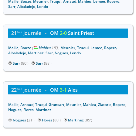
Maille
,
Bouze
,
Meunier
,
Truqui
,
Arnaud
,
Mahieu
,
Lemee
,
Ropero
,
Sarr
,
Albaladejo
,
Lendo
21
journée
-
OM
2-0
Saint Priest
ème
Maille
,
Bouze
(
Mahieu
18')
,
Meunier
,
Truqui
,
Lemee
,
Ropero
,
Albaladejo
,
Martinez
,
Sarr
,
Nogues
,
Lendo
Sarr
(80')
Sarr
(88')
22
journée
-
OM
3-1
Ales
ème
Maille
,
Arnaud
,
Truqui
,
Gransart
,
Meunier
,
Mahieu
,
Zlataric
,
Ropero
,
Nogues
,
Flores
,
Martinez
Nogues
(21')
Flores
(80')
Martinez
(85')