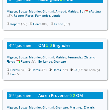
Migeon
,
Bouze
,
Meunier
,
Giuntini
,
Arnaud
,
Mahieu
,
Eo
(
Martinez
45')
,
Ropero
,
Flores
,
Fernandez
,
Lendo
Ropero
(77')
Flores
(88')
Lendo
(90')
4
journée
-
OM
5-0
Brignoles
ème
Migeon
,
Bouze
,
Meunier
,
Giuntini
,
Mahieu
,
Fernandez
,
Zlataric
,
Flores
(
Ropero
86')
,
Eo
,
Lendo
,
Gransart
Flores
(24')
Flores
(47')
Flores
(62')
Eo
(65' sur penalty)
Eo
(85')
5
journée
-
Aix en Provence
0-2
OM
ème
Migeon
,
Bouze
,
Meunier
,
Giuntini
,
Gransart
,
Martinez
,
Zlataric
,