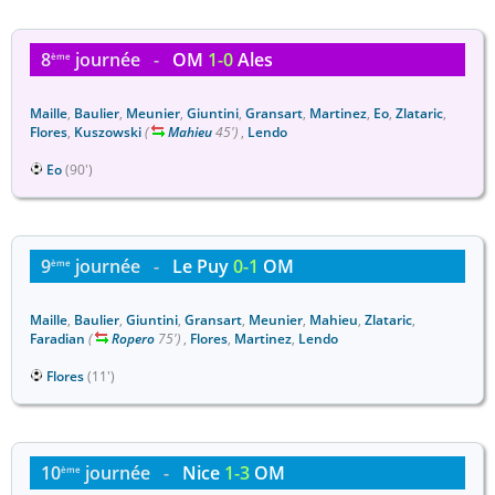
8
journée
-
OM
1-0
Ales
ème
Maille
,
Baulier
,
Meunier
,
Giuntini
,
Gransart
,
Martinez
,
Eo
,
Zlataric
,
Flores
,
Kuszowski
(
Mahieu
45')
,
Lendo
Eo
(90')
9
journée
-
Le Puy
0-1
OM
ème
Maille
,
Baulier
,
Giuntini
,
Gransart
,
Meunier
,
Mahieu
,
Zlataric
,
Faradian
(
Ropero
75')
,
Flores
,
Martinez
,
Lendo
Flores
(11')
10
journée
-
Nice
1-3
OM
ème