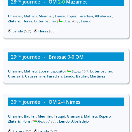
28
journée
-
OM
2-0
Mazamet
ème
Charrier
,
Mahieu
,
Meunier
,
Loose
,
Lopez
,
Faradian
,
Albaladejo
,
Zlataric
,
Flores
,
Lutenbacher
(
Bozzi
45')
,
Lendo
Lendo
(52')
Flores
(88')
29
journée
-
Brassac
0-0
OM
ème
Charrier
,
Mahieu
,
Loose
,
Esposito
(
Lopez
45')
,
Lutenbacher
,
Gransart
,
Caussemille
,
Faradian
,
Lendo
,
Baulier
,
Martinez
30
journée
-
OM
2-4
Nimes
ème
Charrier
,
Baulier
,
Meunier
,
Truqui
,
Gransart
,
Mahieu
,
Ropero
,
Zlataric
,
Pons
(
Arnaud
80')
,
Lendo
,
Albaladejo
Zlataric
(5')
Lendo
(57')