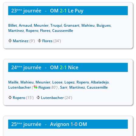
23
journée
-
OM
2-1
Le Puy
ème
Billet
,
Arnaud
,
Meunier
,
Truqui
,
Gransart
,
Mahieu
,
Buigues
,
Martinez
,
Ropero
,
Flores
,
Caussemille
Martinez
(9')
Flores
(34')
24
journée
-
OM
2-1
Nice
ème
Maille
,
Mahieu
,
Meunier
,
Loose
,
Lopez
,
Ropero
,
Albaladejo
,
Lutenbacher
(
Nogues
80')
,
Sarr
,
Martinez
,
Caussemille
Ropero
(15')
Lutenbacher
(24')
25
journée
-
Avignon
1-0
OM
ème