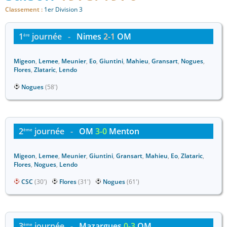
Classement :
1er Division 3
1
journée
-
Nimes
2-1
OM
ère
Migeon
,
Lemee
,
Meunier
,
Eo
,
Giuntini
,
Mahieu
,
Gransart
,
Nogues
,
Flores
,
Zlataric
,
Lendo
Nogues
(58')
2
journée
-
OM
3-0
Menton
ème
Migeon
,
Lemee
,
Meunier
,
Giuntini
,
Gransart
,
Mahieu
,
Eo
,
Zlataric
,
Flores
,
Nogues
,
Lendo
CSC
(30')
Flores
(31')
Nogues
(61')
3
journée
-
Mazargues
0-3
OM
ème