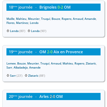
18
journée
-
Brignoles
0-2
OM
ème
Maille
,
Mahieu
,
Meunier
,
Truqui
,
Bouze
,
Ropero
,
Arnaud
,
Amande
,
Flores
,
Martinez
,
Lendo
Lendo
(80')
Lendo
(90')
19
journée
-
OM
2-0
Aix en Provence
ème
Lemee
,
Bouze
,
Meunier
,
Truqui
,
Arnaud
,
Mahieu
,
Ropero
,
Zlataric
,
Sarr
,
Albaladejo
,
Amande
Sarr
(23')
Zlataric
(88')
20
journée
-
Arles
2-0
OM
ème