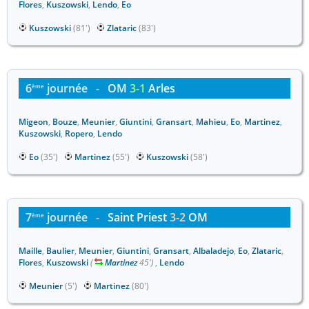
Flores
,
Kuszowski
,
Lendo
,
Eo
Kuszowski
(81')
Zlataric
(83')
6
journée
-
OM
3-1
Arles
ème
Migeon
,
Bouze
,
Meunier
,
Giuntini
,
Gransart
,
Mahieu
,
Eo
,
Martinez
,
Kuszowski
,
Ropero
,
Lendo
Eo
(35')
Martinez
(55')
Kuszowski
(58')
7
journée
-
Saint Priest
3-2
OM
ème
Maille
,
Baulier
,
Meunier
,
Giuntini
,
Gransart
,
Albaladejo
,
Eo
,
Zlataric
,
Flores
,
Kuszowski
(
Martinez
45')
,
Lendo
Meunier
(5')
Martinez
(80')