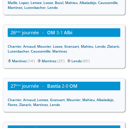
Maille
,
Lopez
,
Lemee
,
Loose
,
Bozzi
,
Mahieu
,
Albaladejo
,
Caussemille
,
Martinez
,
Lutenbacher
,
Lendo
26
journée
-
OM
3-1
Albi
ème
Charrier
,
Arnaud
,
Meunier
,
Loose
,
Gransart
,
Mahieu
,
Lendo
,
Zlataric
,
Lutenbacher
,
Caussemille
,
Martinez
Martinez
(14')
Martinez
(25')
Lendo
(65')
27
journée
-
Bastia
2-0
OM
ème
Charrier
,
Arnaud
,
Lemee
,
Gransart
,
Meunier
,
Mahieu
,
Albaladejo
,
Flores
,
Zlataric
,
Martinez
,
Lendo