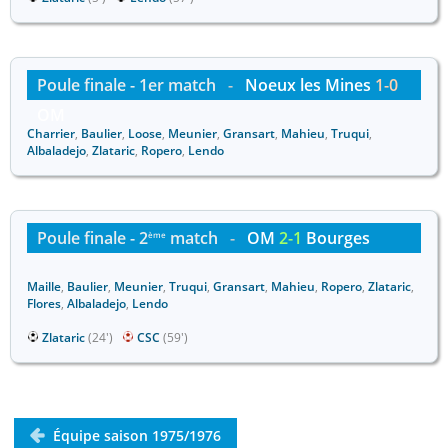
Poule finale - 1er match
-
Noeux les Mines
1-0
OM
Charrier
,
Baulier
,
Loose
,
Meunier
,
Gransart
,
Mahieu
,
Truqui
,
Albaladejo
,
Zlataric
,
Ropero
,
Lendo
Poule finale - 2
match
-
OM
2-1
Bourges
ème
Maille
,
Baulier
,
Meunier
,
Truqui
,
Gransart
,
Mahieu
,
Ropero
,
Zlataric
,
Flores
,
Albaladejo
,
Lendo
Zlataric
(24')
CSC
(59')
Équipe saison 1975/1976