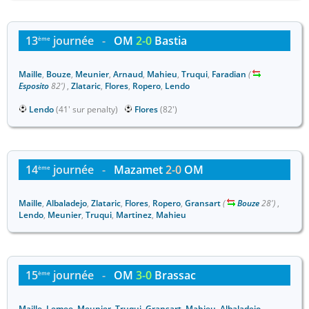
13
journée
-
OM
2-0
Bastia
ème
Maille
,
Bouze
,
Meunier
,
Arnaud
,
Mahieu
,
Truqui
,
Faradian
(
Esposito
82')
,
Zlataric
,
Flores
,
Ropero
,
Lendo
Lendo
(41' sur penalty)
Flores
(82')
14
journée
-
Mazamet
2-0
OM
ème
Maille
,
Albaladejo
,
Zlataric
,
Flores
,
Ropero
,
Gransart
(
Bouze
28')
,
Lendo
,
Meunier
,
Truqui
,
Martinez
,
Mahieu
15
journée
-
OM
3-0
Brassac
ème
Maille
,
Lemee
,
Meunier
,
Truqui
,
Gransart
,
Mahieu
,
Albaladejo
,