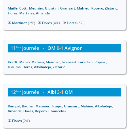
Maille
,
Cotti
,
Meunier
,
Giuntini
,
Gransart
,
Mahieu
,
Ropero
,
Zlataric
,
Flores
,
Martinez
,
Amande
Martinez
(25')
Flores
(40')
Flores
(57')
11
journée
-
OM
0-1
Avignon
ème
Krafft
,
Mahio
,
Mahieu
,
Meunier
,
Gransart
,
Faradian
,
Ropero
,
Diauma
,
Flores
,
Albaladejo
,
Zlataric
12
journée
-
Albi
3-1
OM
ème
Rampal
,
Baulier
,
Meunier
,
Truqui
,
Gransart
,
Mahieu
,
Albaladejo
,
Amande
,
Flores
,
Ropero
,
Chancelier
Flores
(24')