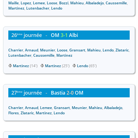
Maille
,
Lopez
,
Lemee
,
Loose
,
Bozzi
,
Mahieu
,
Albaladejo
,
Caussemille
,
Martinez
,
Lutenbacher
,
Lendo
26
journée
-
OM
3-1
Albi
ème
Charrier
,
Arnaud
,
Meunier
,
Loose
,
Gransart
,
Mahieu
,
Lendo
,
Zlataric
,
Lutenbacher
,
Caussemille
,
Martinez
Martinez
(14')
Martinez
(25')
Lendo
(65')
27
journée
-
Bastia
2-0
OM
ème
Charrier
,
Arnaud
,
Lemee
,
Gransart
,
Meunier
,
Mahieu
,
Albaladejo
,
Flores
,
Zlataric
,
Martinez
,
Lendo