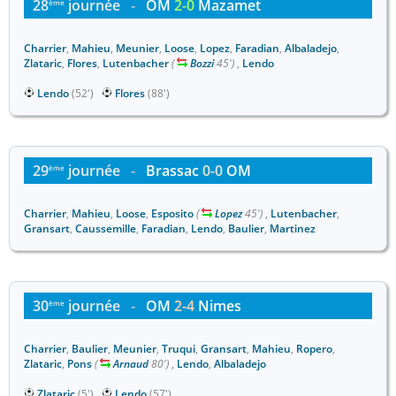
28
journée
-
OM
2-0
Mazamet
ème
Charrier
,
Mahieu
,
Meunier
,
Loose
,
Lopez
,
Faradian
,
Albaladejo
,
Zlataric
,
Flores
,
Lutenbacher
(
Bozzi
45')
,
Lendo
Lendo
(52')
Flores
(88')
29
journée
-
Brassac
0-0
OM
ème
Charrier
,
Mahieu
,
Loose
,
Esposito
(
Lopez
45')
,
Lutenbacher
,
Gransart
,
Caussemille
,
Faradian
,
Lendo
,
Baulier
,
Martinez
30
journée
-
OM
2-4
Nimes
ème
Charrier
,
Baulier
,
Meunier
,
Truqui
,
Gransart
,
Mahieu
,
Ropero
,
Zlataric
,
Pons
(
Arnaud
80')
,
Lendo
,
Albaladejo
Zlataric
(5')
Lendo
(57')