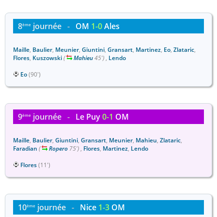
8
journée
-
OM
1-0
Ales
ème
Maille
,
Baulier
,
Meunier
,
Giuntini
,
Gransart
,
Martinez
,
Eo
,
Zlataric
,
Flores
,
Kuszowski
(
Mahieu
45')
,
Lendo
Eo
(90')
9
journée
-
Le Puy
0-1
OM
ème
Maille
,
Baulier
,
Giuntini
,
Gransart
,
Meunier
,
Mahieu
,
Zlataric
,
Faradian
(
Ropero
75')
,
Flores
,
Martinez
,
Lendo
Flores
(11')
10
journée
-
Nice
1-3
OM
ème