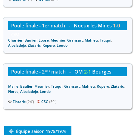
Poule finale - 1er match
-
Noeux les Mines
1-0
OM
Charrier
,
Baulier
,
Loose
,
Meunier
,
Gransart
,
Mahieu
,
Truqui
,
Albaladejo
,
Zlataric
,
Ropero
,
Lendo
Poule finale - 2
match
-
OM
2-1
Bourges
ème
Maille
,
Baulier
,
Meunier
,
Truqui
,
Gransart
,
Mahieu
,
Ropero
,
Zlataric
,
Flores
,
Albaladejo
,
Lendo
Zlataric
(24')
CSC
(59')
Équipe saison 1975/1976