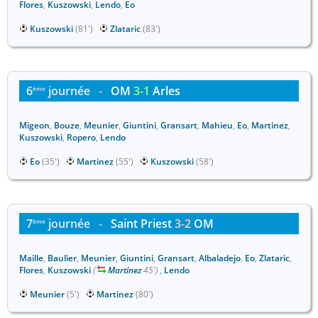
Flores
,
Kuszowski
,
Lendo
,
Eo
Kuszowski
(81')
Zlataric
(83')
6
journée
-
OM
3-1
Arles
ème
Migeon
,
Bouze
,
Meunier
,
Giuntini
,
Gransart
,
Mahieu
,
Eo
,
Martinez
,
Kuszowski
,
Ropero
,
Lendo
Eo
(35')
Martinez
(55')
Kuszowski
(58')
7
journée
-
Saint Priest
3-2
OM
ème
Maille
,
Baulier
,
Meunier
,
Giuntini
,
Gransart
,
Albaladejo
,
Eo
,
Zlataric
,
Flores
,
Kuszowski
(
Martinez
45')
,
Lendo
Meunier
(5')
Martinez
(80')