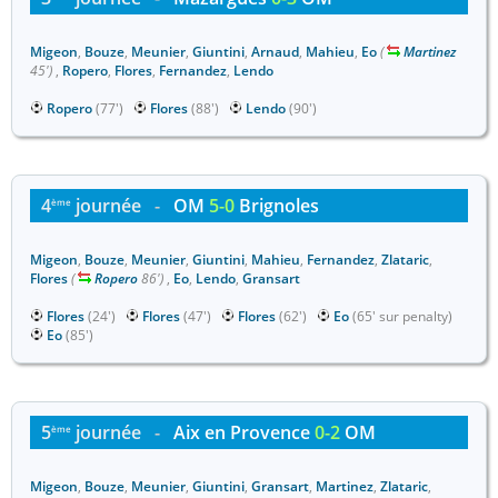
Migeon
,
Bouze
,
Meunier
,
Giuntini
,
Arnaud
,
Mahieu
,
Eo
(
Martinez
45')
,
Ropero
,
Flores
,
Fernandez
,
Lendo
Ropero
(77')
Flores
(88')
Lendo
(90')
4
journée
-
OM
5-0
Brignoles
ème
Migeon
,
Bouze
,
Meunier
,
Giuntini
,
Mahieu
,
Fernandez
,
Zlataric
,
Flores
(
Ropero
86')
,
Eo
,
Lendo
,
Gransart
Flores
(24')
Flores
(47')
Flores
(62')
Eo
(65' sur penalty)
Eo
(85')
5
journée
-
Aix en Provence
0-2
OM
ème
Migeon
,
Bouze
,
Meunier
,
Giuntini
,
Gransart
,
Martinez
,
Zlataric
,