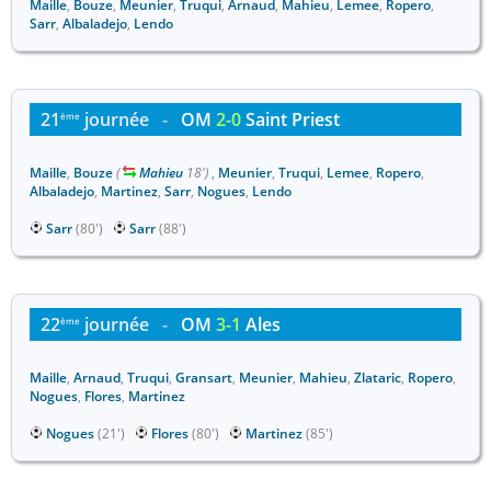
Maille
,
Bouze
,
Meunier
,
Truqui
,
Arnaud
,
Mahieu
,
Lemee
,
Ropero
,
Sarr
,
Albaladejo
,
Lendo
21
journée
-
OM
2-0
Saint Priest
ème
Maille
,
Bouze
(
Mahieu
18')
,
Meunier
,
Truqui
,
Lemee
,
Ropero
,
Albaladejo
,
Martinez
,
Sarr
,
Nogues
,
Lendo
Sarr
(80')
Sarr
(88')
22
journée
-
OM
3-1
Ales
ème
Maille
,
Arnaud
,
Truqui
,
Gransart
,
Meunier
,
Mahieu
,
Zlataric
,
Ropero
,
Nogues
,
Flores
,
Martinez
Nogues
(21')
Flores
(80')
Martinez
(85')