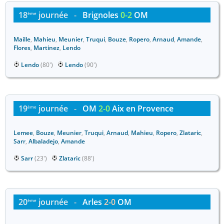
18
journée
-
Brignoles
0-2
OM
ème
Maille
,
Mahieu
,
Meunier
,
Truqui
,
Bouze
,
Ropero
,
Arnaud
,
Amande
,
Flores
,
Martinez
,
Lendo
Lendo
(80')
Lendo
(90')
19
journée
-
OM
2-0
Aix en Provence
ème
Lemee
,
Bouze
,
Meunier
,
Truqui
,
Arnaud
,
Mahieu
,
Ropero
,
Zlataric
,
Sarr
,
Albaladejo
,
Amande
Sarr
(23')
Zlataric
(88')
20
journée
-
Arles
2-0
OM
ème