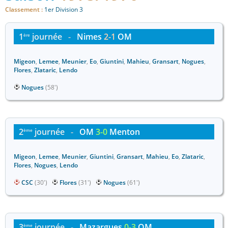
Classement :
1er Division 3
1
journée
-
Nimes
2-1
OM
ère
Migeon
,
Lemee
,
Meunier
,
Eo
,
Giuntini
,
Mahieu
,
Gransart
,
Nogues
,
Flores
,
Zlataric
,
Lendo
Nogues
(58')
2
journée
-
OM
3-0
Menton
ème
Migeon
,
Lemee
,
Meunier
,
Giuntini
,
Gransart
,
Mahieu
,
Eo
,
Zlataric
,
Flores
,
Nogues
,
Lendo
CSC
(30')
Flores
(31')
Nogues
(61')
3
journée
-
Mazargues
0-3
OM
ème