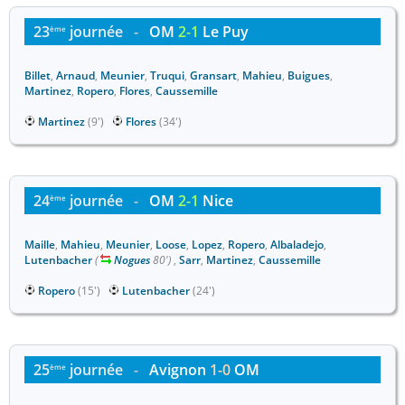
23
journée
-
OM
2-1
Le Puy
ème
Billet
,
Arnaud
,
Meunier
,
Truqui
,
Gransart
,
Mahieu
,
Buigues
,
Martinez
,
Ropero
,
Flores
,
Caussemille
Martinez
(9')
Flores
(34')
24
journée
-
OM
2-1
Nice
ème
Maille
,
Mahieu
,
Meunier
,
Loose
,
Lopez
,
Ropero
,
Albaladejo
,
Lutenbacher
(
Nogues
80')
,
Sarr
,
Martinez
,
Caussemille
Ropero
(15')
Lutenbacher
(24')
25
journée
-
Avignon
1-0
OM
ème