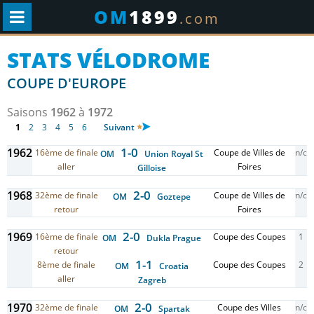
OM
1899
.com
STATS VÉLODROME
COUPE D'EUROPE
Saisons
1962
à
1972
1
2
3
4
5
6
Suivant
1-0
1962
16ème de finale
Coupe de Villes de
n/c
OM
Union Royal St
aller
Foires
Gilloise
2-0
1968
32ème de finale
Coupe de Villes de
n/c
OM
Goztepe
retour
Foires
2-0
1969
16ème de finale
Coupe des Coupes
1
OM
Dukla Prague
retour
1-1
8ème de finale
Coupe des Coupes
2
OM
Croatia
aller
Zagreb
2-0
1970
32ème de finale
Coupe des Villes
n/c
OM
Spartak