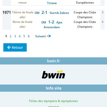
retour
Européennes
Trnava
2-1
1971
16ème de finale
Coupe des Clubs
3
OM
Gornik Zabrze
aller
Champions
1-2
8ème de finale
Coupe des Clubs
4
OM
Ajax
aller
Champions
Amsterdam
1
2
3
4
5
6
Suivant
Retour
bwin.fr
Info site
Fiches des olympiens & olympiennes