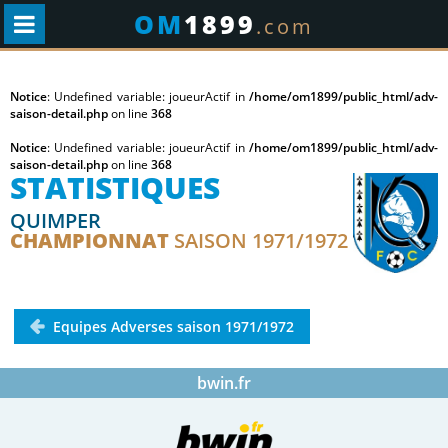
OM
1899
.com
Notice
: Undefined variable: joueurActif in
/home/om1899/public_html/adv-
saison-detail.php
on line
368
Notice
: Undefined variable: joueurActif in
/home/om1899/public_html/adv-
saison-detail.php
on line
368
STATISTIQUES
QUIMPER
CHAMPIONNAT
SAISON 1971/1972
Equipes Adverses saison 1971/1972
bwin.fr