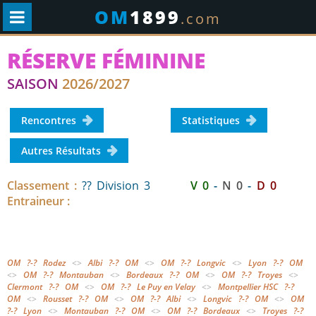
OM
1899
.com
RÉSERVE FÉMININE
SAISON
2026/2027
Rencontres
Statistiques
Autres Résultats
Classement :
?? Division 3
V 0
-
N 0
-
D 0
Entraineur :
OM
?-?
Rodez
<>
Albi
?-?
OM
<>
OM
?-?
Longvic
<>
Lyon
?-?
OM
<>
OM
?-?
Montauban
<>
Bordeaux
?-?
OM
<>
OM
?-?
Troyes
<>
Clermont
?-?
OM
<>
OM
?-?
Le Puy en Velay
<>
Montpellier HSC
?-?
OM
<>
Rousset
?-?
OM
<>
OM
?-?
Albi
<>
Longvic
?-?
OM
<>
OM
?-?
Lyon
<>
Montauban
?-?
OM
<>
OM
?-?
Bordeaux
<>
Troyes
?-?