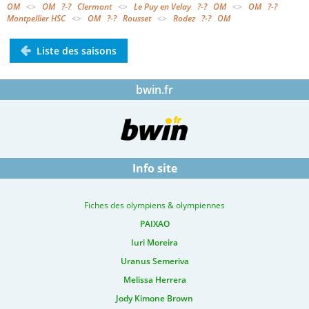
OM
<>
OM
?-?
Clermont
<>
Le Puy en Velay
?-?
OM
<>
OM
?-?
Montpellier HSC
<>
OM
?-?
Rousset
<>
Rodez
?-?
OM
Liste des saisons
bwin.fr
Info site
Fiches des olympiens & olympiennes
PAIXAO
Iuri Moreira
Uranus Semeriva
Melissa Herrera
Jody Kimone Brown