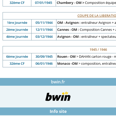
32ème CF
07/01/1945
Chambery - OM >
Composition équipe
COUPE DE LA LIBERATI
1ère journée
05/11/1944
OM - Avignon :
entraîneur Avignon + a
2ème journée
12/11/1944
Cannes - OM :
Composition Cannes + a
4ème journée
03/12/1944
Avignon - OM :
entraîneur + spectateu
1945 / 1946
6ème journée
30/09/1945
Rouen - OM
> DAHAN carton rouge -
32ème CF
06/01/1946
Monaco -OM
> composition, entraîn
bwin.fr
Info site