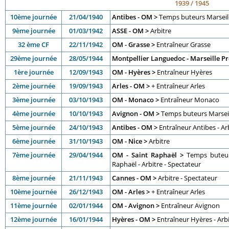
1939 / 1945
10ème journée
21/04/1940
Antibes - OM >
Temps buteurs Marseill
9ème journée
01/03/1942
ASSE - OM >
Arbitre
32 ème CF
22/11/1942
OM - Grasse >
Entraîneur Grasse
29ème journée
28/05/1944
Montpellier Languedoc - Marseille P
1ère journée
12/09/1943
OM - Hyères >
Entraîneur Hyères
2ème journée
19/09/1943
Arles - OM >
+ Entraîneur Arles
3ème journée
03/10/1943
OM - Monaco >
Entraîneur Monaco
4ème journée
10/10/1943
Avignon - OM >
Temps buteurs Marseill
5ème journée
24/10/1943
Antibes - OM >
Entraîneur Antibes - Ar
6ème journée
31/10/1943
OM - Nice >
Arbitre
7ème journée
29/04/1944
OM - Saint Raphaël >
Temps buteurs
Raphaël - Arbitre - Spectateur
8ème journée
21/11/1943
Cannes - OM >
Arbitre - Spectateur
10ème journée
26/12/1943
OM - Arles >
+ Entraîneur Arles
11ème journée
02/01/1944
OM - Avignon >
Entraîneur Avignon
12ème journée
16/01/1944
Hyères - OM >
Entraîneur Hyères - Arbi