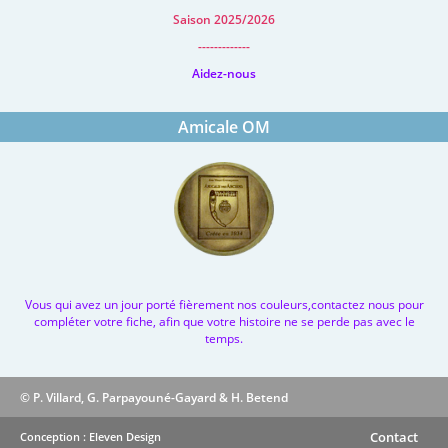
Saison 2025/2026
-------------
Aidez-nous
Amicale OM
Vous qui avez un jour porté fièrement nos couleurs,contactez nous pour
compléter votre fiche, afin que votre histoire ne se perde pas avec le
temps.
© P. Villard, G. Parpayouné-Gayard & H. Betend
Contact
Conception : Eleven Design