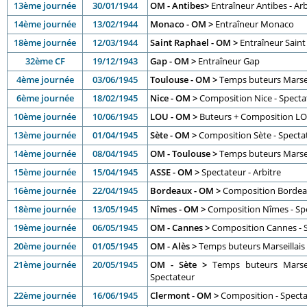
13ème journée
30/01/1944
OM - Antibes>
Entraîneur Antibes - Arb
14ème journée
13/02/1944
Monaco - OM >
Entraîneur Monaco
18ème journée
12/03/1944
Saint Raphael - OM >
Entraîneur Saint
32ème CF
19/12/1943
Gap - OM >
Entraîneur Gap
4ème journée
03/06/1945
Toulouse - OM >
Temps buteurs Marsei
6ème journée
18/02/1945
Nice - OM >
Composition Nice - Spectat
10ème journée
10/06/1945
LOU - OM >
Buteurs + Composition LOU
13ème journée
01/04/1945
Sète - OM >
Composition Sète - Specta
14ème journée
08/04/1945
OM - Toulouse >
Temps buteurs Marsei
15ème journée
15/04/1945
ASSE - OM >
Spectateur - Arbitre
16ème journée
22/04/1945
Bordeaux - OM >
Composition Borde
18ème journée
13/05/1945
Nîmes - OM >
Composition Nîmes - Sp
19ème journée
06/05/1945
OM - Cannes >
Composition Cannes - 
20ème journée
01/05/1945
OM - Alès >
Temps buteurs Marseillais
21ème journée
20/05/1945
OM - Sète >
Temps buteurs Marsei
Spectateur
22ème journée
16/06/1945
Clermont - OM >
Composition - Spectat