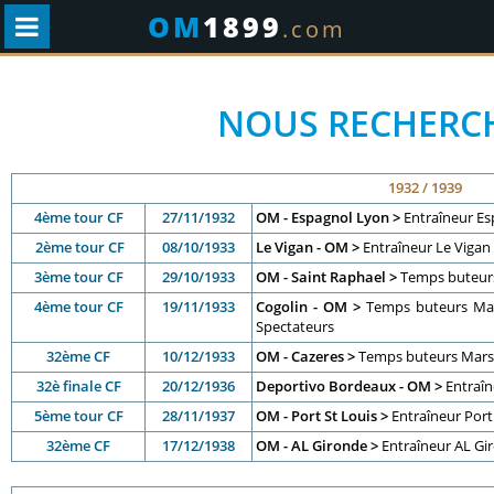
OM
1899
.com
NOUS RECHERC
1932 / 1939
4ème tour CF
27/11/1932
OM - Espagnol Lyon >
Entraîneur E
2ème tour CF
08/10/1933
Le Vigan - OM >
Entraîneur Le Vigan
3ème tour CF
29/10/1933
OM - Saint Raphael >
Temps buteurs
4ème tour CF
19/11/1933
Cogolin - OM >
Temps buteurs Mars
Spectateurs
32ème CF
10/12/1933
OM - Cazeres >
Temps buteurs Marse
32è finale CF
20/12/1936
Deportivo Bordeaux - OM
>
Entraî
5ème tour CF
28/11/1937
OM - Port St Louis >
Entraîneur Port 
32ème CF
17/12/1938
OM - AL Gironde >
Entraîneur AL Gi