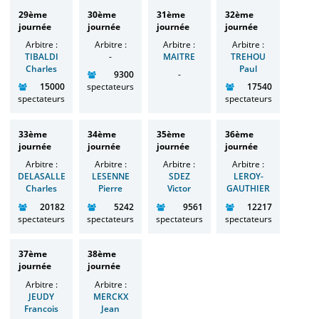
29ème
30ème
31ème
32ème
journée
journée
journée
journée
Arbitre :
Arbitre :
Arbitre :
Arbitre :
TIBALDI
-
MAITRE
TREHOU
Charles
Paul
9300
-
15000
spectateurs
17540
spectateurs
spectateurs
33ème
34ème
35ème
36ème
journée
journée
journée
journée
Arbitre :
Arbitre :
Arbitre :
Arbitre :
DELASALLE
LESENNE
SDEZ
LEROY-
Charles
Pierre
Victor
GAUTHIER
20182
5242
9561
12217
spectateurs
spectateurs
spectateurs
spectateurs
37ème
38ème
journée
journée
Arbitre :
Arbitre :
JEUDY
MERCKX
Francois
Jean