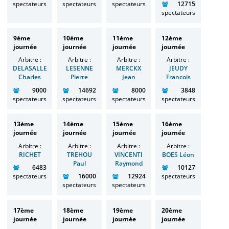
spectateurs
spectateurs
spectateurs
12715
spectateurs
9ème
10ème
11ème
12ème
journée
journée
journée
journée
Arbitre :
Arbitre :
Arbitre :
Arbitre :
DELASALLE
LESENNE
MERCKX
JEUDY
Charles
Pierre
Jean
Francois
9000
14692
8000
3848
spectateurs
spectateurs
spectateurs
spectateurs
13ème
14ème
15ème
16ème
journée
journée
journée
journée
Arbitre :
Arbitre :
Arbitre :
Arbitre :
RICHET
TREHOU
VINCENTI
BOES Léon
Paul
Raymond
6483
10127
spectateurs
16000
12924
spectateurs
spectateurs
spectateurs
17ème
18ème
19ème
20ème
journée
journée
journée
journée