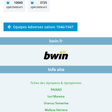
10660
3725
spectateurs
spectateurs
Equipes Adverses saison 1946/1947
bwin.fr
Info site
Fiches des olympiens & olympiennes
PAIXAO
Iuri Moreira
Uranus Semeriva
Melissa Herrera